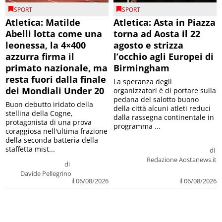
SPORT
SPORT
Atletica: Matilde
Atletica: Asta in Piazza
Abelli lotta come una
torna ad Aosta il 22
leonessa, la 4×400
agosto e strizza
azzurra firma il
l’occhio agli Europei di
primato nazionale, ma
Birmingham
resta fuori dalla finale
La speranza degli
dei Mondiali Under 20
organizzatori è di portare sulla
pedana del salotto buono
Buon debutto iridato della
della città alcuni atleti reduci
stellina della Cogne,
dalla rassegna continentale in
protagonista di una prova
programma ...
coraggiosa nell'ultima frazione
della seconda batteria della
staffetta mist...
di
Redazione Aostanews.it
di
Davide Pellegrino
il 06/08/2026
il 06/08/2026