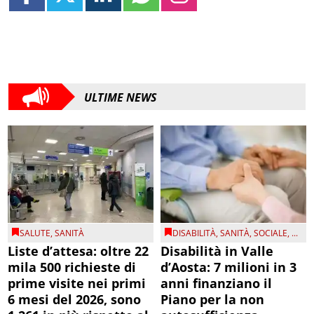
ULTIME NEWS
SALUTE
,
SANITÀ
DISABILITÀ
,
SANITÀ
,
SOCIALE
, ...
Liste d’attesa: oltre 22
Disabilità in Valle
mila 500 richieste di
d’Aosta: 7 milioni in 3
prime visite nei primi
anni finanziano il
6 mesi del 2026, sono
Piano per la non