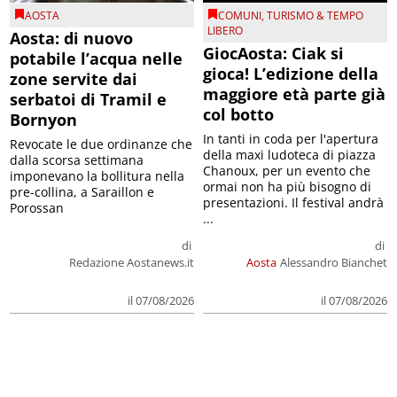
AOSTA
COMUNI
,
TURISMO & TEMPO
LIBERO
Aosta: di nuovo
GiocAosta: Ciak si
potabile l’acqua nelle
gioca! L’edizione della
zone servite dai
maggiore età parte già
serbatoi di Tramil e
col botto
Bornyon
In tanti in coda per l'apertura
Revocate le due ordinanze che
della maxi ludoteca di piazza
dalla scorsa settimana
Chanoux, per un evento che
imponevano la bollitura nella
ormai non ha più bisogno di
pre-collina, a Saraillon e
presentazioni. Il festival andrà
Porossan
...
di
di
Redazione Aostanews.it
Aosta
Alessandro Bianchet
il 07/08/2026
il 07/08/2026