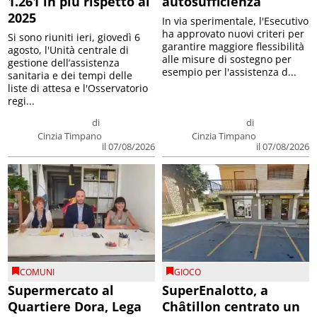
1.261 in più rispetto al
autosufficienza
2025
In via sperimentale, l'Esecutivo
ha approvato nuovi criteri per
Si sono riuniti ieri, giovedì 6
garantire maggiore flessibilità
agosto, l'Unità centrale di
alle misure di sostegno per
gestione dell’assistenza
esempio per l'assistenza d...
sanitaria e dei tempi delle
liste di attesa e l'Osservatorio
regi...
di
di
Cinzia Timpano
Cinzia Timpano
il 07/08/2026
il 07/08/2026
COMUNI
GIOCO
Supermercato al
SuperEnalotto, a
Quartiere Dora, Lega
Châtillon centrato un