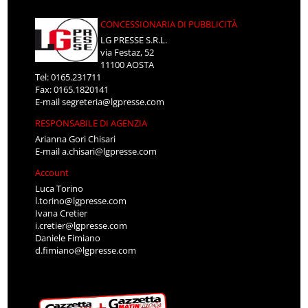
CONCESSIONARIA DI PUBBLICITÀ
LG PRESSE S.R.L.
via Festaz, 52
11100 AOSTA
Tel: 0165.231711
Fax: 0165.1820141
E-mail
segreteria@lgpresse.com
RESPONSABILE DI AGENZIA
Arianna Gori Chisari
E-mail
a.chisari@lgpresse.com
Account
Luca Torino
l.torino@lgpresse.com
Ivana Cretier
i.cretier@lgpresse.com
Daniele Fimiano
d.fimiano@lgpresse.com