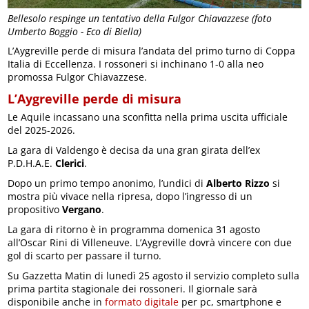
Bellesolo respinge un tentativo della Fulgor Chiavazzese (foto
Umberto Boggio - Eco di Biella)
L’Aygreville perde di misura l’andata del primo turno di Coppa
Italia di Eccellenza. I rossoneri si inchinano 1-0 alla neo
promossa Fulgor Chiavazzese.
L’Aygreville perde di misura
Le Aquile incassano una sconfitta nella prima uscita ufficiale
del 2025-2026.
La gara di Valdengo è decisa da una gran girata dell’ex
P.D.H.A.E.
Clerici
.
Dopo un primo tempo anonimo, l’undici di
Alberto Rizzo
si
mostra più vivace nella ripresa, dopo l’ingresso di un
propositivo
Vergano
.
La gara di ritorno è in programma domenica 31 agosto
all’Oscar Rini di Villeneuve. L’Aygreville dovrà vincere con due
gol di scarto per passare il turno.
Su Gazzetta Matin di lunedì 25 agosto il servizio completo sulla
prima partita stagionale dei rossoneri. Il giornale sarà
disponibile anche in
formato digitale
per pc, smartphone e