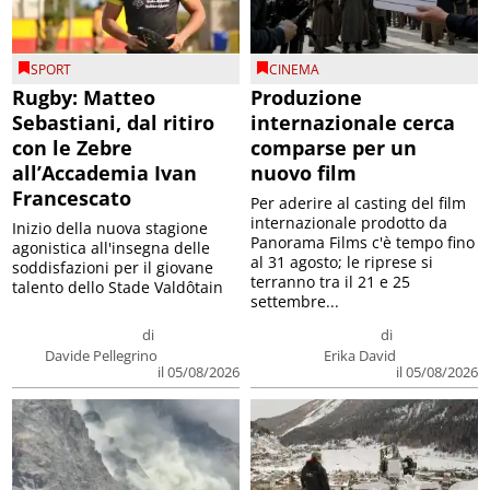
SPORT
CINEMA
Rugby: Matteo
Produzione
Sebastiani, dal ritiro
internazionale cerca
con le Zebre
comparse per un
all’Accademia Ivan
nuovo film
Francescato
Per aderire al casting del film
internazionale prodotto da
Inizio della nuova stagione
Panorama Films c'è tempo fino
agonistica all'insegna delle
al 31 agosto; le riprese si
soddisfazioni per il giovane
terranno tra il 21 e 25
talento dello Stade Valdôtain
settembre...
di
di
Davide Pellegrino
Erika David
il 05/08/2026
il 05/08/2026