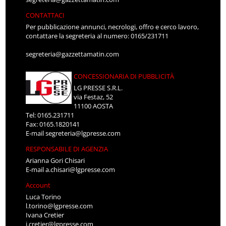
CONTATTACI
Per pubblicazione annunci, necrologi, offro e cerco lavoro,
contattare la segreteria al numero: 0165/231711
segreteria@gazzettamatin.com
CONCESSIONARIA DI PUBBLICITÀ
LG PRESSE S.R.L.
via Festaz, 52
11100 AOSTA
Tel: 0165.231711
Fax: 0165.1820141
E-mail
segreteria@lgpresse.com
RESPONSABILE DI AGENZIA
Arianna Gori Chisari
E-mail
a.chisari@lgpresse.com
Account
Luca Torino
l.torino@lgpresse.com
Ivana Cretier
i.cretier@lgpresse.com