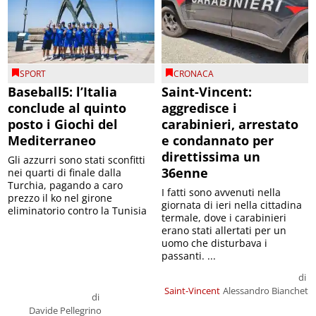
SPORT
CRONACA
Baseball5: l’Italia
Saint-Vincent:
conclude al quinto
aggredisce i
posto i Giochi del
carabinieri, arrestato
Mediterraneo
e condannato per
direttissima un
Gli azzurri sono stati sconfitti
36enne
nei quarti di finale dalla
Turchia, pagando a caro
I fatti sono avvenuti nella
prezzo il ko nel girone
giornata di ieri nella cittadina
eliminatorio contro la Tunisia
termale, dove i carabinieri
erano stati allertati per un
uomo che disturbava i
passanti. ...
di
Saint-Vincent
Alessandro Bianchet
di
Davide Pellegrino