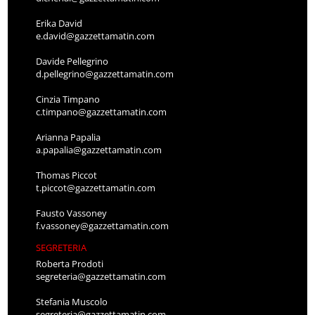
Erika David
e.david@gazzettamatin.com
Davide Pellegrino
d.pellegrino@gazzettamatin.com
Cinzia Timpano
c.timpano@gazzettamatin.com
Arianna Papalia
a.papalia@gazzettamatin.com
Thomas Piccot
t.piccot@gazzettamatin.com
Fausto Vassoney
f.vassoney@gazzettamatin.com
SEGRETERIA
Roberta Prodoti
segreteria@gazzettamatin.com
Stefania Muscolo
segreteria@gazzettamatin.com