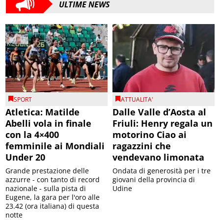
ULTIME NEWS
SPORT
ATTUALITA'
Atletica: Matilde
Dalle Valle d’Aosta al
Abelli vola in finale
Friuli: Henry regala un
con la 4×400
motorino Ciao ai
femminile ai Mondiali
ragazzini che
Under 20
vendevano limonata
Grande prestazione delle
Ondata di generosità per i tre
azzurre - con tanto di record
giovani della provincia di
nazionale - sulla pista di
Udine
Eugene, la gara per l'oro alle
23.42 (ora italiana) di questa
notte