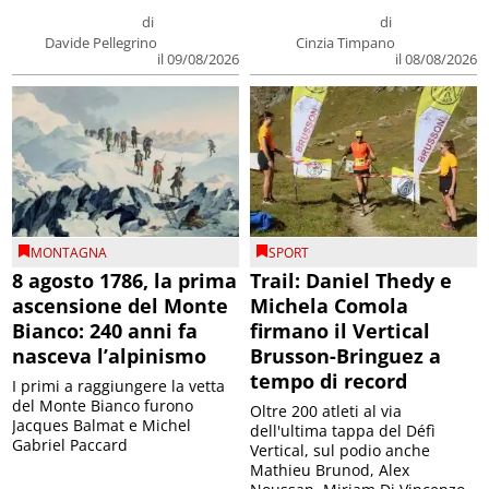
di
di
Davide Pellegrino
Cinzia Timpano
il 09/08/2026
il 08/08/2026
MONTAGNA
SPORT
8 agosto 1786, la prima
Trail: Daniel Thedy e
ascensione del Monte
Michela Comola
Bianco: 240 anni fa
firmano il Vertical
nasceva l’alpinismo
Brusson-Bringuez a
tempo di record
I primi a raggiungere la vetta
del Monte Bianco furono
Oltre 200 atleti al via
Jacques Balmat e Michel
dell'ultima tappa del Défì
Gabriel Paccard
Vertical, sul podio anche
Mathieu Brunod, Alex