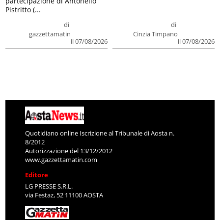
partecipazione di Antonello
Pistritto (...
di
di
gazzettamatin
Cinzia Timpano
il 07/08/2026
il 07/08/2026
Quotidiano online Iscrizione al Tribunale di Aosta n.
8/2012
Autorizzazione del 13/12/2012
www.gazzettamatin.com
Editore
LG PRESSE S.R.L.
via Festaz, 52 11100 AOSTA