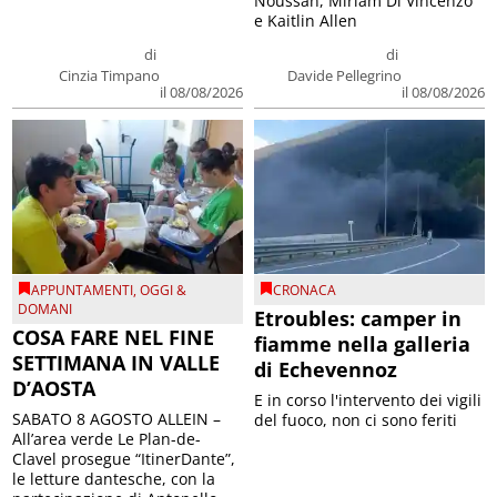
Noussan, Miriam Di Vincenzo
e Kaitlin Allen
di
di
Cinzia Timpano
Davide Pellegrino
il 08/08/2026
il 08/08/2026
APPUNTAMENTI
,
OGGI &
CRONACA
DOMANI
Etroubles: camper in
COSA FARE NEL FINE
fiamme nella galleria
SETTIMANA IN VALLE
di Echevennoz
D’AOSTA
E in corso l'intervento dei vigili
SABATO 8 AGOSTO ALLEIN –
del fuoco, non ci sono feriti
All’area verde Le Plan-de-
Clavel prosegue “ItinerDante”,
le letture dantesche, con la