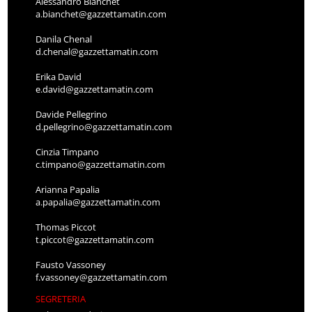
Alessandro Bianchet
a.bianchet@gazzettamatin.com
Danila Chenal
d.chenal@gazzettamatin.com
Erika David
e.david@gazzettamatin.com
Davide Pellegrino
d.pellegrino@gazzettamatin.com
Cinzia Timpano
c.timpano@gazzettamatin.com
Arianna Papalia
a.papalia@gazzettamatin.com
Thomas Piccot
t.piccot@gazzettamatin.com
Fausto Vassoney
f.vassoney@gazzettamatin.com
SEGRETERIA