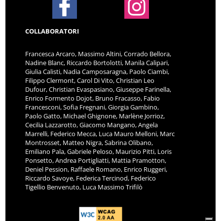
COLLABORATORI
Francesca Arcaro, Massimo Altini, Corrado Bellora,
Nadine Blanc, Riccardo Bortolotti, Manila Calipari,
Giulia Calisti, Nadia Camposaragna, Paolo Ciambi,
Filippo Clermont, Carol Di Vito, Christian Leo
Dufour, Christian Evaspasiano, Giuseppe Farinella,
Enrico Formento Dojot, Bruno Fracasso, Fabio
Francesconi, Sofia Fregnani, Giorgia Gambino,
Paolo Gatto, Michael Ghignone, Marlène Jorrioz,
Cecilia Lazzarotto, Giacomo Mangano, Angela
Marrelli, Federico Mecca, Luca Mauro Melloni, Marc
Montrosset, Matteo Nigra, Sabrina Olibano,
Emiliano Pala, Gabriele Peloso, Maurizio Pitti, Loris
Ponsetto, Andrea Portigliatti, Mattia Pramotton,
Deniel Pession, Raffaele Romano, Enrico Ruggeri,
Riccardo Savoye, Federica Tercinod, Federico
Tigellio Benvenuto, Luca Massimo Trifilò