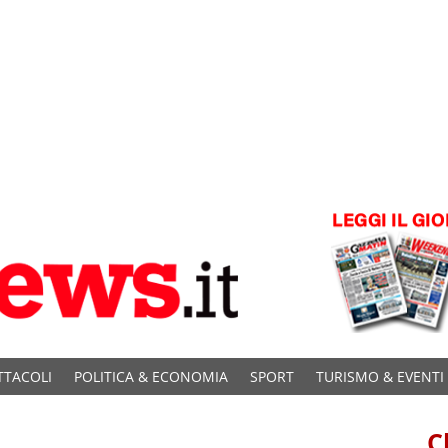
TTACOLI
POLITICA & ECONOMIA
SPORT
TURISMO & EVENTI
C