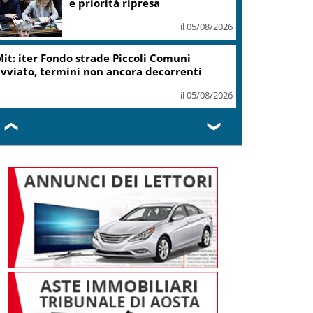
ottiene modifica a risoluzione
il 05/08/2026
Delmastro, Camera dice no a
uso chat con Caroccia: in aula
bagarre e proteste opposizioni
il 05/08/2026
❮
❯