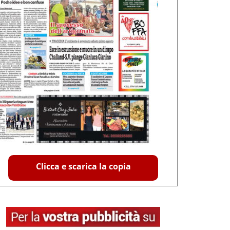
Clicca e scarica la copia