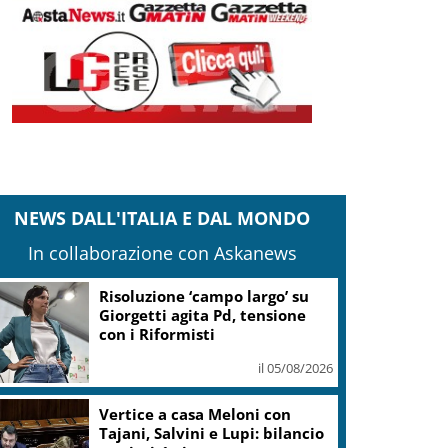
NEWS DALL'ITALIA E DAL MONDO
In collaborazione con Askanews
Banco Bpm, Castagna: Agricole
Italia? Valuteremo, ritengo
fusione molto solida
il 05/08/2026
Conti pubblici, Governo
incassa sì su clausola Ue. Lega