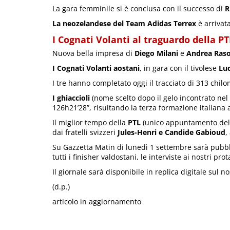
La gara femminile si è conclusa con il successo di
R
La neozelandese del Team Adidas Terrex
è arrivat
I Cognati Volanti al traguardo della PT
Nuova bella impresa di
Diego Milani
e
Andrea Ras
I Cognati Volanti aostani
, in gara con il tivolese
Luc
I tre hanno completato oggi il tracciato di 313 chilom
I ghiaccioli
(nome scelto dopo il gelo incontrato nel
126h21’28”, risultando la terza formazione italiana
Il miglior tempo della
PTL
(unico appuntamento della
dai fratelli svizzeri
Jules-Henri e Candide Gabioud
,
Su Gazzetta Matin di lunedì 1 settembre sarà pubbli
tutti i finisher valdostani, le interviste ai nostri pro
Il giornale sarà disponibile in replica digitale sul n
(d.p.)
articolo in aggiornamento