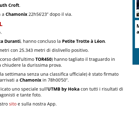
uth Croft
.
a a
Chamonix
22h56’23” dopo il via.
L
o
.
a Duranti
, hanno concluso la
Petite Trotte à Léon
.
etri con 25.343 metri di dislivello positivo.
 corso dell’ultimo
TOR450
) hanno tagliato il traguardo in
 a chiudere la durissima prova.
 settimana senza una classifica ufficiale) è stato firmato
 arrivati a
Chamonix
in 78h00’50”.
cato uno speciale sull’
UTMB by Hoka
con tutti i risultati di
tagonisti e tante foto.
ostro
sito
e sulla nostra App.