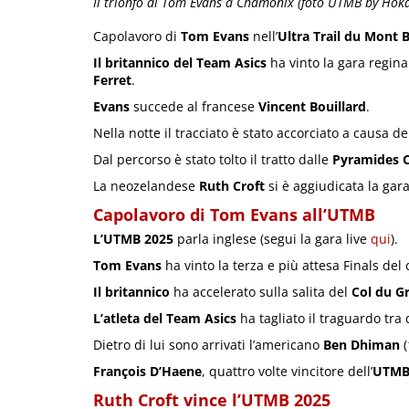
Il trionfo di Tom Evans a Chamonix (foto UTMB by Hok
Capolavoro di
Tom Evans
nell’
Ultra Trail du Mont 
Il britannico del Team Asics
ha vinto la gara regina
Ferret
.
Evans
succede al francese
Vincent Bouillard
.
Nella notte il tracciato è stato accorciato a causa d
Dal percorso è stato tolto il tratto dalle
Pyramides C
La neozelandese
Ruth Croft
si è aggiudicata la gar
Capolavoro di Tom Evans all’UTMB
L’UTMB 2025
parla inglese (segui la gara live
qui
).
Tom Evans
ha vinto la terza e più attesa Finals del
Il britannico
ha accelerato sulla salita del
Col du G
L’atleta del Team Asics
ha tagliato il traguardo tra d
Dietro di lui sono arrivati l’americano
Ben Dhiman
(
François D’Haene
, quattro volte vincitore dell’
UTM
Ruth Croft vince l’UTMB 2025