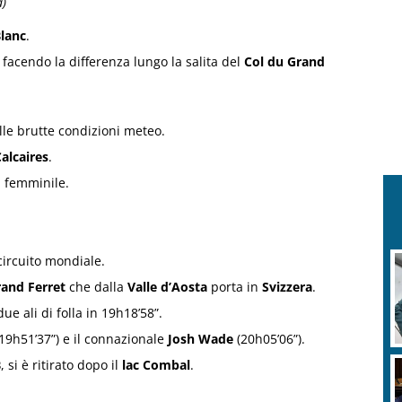
a)
Blanc
.
 facendo la differenza lungo la salita del
Col du Grand
elle brutte condizioni meteo.
alcaires
.
a femminile.
 circuito mondiale.
rand Ferret
che dalla
Valle d’Aosta
porta in
Svizzera
.
ue ali di folla in 19h18’58”.
19h51’37”) e il connazionale
Josh Wade
(20h05’06”).
B
, si è ritirato dopo il
lac Combal
.