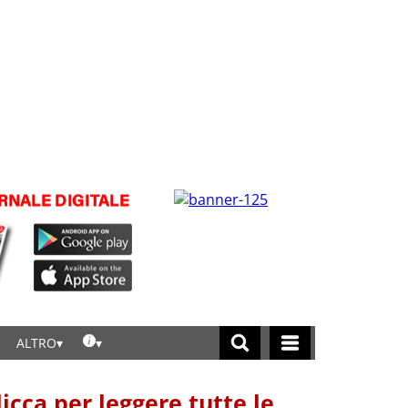
ALTRO
licca per leggere tutte le