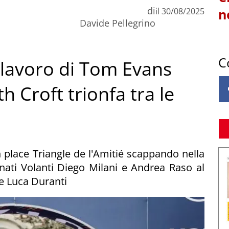
di
il
30/08/2025
n
Davide Pellegrino
C
lavoro di Tom Evans
h Croft trionfa tra le
n place Triangle de l'Amitié scappando nella
gnati Volanti Diego Milani e Andrea Raso al
se Luca Duranti