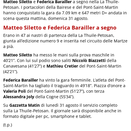
Matteo Siletto
e
Federica Barailler
a segno nella La Thuile-
Petosan. I portacolori della Bairese e del Pont-Saint-Martin
hanno conquistato la gara da 7.09 km e 647 metri D+ andata in
scena questa mattina, domenica 31 agosto.
Matteo Siletto e Federica Barailler a segno
Erano in 47 ai nastri di partenza della La Thuile-Petosan,
giunta all’edizione numero 9 e inserita nel circuito delle Martze
a pià.
Matteo Siletto
ha messo le mani sulla prova maschile in
40’21”. Con lui sul podio sono saliti
Niccolò Biazzetti
della
Canavesana (41’27”) e
Mathieu Cretier
del Pont-Saint-Martin
(42’21”).
Federica Barailler
ha vinto la gara femminile. L’atleta del Pont-
Saint-Martin ha tagliato il traguardo in 49’18”. Piazza d’onore a
Valeria Poli
del Pont-Saint-Martin (51’27”), con terza
Alessandra Joly
della Cogne (55’34”).
Su
Gazzetta Matin
di lunedì 31 agosto il servizio completo
sulla La Thuile-Petosan. Il giornale sarà disponibile anche in
formato digitale per pc, smartphone e tablet.
(t.p.)