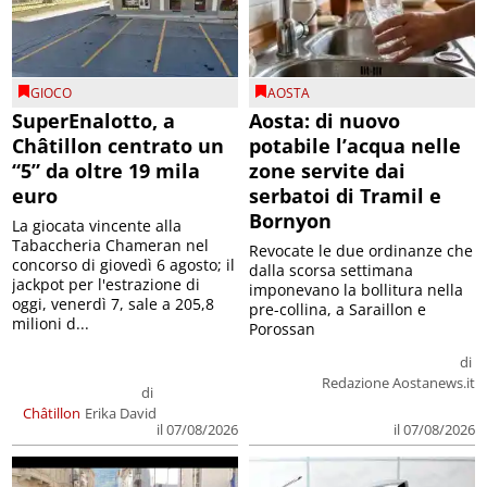
GIOCO
AOSTA
SuperEnalotto, a
Aosta: di nuovo
Châtillon centrato un
potabile l’acqua nelle
“5” da oltre 19 mila
zone servite dai
euro
serbatoi di Tramil e
Bornyon
La giocata vincente alla
Tabaccheria Chameran nel
Revocate le due ordinanze che
concorso di giovedì 6 agosto; il
dalla scorsa settimana
jackpot per l'estrazione di
imponevano la bollitura nella
oggi, venerdì 7, sale a 205,8
pre-collina, a Saraillon e
milioni d...
Porossan
di
Redazione Aostanews.it
di
Châtillon
Erika David
il 07/08/2026
il 07/08/2026