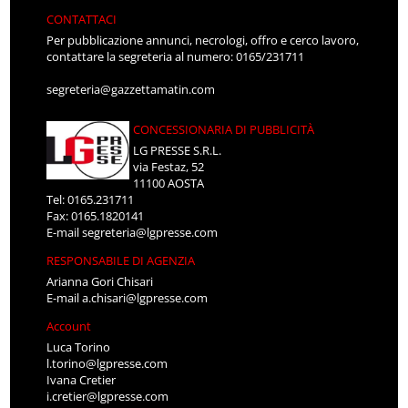
CONTATTACI
Per pubblicazione annunci, necrologi, offro e cerco lavoro,
contattare la segreteria al numero: 0165/231711
segreteria@gazzettamatin.com
CONCESSIONARIA DI PUBBLICITÀ
LG PRESSE S.R.L.
via Festaz, 52
11100 AOSTA
Tel: 0165.231711
Fax: 0165.1820141
E-mail
segreteria@lgpresse.com
RESPONSABILE DI AGENZIA
Arianna Gori Chisari
E-mail
a.chisari@lgpresse.com
Account
Luca Torino
l.torino@lgpresse.com
Ivana Cretier
i.cretier@lgpresse.com