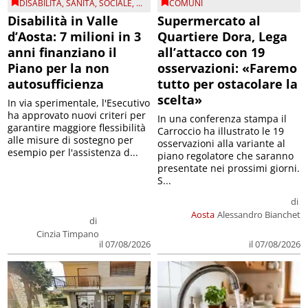
DISABILITÀ
,
SANITÀ
,
SOCIALE
, ...
COMUNI
Disabilità in Valle
Supermercato al
d’Aosta: 7 milioni in 3
Quartiere Dora, Lega
anni finanziano il
all’attacco con 19
Piano per la non
osservazioni: «Faremo
autosufficienza
tutto per ostacolare la
scelta»
In via sperimentale, l'Esecutivo
ha approvato nuovi criteri per
In una conferenza stampa il
garantire maggiore flessibilità
Carroccio ha illustrato le 19
alle misure di sostegno per
osservazioni alla variante al
esempio per l'assistenza d...
piano regolatore che saranno
presentate nei prossimi giorni.
S...
di
Aosta
Alessandro Bianchet
di
Cinzia Timpano
il 07/08/2026
il 07/08/2026