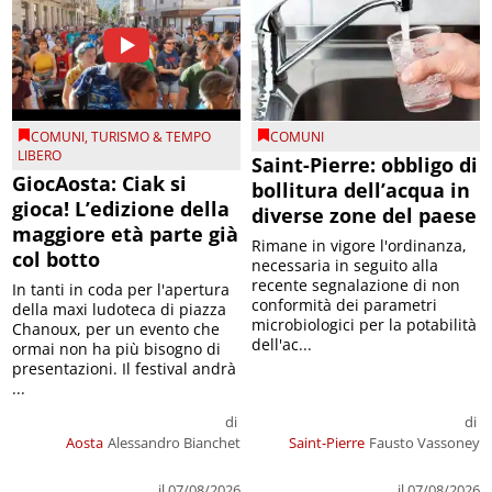
COMUNI
,
TURISMO & TEMPO
COMUNI
LIBERO
Saint-Pierre: obbligo di
GiocAosta: Ciak si
bollitura dell’acqua in
gioca! L’edizione della
diverse zone del paese
maggiore età parte già
Rimane in vigore l'ordinanza,
col botto
necessaria in seguito alla
recente segnalazione di non
In tanti in coda per l'apertura
conformità dei parametri
della maxi ludoteca di piazza
microbiologici per la potabilità
Chanoux, per un evento che
dell'ac...
ormai non ha più bisogno di
presentazioni. Il festival andrà
...
di
di
Aosta
Alessandro Bianchet
Saint-Pierre
Fausto Vassoney
il 07/08/2026
il 07/08/2026