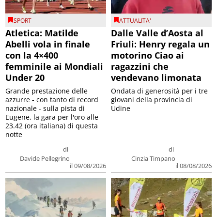
SPORT
ATTUALITA'
Atletica: Matilde
Dalle Valle d’Aosta al
Abelli vola in finale
Friuli: Henry regala un
con la 4×400
motorino Ciao ai
femminile ai Mondiali
ragazzini che
Under 20
vendevano limonata
Grande prestazione delle
Ondata di generosità per i tre
azzurre - con tanto di record
giovani della provincia di
nazionale - sulla pista di
Udine
Eugene, la gara per l'oro alle
23.42 (ora italiana) di questa
notte
di
di
Davide Pellegrino
Cinzia Timpano
il 09/08/2026
il 08/08/2026