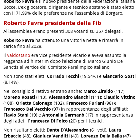
Roberto Favre
è il nuovo presidente della Federazione Italiana
Bocce. L’ex giocatore, dirigente e tecnico aostano è stato eletto
con il 71,99% delle preferenze nell’assemblea di Borgaro.
Roberto Favre presidente della Fib
All’assemblea erano presenti 308 votanti su 357 delegati.
Roberto Favre
ha ottenuto una vittoria netta e rimarrà in
carica fino al 2028.
Il
valdostano
era vice presidente vicario e aveva assunto la
reggenza ad hinterim dopo l’elezione di Marco Giunio De
Sanctis al vertice del Comitato Paralimpico Italiano.
Non sono stati eletti
Corrado Tecchi
(19,54%) e
Giancarlo Gosti
(8,14%).
Nel consiglio direttivo entrano anche:
Marco Ziraldo
(117),
Moreno Rosati
(113),
Alessandro Bianchi
(111);
Claudio Vittino
(108),
Orietta Calonego
(102),
Francesco Furlani
(98) e
Francesco Del Vecchio
(97) in rappresentanza degli affiliati;
Flavio Stani
(19) e
Antonella Germanò
(17) in rappresentanza
degli atleti,
Francesca Di Folco
(20) per i tecnici.
Non risultano eletti:
Dante D’Alessandro
(61 voti),
Laura
Erbaccio
(48);
Gianluca Venditti
(49),
Lorenzo Della Bella
(47),