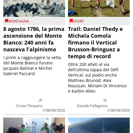
MONTAGNA
SPORT
8 agosto 1786, la prima
Trail: Daniel Thedy e
ascensione del Monte
Michela Comola
Bianco: 240 anni fa
firmano il Vertical
nasceva l’alpinismo
Brusson-Bringuez a
tempo di record
I primi a raggiungere la vetta
del Monte Bianco furono
Oltre 200 atleti al via
Jacques Balmat e Michel
dell'ultima tappa del Défì
Gabriel Paccard
Vertical, sul podio anche
Mathieu Brunod, Alex
Noussan, Miriam Di Vincenzo
e Kaitlin Allen
di
di
Cinzia Timpano
Davide Pellegrino
il 08/08/2026
il 08/08/2026