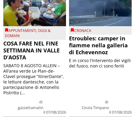
APPUNTAMENTI
,
OGGI &
CRONACA
DOMANI
Etroubles: camper in
COSA FARE NEL FINE
fiamme nella galleria
SETTIMANA IN VALLE
di Echevennoz
D’AOSTA
E in corso l'intervento dei vigili
SABATO 8 AGOSTO ALLEIN –
del fuoco, non ci sono feriti
All’area verde Le Plan-de-
Clavel prosegue “ItinerDante”,
le letture dantesche, con la
partecipazione di Antonello
Pistritto (...
di
di
gazzettamatin
Cinzia Timpano
il 07/08/2026
il 07/08/2026