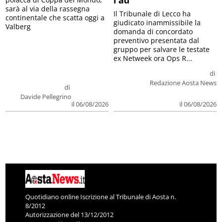
l’ad
sarà al via della rassegna
Il Tribunale di Lecco ha
continentale che scatta oggi a
giudicato inammissibile la
Valberg
domanda di concordato
preventivo presentata dal
gruppo per salvare le testate
ex Netweek ora Ops R...
di
Redazione Aosta News
di
Davide Pellegrino
il 06/08/2026
il 06/08/2026
Quotidiano online Iscrizione al Tribunale di Aosta n.
8/2012
Autorizzazione del 13/12/2012