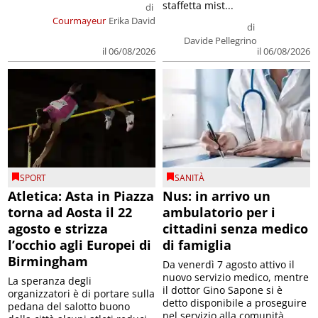
staffetta mist...
di
Courmayeur
Erika David
di
Davide Pellegrino
il 06/08/2026
il 06/08/2026
SPORT
SANITÀ
Atletica: Asta in Piazza
Nus: in arrivo un
torna ad Aosta il 22
ambulatorio per i
agosto e strizza
cittadini senza medico
l’occhio agli Europei di
di famiglia
Birmingham
Da venerdì 7 agosto attivo il
nuovo servizio medico, mentre
La speranza degli
il dottor Gino Sapone si è
organizzatori è di portare sulla
detto disponibile a proseguire
pedana del salotto buono
nel servizio alla comunità