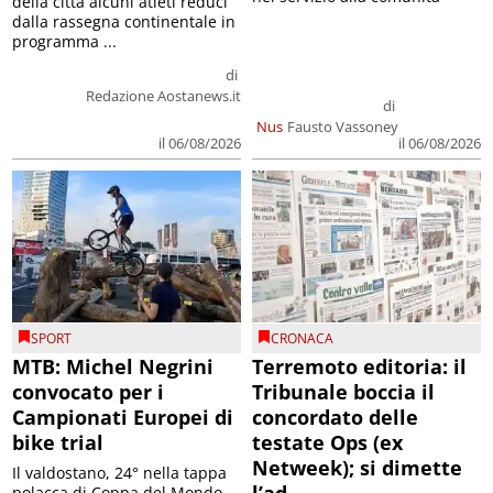
della città alcuni atleti reduci
dalla rassegna continentale in
programma ...
di
Redazione Aostanews.it
di
Nus
Fausto Vassoney
il 06/08/2026
il 06/08/2026
SPORT
CRONACA
MTB: Michel Negrini
Terremoto editoria: il
convocato per i
Tribunale boccia il
Campionati Europei di
concordato delle
bike trial
testate Ops (ex
Netweek); si dimette
Il valdostano, 24° nella tappa
polacca di Coppa del Mondo,