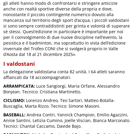
gli atleti hanno modo di confrontarsi e stringere amicizie
anche con realtà sportive diverse della propria e dove,
nonostante il piccolo contingente numerico dovuto alla
mancanza sul territorio degli sport d’acqua, i piccoli valdostani
si sono sempre contraddistinti per grinta e volontà di superare
sé stessi. Quest’edizione in particolare è importante per noi
per il coinvolgimento di due nuove discipline nell’evento, la
pesistica e il badminton, ma soprattutto in vista dell’edizione
invernale del Trofeo CONI che si svolgerà proprio in Valle
d’Aosta dal 18 al 21 dicembre 2025».
I valdostani
La delegazione valdostana conta 82 unità. I 64 atleti saranno
affiancati da 18 accoompagnatori.
ARRAMPICATA:
Luce Sangiorgi, Maria Orfane, Alessandro
Bonjean. Tecnico: Cristiana Martinetto.
CICLISMO:
Lorenzo Andreo, Teo Sartori, Matteo Botalla-
Buscaglia, Marta Rizzo. Tecnico: Simone Masoni.
BASEBALL:
Andrea Contri, Yannick Champion, Emilio Agazzini,
Annie Santini, Letizia Cumino, Joelle Viscian, Bianca Marconato.
Tecnici: Chantal Caccamo, Davide Bajo.