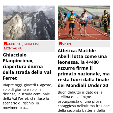
AMBIENTE
,
GHIACCIAI
,
SPORT
MONTAGNA
Atletica: Matilde
Ghiacciaio
Abelli lotta come una
Planpincieux,
leonessa, la 4×400
riapertura diurna
azzurra firma il
della strada della Val
primato nazionale, ma
Ferret
resta fuori dalla finale
dei Mondiali Under 20
Riapre oggi, giovedì 6 agosto,
solo di giorno e solo in
Buon debutto iridato della
discesa, la strada comunale
stellina della Cogne,
della Val Ferret; si riduce lo
protagonista di una prova
scenario di rischio, in
coraggiosa nell'ultima frazione
movimento u...
della seconda batteria della