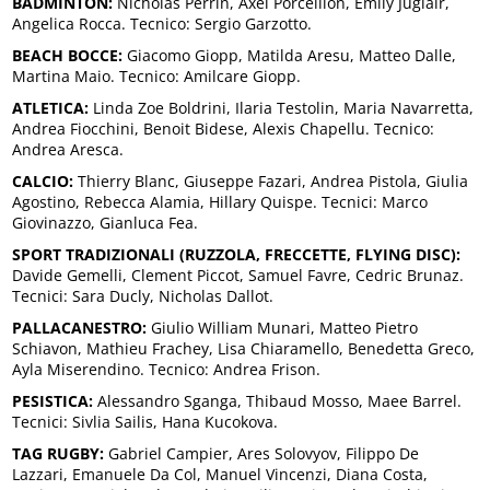
BADMINTON:
Nicholas Perrin, Axel Porceillon, Emily Juglair,
Angelica Rocca. Tecnico: Sergio Garzotto.
BEACH BOCCE:
Giacomo Giopp, Matilda Aresu, Matteo Dalle,
Martina Maio. Tecnico: Amilcare Giopp.
ATLETICA:
Linda Zoe Boldrini, Ilaria Testolin, Maria Navarretta,
Andrea Fiocchini, Benoit Bidese, Alexis Chapellu. Tecnico:
Andrea Aresca.
CALCIO:
Thierry Blanc, Giuseppe Fazari, Andrea Pistola, Giulia
Agostino, Rebecca Alamia, Hillary Quispe. Tecnici: Marco
Giovinazzo, Gianluca Fea.
SPORT TRADIZIONALI (RUZZOLA, FRECCETTE, FLYING DISC):
Davide Gemelli, Clement Piccot, Samuel Favre, Cedric Brunaz.
Tecnici: Sara Ducly, Nicholas Dallot.
PALLACANESTRO:
Giulio William Munari, Matteo Pietro
Schiavon, Mathieu Frachey, Lisa Chiaramello, Benedetta Greco,
Ayla Miserendino. Tecnico: Andrea Frison.
PESISTICA:
Alessandro Sganga, Thibaud Mosso, Maee Barrel.
Tecnici: Sivlia Sailis, Hana Kucokova.
TAG RUGBY:
Gabriel Campier, Ares Solovyov, Filippo De
Lazzari, Emanuele Da Col, Manuel Vincenzi, Diana Costa,