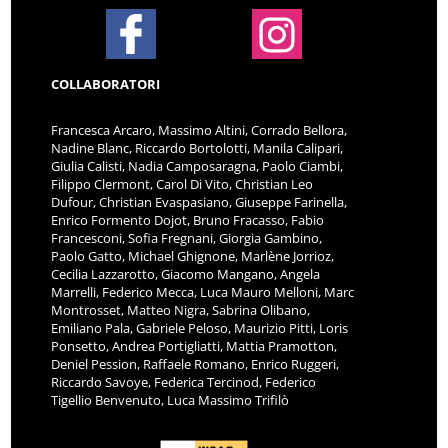
COLLABORATORI
Francesca Arcaro, Massimo Altini, Corrado Bellora,
Nadine Blanc, Riccardo Bortolotti, Manila Calipari,
Giulia Calisti, Nadia Camposaragna, Paolo Ciambi,
Filippo Clermont, Carol Di Vito, Christian Leo
Dufour, Christian Evaspasiano, Giuseppe Farinella,
Enrico Formento Dojot, Bruno Fracasso, Fabio
Francesconi, Sofia Fregnani, Giorgia Gambino,
Paolo Gatto, Michael Ghignone, Marlène Jorrioz,
Cecilia Lazzarotto, Giacomo Mangano, Angela
Marrelli, Federico Mecca, Luca Mauro Melloni, Marc
Montrosset, Matteo Nigra, Sabrina Olibano,
Emiliano Pala, Gabriele Peloso, Maurizio Pitti, Loris
Ponsetto, Andrea Portigliatti, Mattia Pramotton,
Deniel Pession, Raffaele Romano, Enrico Ruggeri,
Riccardo Savoye, Federica Tercinod, Federico
Tigellio Benvenuto, Luca Massimo Trifilò