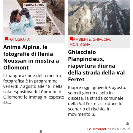
FOTOGRAFIA
AMBIENTE
,
GHIACCIAI
,
MONTAGNA
Anima Alpina, le
Ghiacciaio
fotografie di Ilenia
Planpincieux,
Noussan in mostra a
riapertura diurna
Ollomont
della strada della Val
L'inaugurazione della mostra
Ferret
fotografica è in programma
venerdì 7 agosto alle 18, nella
Riapre oggi, giovedì 6 agosto,
sala espositiva del Comune di
solo di giorno e solo in
Ollomont; le immagini esposte
discesa, la strada comunale
sa...
della Val Ferret; si riduce lo
scenario di rischio, in
movimento u...
di
Courmayeur
Erika David
di