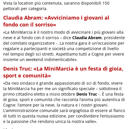
Vista la location più contenuta, saranno disponibili 150
pettorali per categoria.
Claudia Abram: «Avviciniamo i giovani al
fondo con il sorriso»
«La MiniMarcia è il nostro modo di avvicinare i più giovani alla
neve e al fondo con il sorriso – dice
Claudia Abram
, presidente
del comitato organizzatore -. La nostra gara è un’occasione per
regalare a partecipanti e società una competizione di livello
nel tempio degli sci stretti. Aspettiamo tutti a Cogne per vivere
insieme un weekend indimenticabile».
Denis Truc: «La MiniMarcia è un festa di gioia,
sport e comunità»
«Da neo sindaco e grande appassionato di sci di fondo, vivere
la MiniMarcia ha per me un significato speciale – sottolinea il
primo cittadino eletto a inizio ottobre
Denis Truc
-. È una festa
di gioia, sport e comunità che racconta l’anima più autentica di
Cogne: l’amore per la neve, la natura e i nostri giovani.
L’amministrazione comunale sarà orgogliosa di essere al fianco
di tutti in questa nuova edizione, per condividere l’entusiasmo
e la passione che rendono unica la nostra valle».