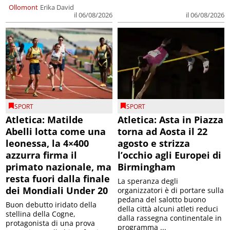
Ollomont
Erika David
il 06/08/2026
il 06/08/2026
SPORT
SPORT
Atletica: Matilde
Atletica: Asta in Piazza
Abelli lotta come una
torna ad Aosta il 22
leonessa, la 4×400
agosto e strizza
azzurra firma il
l’occhio agli Europei di
primato nazionale, ma
Birmingham
resta fuori dalla finale
La speranza degli
dei Mondiali Under 20
organizzatori è di portare sulla
pedana del salotto buono
Buon debutto iridato della
della città alcuni atleti reduci
stellina della Cogne,
dalla rassegna continentale in
protagonista di una prova
programma ...