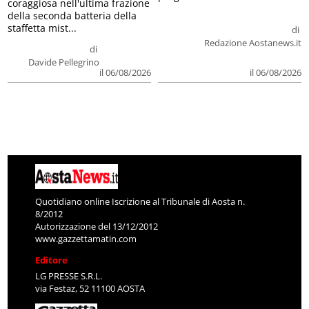
coraggiosa nell'ultima frazione
della seconda batteria della
staffetta mist...
di
Redazione Aostanews.it
di
Davide Pellegrino
il 06/08/2026
il 06/08/2026
Quotidiano online Iscrizione al Tribunale di Aosta n.
8/2012
Autorizzazione del 13/12/2012
www.gazzettamatin.com
Editore
LG PRESSE S.R.L.
via Festaz, 52 11100 AOSTA