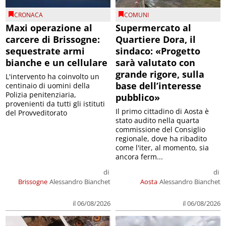
CRONACA
COMUNI
Maxi operazione al
Supermercato al
carcere di Brissogne:
Quartiere Dora, il
sequestrate armi
sindaco: «Progetto
bianche e un cellulare
sarà valutato con
grande rigore, sulla
L'intervento ha coinvolto un
base dell’interesse
centinaio di uomini della
Polizia penitenziaria,
pubblico»
provenienti da tutti gli istituti
Il primo cittadino di Aosta è
del Provveditorato
stato audito nella quarta
commissione del Consiglio
regionale, dove ha ribadito
come l'iter, al momento, sia
ancora ferm...
di
di
Brissogne
Alessandro Bianchet
Aosta
Alessandro Bianchet
il 06/08/2026
il 06/08/2026