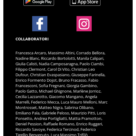
COLLABORATORI
Francesca Arcaro, Massimo Altini, Corrado Bellora,
Nadine Blanc, Riccardo Bortolotti, Manila Calipari,
Giulia Calisti, Nadia Camposaragna, Paolo Ciambi,
Filippo Clermont, Carol Di Vito, Christian Leo
Dufour, Christian Evaspasiano, Giuseppe Farinella,
Enrico Formento Dojot, Bruno Fracasso, Fabio
Francesconi, Sofia Fregnani, Giorgia Gambino,
Paolo Gatto, Michael Ghignone, Marlène Jorrioz,
Cecilia Lazzarotto, Giacomo Mangano, Angela
Marrelli, Federico Mecca, Luca Mauro Melloni, Marc
Montrosset, Matteo Nigra, Sabrina Olibano,
Emiliano Pala, Gabriele Peloso, Maurizio Pitti, Loris
Ponsetto, Andrea Portigliatti, Mattia Pramotton,
Deniel Pession, Raffaele Romano, Enrico Ruggeri,
Riccardo Savoye, Federica Tercinod, Federico
Tigellio Benvenuto, Luca Massimo Trifilò