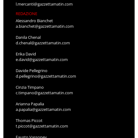
l.mercanti@gazzettamatin.com
REDAZIONE
Alessandro Bianchet
a.bianchet@gazzettamatin.com
Danila Chenal
d.chenal@gazzettamatin.com
Erika David
e.david@gazzettamatin.com
Davide Pellegrino
d.pellegrino@gazzettamatin.com
Cinzia Timpano
c.timpano@gazzettamatin.com
Arianna Papalia
a.papalia@gazzettamatin.com
Thomas Piccot
t.piccot@gazzettamatin.com
Fausto Vassoney