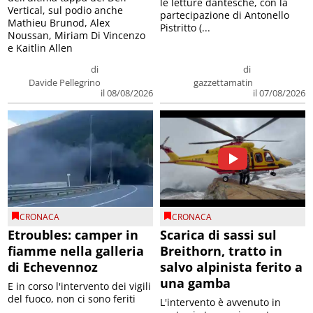
le letture dantesche, con la
Vertical, sul podio anche
partecipazione di Antonello
Mathieu Brunod, Alex
Pistritto (...
Noussan, Miriam Di Vincenzo
e Kaitlin Allen
di
di
Davide Pellegrino
gazzettamatin
il 08/08/2026
il 07/08/2026
CRONACA
CRONACA
Etroubles: camper in
Scarica di sassi sul
fiamme nella galleria
Breithorn, tratto in
di Echevennoz
salvo alpinista ferito a
una gamba
E in corso l'intervento dei vigili
del fuoco, non ci sono feriti
L'intervento è avvenuto in