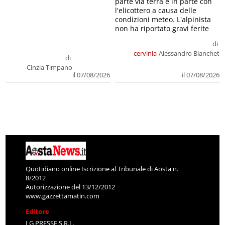
parte via terra e in parte con
l'elicottero a causa delle
condizioni meteo. L'alpinista
non ha riportato gravi ferite
di
cervinia
Alessandro Bianchet
di
Cinzia Timpano
il 07/08/2026
il 07/08/2026
Quotidiano online Iscrizione al Tribunale di Aosta n.
8/2012
Autorizzazione del 13/12/2012
www.gazzettamatin.com
Editore
LG PRESSE S.R.L.