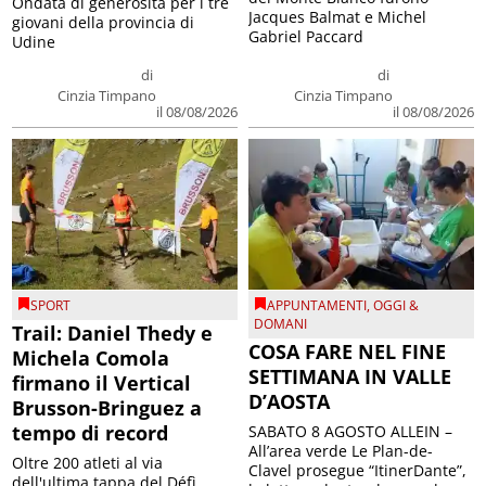
Ondata di generosità per i tre
Jacques Balmat e Michel
giovani della provincia di
Gabriel Paccard
Udine
di
di
Cinzia Timpano
Cinzia Timpano
il 08/08/2026
il 08/08/2026
SPORT
APPUNTAMENTI
,
OGGI &
DOMANI
Trail: Daniel Thedy e
COSA FARE NEL FINE
Michela Comola
SETTIMANA IN VALLE
firmano il Vertical
D’AOSTA
Brusson-Bringuez a
tempo di record
SABATO 8 AGOSTO ALLEIN –
All’area verde Le Plan-de-
Oltre 200 atleti al via
Clavel prosegue “ItinerDante”,
dell'ultima tappa del Défì