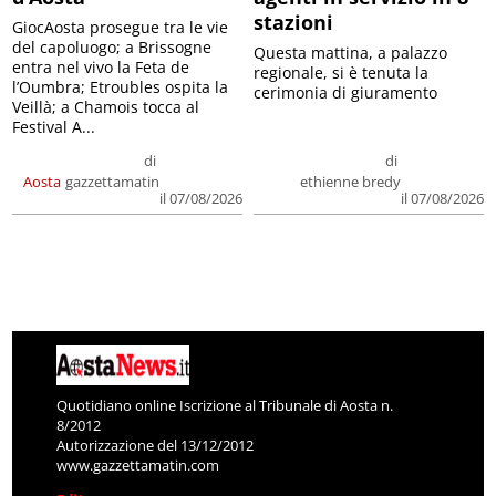
stazioni
GiocAosta prosegue tra le vie
del capoluogo; a Brissogne
Questa mattina, a palazzo
entra nel vivo la Feta de
regionale, si è tenuta la
l’Oumbra; Etroubles ospita la
cerimonia di giuramento
Veillà; a Chamois tocca al
Festival A...
di
di
Aosta
gazzettamatin
ethienne bredy
il 07/08/2026
il 07/08/2026
Quotidiano online Iscrizione al Tribunale di Aosta n.
8/2012
Autorizzazione del 13/12/2012
www.gazzettamatin.com