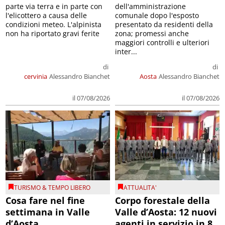
parte via terra e in parte con
dell'amministrazione
l'elicottero a causa delle
comunale dopo l'esposto
condizioni meteo. L'alpinista
presentato da residenti della
non ha riportato gravi ferite
zona; promessi anche
maggiori controlli e ulteriori
inter...
di
di
cervinia
Alessandro Bianchet
Aosta
Alessandro Bianchet
il 07/08/2026
il 07/08/2026
TURISMO & TEMPO LIBERO
ATTUALITA'
Cosa fare nel fine
Corpo forestale della
settimana in Valle
Valle d’Aosta: 12 nuovi
d’Aosta
agenti in servizio in 8