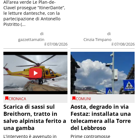
All’area verde Le Plan-de-
Clavel prosegue “ItinerDante”,
le letture dantesche, con la
partecipazione di Antonello
Pistritto (...
di
di
gazzettamatin
Cinzia Timpano
il 07/08/2026
il 07/08/2026
CRONACA
COMUNI
Scarica di sassi sul
Aosta, degrado in via
Breithorn, tratto in
Festaz: installata una
salvo alpinista ferito a
telecamera alla Torre
una gamba
del Lebbroso
L'intervento è avvenuto in
Prime contromosse