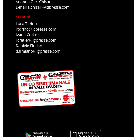
Arianna Gori Chisari
E-mail
a.chisari@lgpresse.com
Account
Luca Torino
l.torino@lgpresse.com
Ivana Cretier
i.cretier@lgpresse.com
Daniele Fimiano
d.fimiano@lgpresse.com