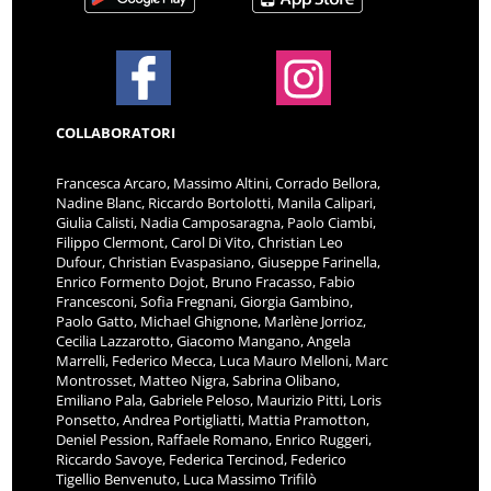
COLLABORATORI
Francesca Arcaro, Massimo Altini, Corrado Bellora,
Nadine Blanc, Riccardo Bortolotti, Manila Calipari,
Giulia Calisti, Nadia Camposaragna, Paolo Ciambi,
Filippo Clermont, Carol Di Vito, Christian Leo
Dufour, Christian Evaspasiano, Giuseppe Farinella,
Enrico Formento Dojot, Bruno Fracasso, Fabio
Francesconi, Sofia Fregnani, Giorgia Gambino,
Paolo Gatto, Michael Ghignone, Marlène Jorrioz,
Cecilia Lazzarotto, Giacomo Mangano, Angela
Marrelli, Federico Mecca, Luca Mauro Melloni, Marc
Montrosset, Matteo Nigra, Sabrina Olibano,
Emiliano Pala, Gabriele Peloso, Maurizio Pitti, Loris
Ponsetto, Andrea Portigliatti, Mattia Pramotton,
Deniel Pession, Raffaele Romano, Enrico Ruggeri,
Riccardo Savoye, Federica Tercinod, Federico
Tigellio Benvenuto, Luca Massimo Trifilò