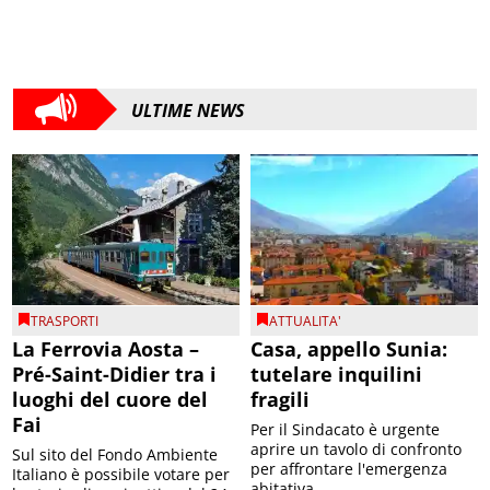
ULTIME NEWS
TRASPORTI
ATTUALITA'
La Ferrovia Aosta –
Casa, appello Sunia:
Pré-Saint-Didier tra i
tutelare inquilini
luoghi del cuore del
fragili
Fai
Per il Sindacato è urgente
aprire un tavolo di confronto
Sul sito del Fondo Ambiente
per affrontare l'emergenza
Italiano è possibile votare per
abitativa