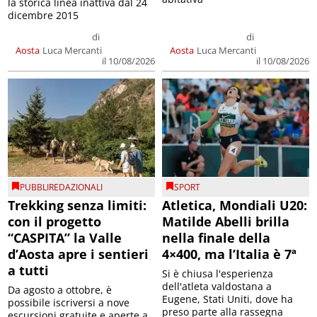
la storica linea inattiva dal 24
dicembre 2015
di
di
Aosta
Luca Mercanti
Aosta
Luca Mercanti
il 10/08/2026
il 10/08/2026
PUBBLIREDAZIONALI
SPORT
Trekking senza limiti:
Atletica, Mondiali U20:
con il progetto
Matilde Abelli brilla
“CASPITA” la Valle
nella finale della
d’Aosta apre i sentieri
4×400, ma l’Italia è 7ª
a tutti
Si è chiusa l'esperienza
dell'atleta valdostana a
Da agosto a ottobre, è
Eugene, Stati Uniti, dove ha
possibile iscriversi a nove
preso parte alla rassegna
escursioni gratuite e aperte a