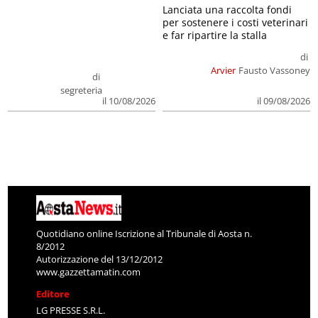
Lanciata una raccolta fondi
per sostenere i costi veterinari
e far ripartire la stalla
di
Arvier
Fausto Vassoney
di
segreteria
il 09/08/2026
il 10/08/2026
Quotidiano online Iscrizione al Tribunale di Aosta n.
8/2012
Autorizzazione del 13/12/2012
www.gazzettamatin.com
Editore
LG PRESSE S.R.L.