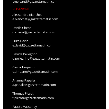
l.mercanti@gazzettamatin.com
REDAZIONE
Alessandro Bianchet
a.bianchet@gazzettamatin.com
Danila Chenal
d.chenal@gazzettamatin.com
Erika David
e.david@gazzettamatin.com
Davide Pellegrino
d.pellegrino@gazzettamatin.com
Cinzia Timpano
c.timpano@gazzettamatin.com
Arianna Papalia
a.papalia@gazzettamatin.com
Thomas Piccot
t.piccot@gazzettamatin.com
Fausto Vassoney