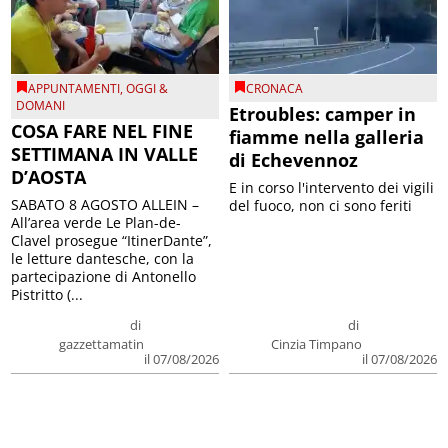
APPUNTAMENTI
,
OGGI &
CRONACA
DOMANI
Etroubles: camper in
COSA FARE NEL FINE
fiamme nella galleria
SETTIMANA IN VALLE
di Echevennoz
D’AOSTA
E in corso l'intervento dei vigili
SABATO 8 AGOSTO ALLEIN –
del fuoco, non ci sono feriti
All’area verde Le Plan-de-
Clavel prosegue “ItinerDante”,
le letture dantesche, con la
partecipazione di Antonello
Pistritto (...
di
di
gazzettamatin
Cinzia Timpano
il 07/08/2026
il 07/08/2026