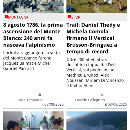
MONTAGNA
SPORT
8 agosto 1786, la prima
Trail: Daniel Thedy e
ascensione del Monte
Michela Comola
Bianco: 240 anni fa
firmano il Vertical
nasceva l’alpinismo
Brusson-Bringuez a
tempo di record
I primi a raggiungere la vetta
del Monte Bianco furono
Oltre 200 atleti al via
Jacques Balmat e Michel
dell'ultima tappa del Défì
Gabriel Paccard
Vertical, sul podio anche
Mathieu Brunod, Alex
Noussan, Miriam Di Vincenzo
e Kaitlin Allen
di
di
Cinzia Timpano
Davide Pellegrino
il 08/08/2026
il 08/08/2026