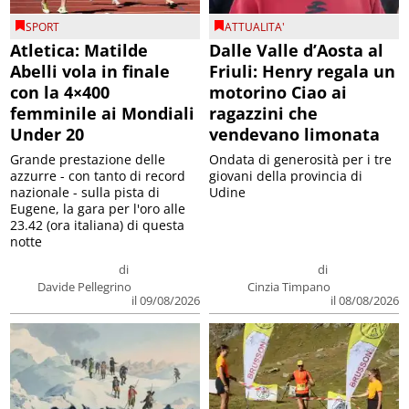
SPORT
ATTUALITA'
Atletica: Matilde
Dalle Valle d’Aosta al
Abelli vola in finale
Friuli: Henry regala un
con la 4×400
motorino Ciao ai
femminile ai Mondiali
ragazzini che
Under 20
vendevano limonata
Grande prestazione delle
Ondata di generosità per i tre
azzurre - con tanto di record
giovani della provincia di
nazionale - sulla pista di
Udine
Eugene, la gara per l'oro alle
23.42 (ora italiana) di questa
notte
di
di
Davide Pellegrino
Cinzia Timpano
il 09/08/2026
il 08/08/2026