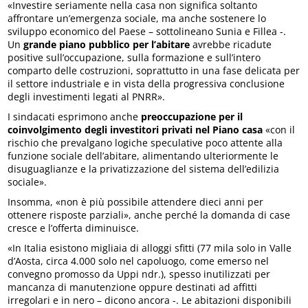
«Investire seriamente nella casa non significa soltanto
affrontare un’emergenza sociale, ma anche sostenere lo
sviluppo economico del Paese – sottolineano Sunia e Fillea -.
Un
grande piano pubblico per l’abitare
avrebbe ricadute
positive sull’occupazione, sulla formazione e sull’intero
comparto delle costruzioni, soprattutto in una fase delicata per
il settore industriale e in vista della progressiva conclusione
degli investimenti legati al PNRR».
I sindacati esprimono anche
preoccupazione per il
coinvolgimento degli investitori privati nel Piano casa
«con il
rischio che prevalgano logiche speculative poco attente alla
funzione sociale dell’abitare, alimentando ulteriormente le
disuguaglianze e la privatizzazione del sistema dell’edilizia
sociale».
Insomma, «non è più possibile attendere dieci anni per
ottenere risposte parziali», anche perché la domanda di case
cresce e l’offerta diminuisce.
«In Italia esistono migliaia di alloggi sfitti (77 mila solo in Valle
d’Aosta, circa 4.000 solo nel capoluogo, come emerso nel
convegno promosso da Uppi ndr.), spesso inutilizzati per
mancanza di manutenzione oppure destinati ad affitti
irregolari e in nero – dicono ancora -. Le abitazioni disponibili