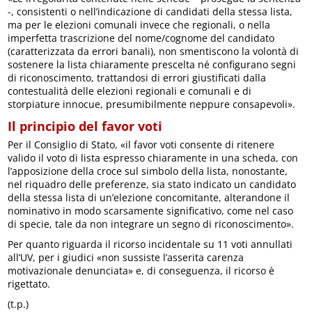
-, consistenti o nell’indicazione di candidati della stessa lista,
ma per le elezioni comunali invece che regionali, o nella
imperfetta trascrizione del nome/cognome del candidato
(caratterizzata da errori banali), non smentiscono la volontà di
sostenere la lista chiaramente prescelta né configurano segni
di riconoscimento, trattandosi di errori giustificati dalla
contestualità delle elezioni regionali e comunali e di
storpiature innocue, presumibilmente neppure consapevoli».
Il principio del favor voti
Per il Consiglio di Stato, «il favor voti consente di ritenere
valido il voto di lista espresso chiaramente in una scheda, con
l’apposizione della croce sul simbolo della lista, nonostante,
nel riquadro delle preferenze, sia stato indicato un candidato
della stessa lista di un’elezione concomitante, alterandone il
nominativo in modo scarsamente significativo, come nel caso
di specie, tale da non integrare un segno di riconoscimento».
Per quanto riguarda il ricorso incidentale su 11 voti annullati
all’UV, per i giudici «non sussiste l’asserita carenza
motivazionale denunciata» e, di conseguenza, il ricorso è
rigettato.
(t.p.)