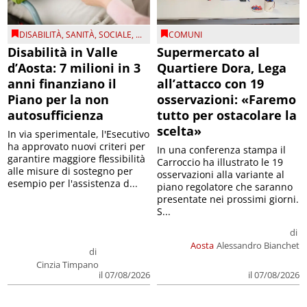
DISABILITÀ
,
SANITÀ
,
SOCIALE
, ...
COMUNI
Disabilità in Valle
Supermercato al
d’Aosta: 7 milioni in 3
Quartiere Dora, Lega
anni finanziano il
all’attacco con 19
Piano per la non
osservazioni: «Faremo
autosufficienza
tutto per ostacolare la
scelta»
In via sperimentale, l'Esecutivo
ha approvato nuovi criteri per
In una conferenza stampa il
garantire maggiore flessibilità
Carroccio ha illustrato le 19
alle misure di sostegno per
osservazioni alla variante al
esempio per l'assistenza d...
piano regolatore che saranno
presentate nei prossimi giorni.
S...
di
Aosta
Alessandro Bianchet
di
Cinzia Timpano
il 07/08/2026
il 07/08/2026