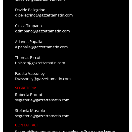
Davide Pellegrino
d.pellegrino@gazzettamatin.com
Cinzia Timpano
c.timpano@gazzettamatin.com
Arianna Papalia
a.papalia@gazzettamatin.com
Thomas Piccot
t.piccot@gazzettamatin.com
Fausto Vassoney
f.vassoney@gazzettamatin.com
SEGRETERIA
Roberta Prodoti
segreteria@gazzettamatin.com
Stefania Muscolo
segreteria@gazzettamatin.com
CONTATTACI
Per pubblicazione annunci, necrologi, offro e cerco lavoro,