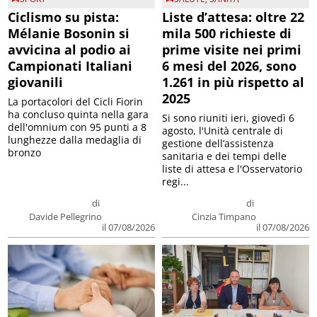
Ciclismo su pista:
Liste d’attesa: oltre 22
Mélanie Bosonin si
mila 500 richieste di
avvicina al podio ai
prime visite nei primi
Campionati Italiani
6 mesi del 2026, sono
giovanili
1.261 in più rispetto al
2025
La portacolori del Cicli Fiorin
ha concluso quinta nella gara
Si sono riuniti ieri, giovedì 6
dell'omnium con 95 punti a 8
agosto, l'Unità centrale di
lunghezze dalla medaglia di
gestione dell’assistenza
bronzo
sanitaria e dei tempi delle
liste di attesa e l'Osservatorio
regi...
di
di
Davide Pellegrino
Cinzia Timpano
il 07/08/2026
il 07/08/2026