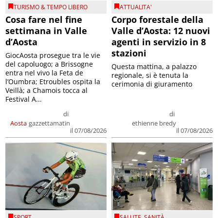
TURISMO & TEMPO LIBERO
ATTUALITA'
Cosa fare nel fine
Corpo forestale della
settimana in Valle
Valle d’Aosta: 12 nuovi
d’Aosta
agenti in servizio in 8
stazioni
GiocAosta prosegue tra le vie
del capoluogo; a Brissogne
Questa mattina, a palazzo
entra nel vivo la Feta de
regionale, si è tenuta la
l’Oumbra; Etroubles ospita la
cerimonia di giuramento
Veillà; a Chamois tocca al
Festival A...
di
di
Aosta
gazzettamatin
ethienne bredy
il 07/08/2026
il 07/08/2026
SPORT
SALUTE
,
SANITÀ