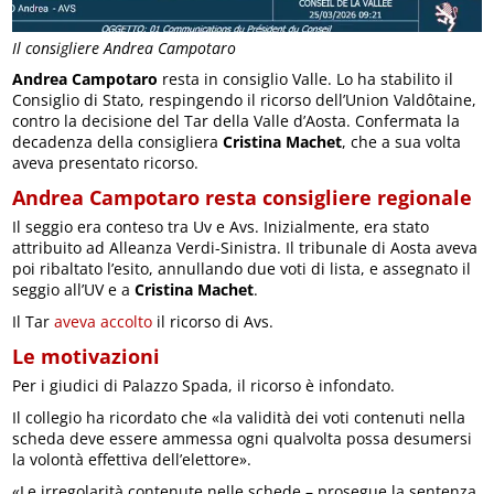
Il consigliere Andrea Campotaro
Andrea Campotaro
resta in consiglio Valle. Lo ha stabilito il
Consiglio di Stato, respingendo il ricorso dell’Union Valdôtaine,
contro la decisione del Tar della Valle d’Aosta. Confermata la
decadenza della consigliera
Cristina Machet
, che a sua volta
aveva presentato ricorso.
Andrea Campotaro resta consigliere regionale
Il seggio era conteso tra Uv e Avs. Inizialmente, era stato
attribuito ad Alleanza Verdi-Sinistra. Il tribunale di Aosta aveva
poi ribaltato l’esito, annullando due voti di lista, e assegnato il
seggio all’UV e a
Cristina Machet
.
Il Tar
aveva accolto
il ricorso di Avs.
Le motivazioni
Per i giudici di Palazzo Spada, il ricorso è infondato.
Il collegio ha ricordato che «la validità dei voti contenuti nella
scheda deve essere ammessa ogni qualvolta possa desumersi
la volontà effettiva dell’elettore».
«Le irregolarità contenute nelle schede – prosegue la sentenza