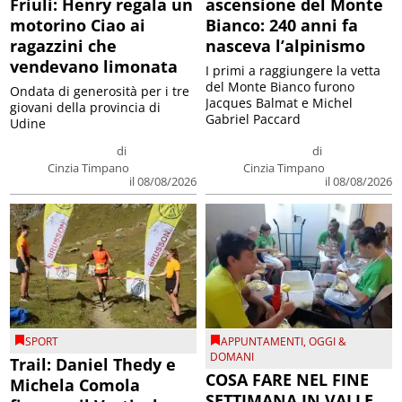
Friuli: Henry regala un
ascensione del Monte
motorino Ciao ai
Bianco: 240 anni fa
ragazzini che
nasceva l’alpinismo
vendevano limonata
I primi a raggiungere la vetta
del Monte Bianco furono
Ondata di generosità per i tre
Jacques Balmat e Michel
giovani della provincia di
Gabriel Paccard
Udine
di
di
Cinzia Timpano
Cinzia Timpano
il 08/08/2026
il 08/08/2026
SPORT
APPUNTAMENTI
,
OGGI &
DOMANI
Trail: Daniel Thedy e
COSA FARE NEL FINE
Michela Comola
SETTIMANA IN VALLE