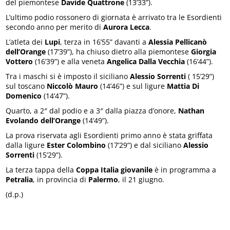
del piemontese
Davide Quattrone
(13’33”).
L’ultimo podio rossonero di giornata è arrivato tra le Esordienti
secondo anno per merito di
Aurora Lecca
.
L’atleta dei
Lupi
, terza in 16’55” davanti a
Alessia Pellicanò
dell’Orange
(17’39”), ha chiuso dietro alla piemontese
Giorgia
Vottero
(16’39”) e alla veneta
Angelica Dalla Vecchia
(16’44”).
Tra i maschi si è imposto il siciliano
Alessio Sorrenti
( 15’29”)
sul toscano
Niccolò Mauro
(14’46”) e sul ligure
Mattia Di
Domenico
(14’47”).
Quarto, a 2″ dal podio e a 3″ dalla piazza d’onore,
Nathan
Evolando dell’Orange
(14’49”).
La prova riservata agli Esordienti primo anno è stata griffata
dalla ligure
Ester Colombino
(17’29”) e dal siciliano
Alessio
Sorrenti
(15’29”).
La terza tappa della
Coppa Italia giovanile
è in programma a
Petralia
, in provincia di
Palermo
, il 21 giugno.
(d.p.)