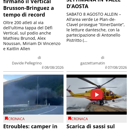
firmano il Vertical
D’AOSTA
Brusson-Bringuez a
tempo di record
SABATO 8 AGOSTO ALLEIN –
All’area verde Le Plan-de-
Oltre 200 atleti al via
Clavel prosegue “ItinerDante”,
dell'ultima tappa del Défì
le letture dantesche, con la
Vertical, sul podio anche
partecipazione di Antonello
Mathieu Brunod, Alex
Pistritto (...
Noussan, Miriam Di Vincenzo
e Kaitlin Allen
di
di
Davide Pellegrino
gazzettamatin
il 08/08/2026
il 07/08/2026
CRONACA
CRONACA
Etroubles: camper in
Scarica di sassi sul