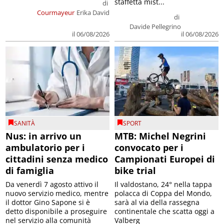
staffetta mist...
di
Courmayeur
Erika David
di
Davide Pellegrino
il 06/08/2026
il 06/08/2026
SANITÀ
SPORT
Nus: in arrivo un
MTB: Michel Negrini
ambulatorio per i
convocato per i
cittadini senza medico
Campionati Europei di
di famiglia
bike trial
Da venerdì 7 agosto attivo il
Il valdostano, 24° nella tappa
nuovo servizio medico, mentre
polacca di Coppa del Mondo,
il dottor Gino Sapone si è
sarà al via della rassegna
detto disponibile a proseguire
continentale che scatta oggi a
nel servizio alla comunità
Valberg