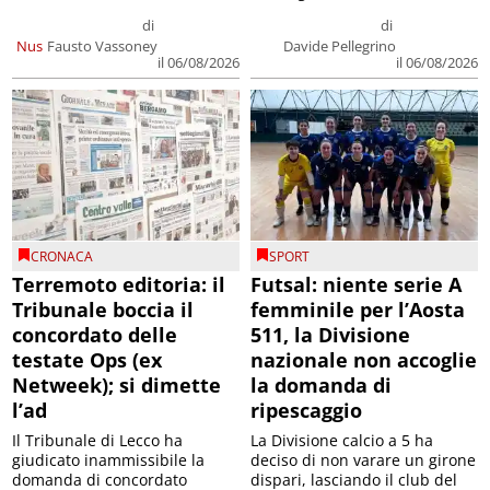
di
di
Nus
Fausto Vassoney
Davide Pellegrino
il 06/08/2026
il 06/08/2026
CRONACA
SPORT
Terremoto editoria: il
Futsal: niente serie A
Tribunale boccia il
femminile per l’Aosta
concordato delle
511, la Divisione
testate Ops (ex
nazionale non accoglie
Netweek); si dimette
la domanda di
l’ad
ripescaggio
Il Tribunale di Lecco ha
La Divisione calcio a 5 ha
giudicato inammissibile la
deciso di non varare un girone
domanda di concordato
dispari, lasciando il club del