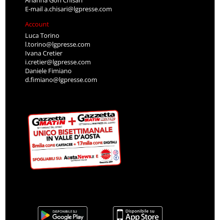
Arianna Gori Chisari
E-mail
a.chisari@lgpresse.com
Account
Luca Torino
l.torino@lgpresse.com
Ivana Cretier
i.cretier@lgpresse.com
Daniele Fimiano
d.fimiano@lgpresse.com