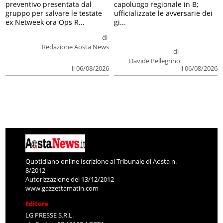
preventivo presentata dal
capoluogo regionale in B;
gruppo per salvare le testate
ufficializzate le avversarie dei
ex Netweek ora Ops R...
gi...
di
Redazione Aosta News
di
Davide Pellegrino
il 06/08/2026
il 06/08/2026
Quotidiano online Iscrizione al Tribunale di Aosta n.
8/2012
Autorizzazione del 13/12/2012
www.gazzettamatin.com
Editore
LG PRESSE S.R.L.