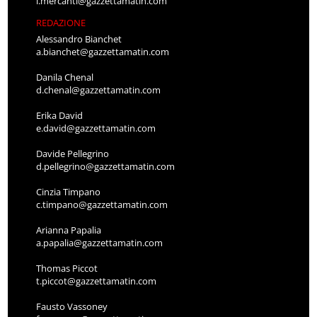
l.mercanti@gazzettamatin.com
REDAZIONE
Alessandro Bianchet
a.bianchet@gazzettamatin.com
Danila Chenal
d.chenal@gazzettamatin.com
Erika David
e.david@gazzettamatin.com
Davide Pellegrino
d.pellegrino@gazzettamatin.com
Cinzia Timpano
c.timpano@gazzettamatin.com
Arianna Papalia
a.papalia@gazzettamatin.com
Thomas Piccot
t.piccot@gazzettamatin.com
Fausto Vassoney