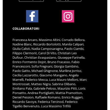
COLLABORATORI
Francesca Arcaro, Massimo Altini, Corrado Bellora,
Nadine Blanc, Riccardo Bortolotti, Manila Calipari,
Giulia Calisti, Nadia Camposaragna, Paolo Ciambi,
Filippo Clermont, Carol Di Vito, Christian Leo
Dufour, Christian Evaspasiano, Giuseppe Farinella,
Enrico Formento Dojot, Bruno Fracasso, Fabio
Francesconi, Sofia Fregnani, Giorgia Gambino,
Paolo Gatto, Michael Ghignone, Marlène Jorrioz,
Cecilia Lazzarotto, Giacomo Mangano, Angela
Marrelli, Federico Mecca, Luca Mauro Melloni, Marc
Montrosset, Matteo Nigra, Sabrina Olibano,
Emiliano Pala, Gabriele Peloso, Maurizio Pitti, Loris
Ponsetto, Andrea Portigliatti, Mattia Pramotton,
Deniel Pession, Raffaele Romano, Enrico Ruggeri,
Riccardo Savoye, Federica Tercinod, Federico
Tigellio Benvenuto, Luca Massimo Trifilò