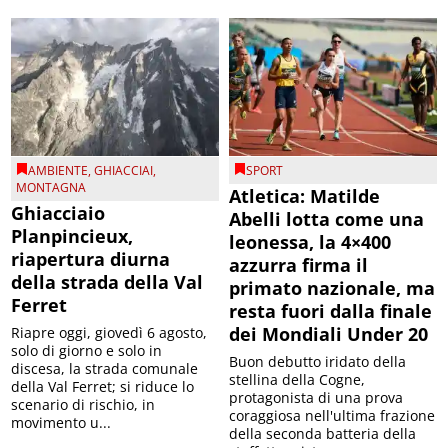
AMBIENTE
,
GHIACCIAI
,
SPORT
MONTAGNA
Atletica: Matilde
Ghiacciaio
Abelli lotta come una
Planpincieux,
leonessa, la 4×400
riapertura diurna
azzurra firma il
della strada della Val
primato nazionale, ma
Ferret
resta fuori dalla finale
dei Mondiali Under 20
Riapre oggi, giovedì 6 agosto,
solo di giorno e solo in
Buon debutto iridato della
discesa, la strada comunale
stellina della Cogne,
della Val Ferret; si riduce lo
protagonista di una prova
scenario di rischio, in
coraggiosa nell'ultima frazione
movimento u...
della seconda batteria della