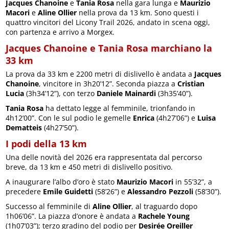
Jacques Chanoine
e
Tania Rosa
nella gara lunga e
Maurizio
Macori
e
Aline Ollier
nella prova da 13 km. Sono questi i
quattro vincitori del Licony Trail 2026, andato in scena oggi,
con partenza e arrivo a Morgex.
Jacques Chanoine e Tania Rosa marchiano la
33 km
La prova da 33 km e 2200 metri di dislivello è andata a
Jacques
Chanoine
, vincitore in 3h20’12”. Seconda piazza a
Cristian
Lucia
(3h34’12”), con terzo
Daniele Mainardi
(3h35’40”).
Tania Rosa
ha dettato legge al femminile, trionfando in
4h12’00”. Con le sul podio le gemelle
Enrica
(4h27’06”) e
Luisa
Dematteis
(4h27’50”).
I podi della 13 km
Una delle novità del 2026 era rappresentata dal percorso
breve, da 13 km e 450 metri di dislivello positivo.
A inaugurare l’albo d’oro è stato
Maurizio Macori
in 55’32”, a
precedere
Emile Guidetti
(58’26”) e
Alessandro Pezzoli
(58’30”).
Successo al femminile di
Aline Ollier
, al traguardo dopo
1h06’06”. La piazza d’onore è andata a
Rachele Young
(1h07’03”); terzo gradino del podio per
Desirée Oreiller