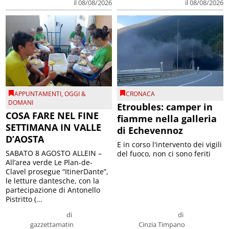
il 08/08/2026
il 08/08/2026
APPUNTAMENTI
,
OGGI &
CRONACA
DOMANI
Etroubles: camper in
COSA FARE NEL FINE
fiamme nella galleria
SETTIMANA IN VALLE
di Echevennoz
D’AOSTA
E in corso l'intervento dei vigili
SABATO 8 AGOSTO ALLEIN –
del fuoco, non ci sono feriti
All’area verde Le Plan-de-
Clavel prosegue “ItinerDante”,
le letture dantesche, con la
partecipazione di Antonello
Pistritto (...
di
di
gazzettamatin
Cinzia Timpano