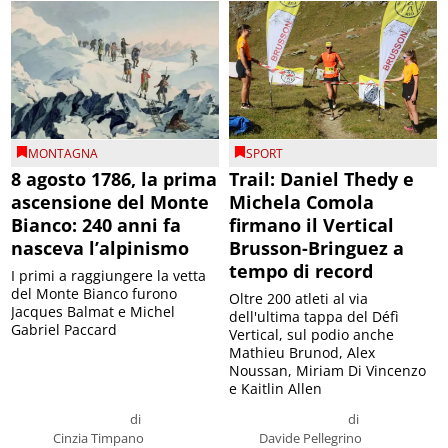
MONTAGNA
SPORT
8 agosto 1786, la prima
Trail: Daniel Thedy e
ascensione del Monte
Michela Comola
Bianco: 240 anni fa
firmano il Vertical
nasceva l’alpinismo
Brusson-Bringuez a
tempo di record
I primi a raggiungere la vetta
del Monte Bianco furono
Oltre 200 atleti al via
Jacques Balmat e Michel
dell'ultima tappa del Défì
Gabriel Paccard
Vertical, sul podio anche
Mathieu Brunod, Alex
Noussan, Miriam Di Vincenzo
e Kaitlin Allen
di
di
Cinzia Timpano
Davide Pellegrino