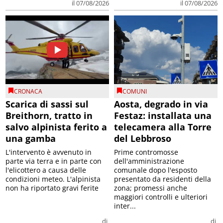
il 07/08/2026
il 07/08/2026
CRONACA
COMUNI
Scarica di sassi sul
Aosta, degrado in via
Breithorn, tratto in
Festaz: installata una
salvo alpinista ferito a
telecamera alla Torre
una gamba
del Lebbroso
L'intervento è avvenuto in
Prime contromosse
parte via terra e in parte con
dell'amministrazione
l'elicottero a causa delle
comunale dopo l'esposto
condizioni meteo. L'alpinista
presentato da residenti della
non ha riportato gravi ferite
zona; promessi anche
maggiori controlli e ulteriori
inter...
di
di