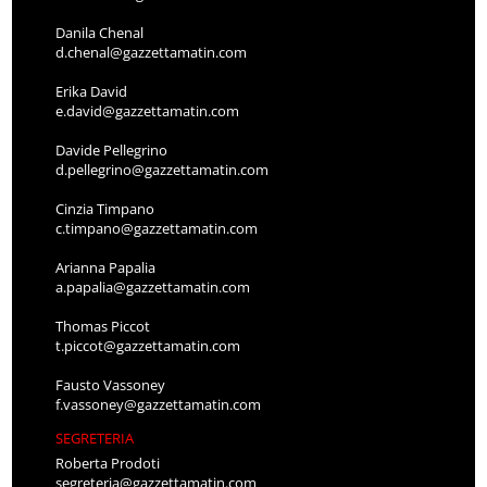
Danila Chenal
d.chenal@gazzettamatin.com
Erika David
e.david@gazzettamatin.com
Davide Pellegrino
d.pellegrino@gazzettamatin.com
Cinzia Timpano
c.timpano@gazzettamatin.com
Arianna Papalia
a.papalia@gazzettamatin.com
Thomas Piccot
t.piccot@gazzettamatin.com
Fausto Vassoney
f.vassoney@gazzettamatin.com
SEGRETERIA
Roberta Prodoti
segreteria@gazzettamatin.com