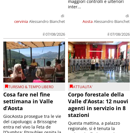
maggiori controlli e ulteriori
inter...
di
di
cervinia
Alessandro Bianchet
Aosta
Alessandro Bianchet
il 07/08/2026
il 07/08/2026
TURISMO & TEMPO LIBERO
ATTUALITA'
Cosa fare nel fine
Corpo forestale della
settimana in Valle
Valle d’Aosta: 12 nuovi
d’Aosta
agenti in servizio in 8
stazioni
GiocAosta prosegue tra le vie
del capoluogo; a Brissogne
Questa mattina, a palazzo
entra nel vivo la Feta de
regionale, si è tenuta la
l’Oumbra; Etroubles ospita la