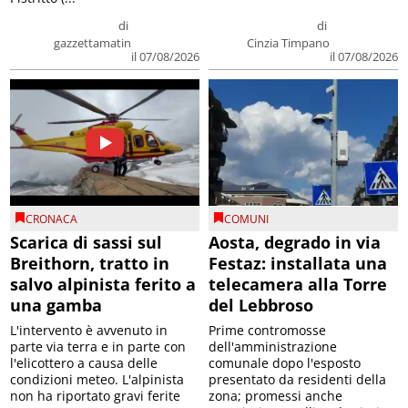
di
di
gazzettamatin
Cinzia Timpano
il 07/08/2026
il 07/08/2026
CRONACA
COMUNI
Scarica di sassi sul
Aosta, degrado in via
Breithorn, tratto in
Festaz: installata una
salvo alpinista ferito a
telecamera alla Torre
una gamba
del Lebbroso
L'intervento è avvenuto in
Prime contromosse
parte via terra e in parte con
dell'amministrazione
l'elicottero a causa delle
comunale dopo l'esposto
condizioni meteo. L'alpinista
presentato da residenti della
non ha riportato gravi ferite
zona; promessi anche