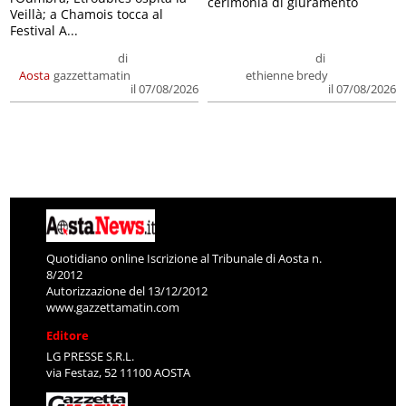
cerimonia di giuramento
Veillà; a Chamois tocca al
Festival A...
di
di
Aosta
gazzettamatin
ethienne bredy
il 07/08/2026
il 07/08/2026
Quotidiano online Iscrizione al Tribunale di Aosta n.
8/2012
Autorizzazione del 13/12/2012
www.gazzettamatin.com
Editore
LG PRESSE S.R.L.
via Festaz, 52 11100 AOSTA