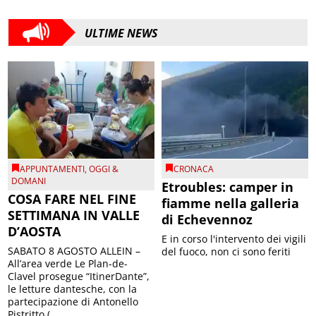
ULTIME NEWS
APPUNTAMENTI
,
OGGI &
CRONACA
DOMANI
Etroubles: camper in
COSA FARE NEL FINE
fiamme nella galleria
SETTIMANA IN VALLE
di Echevennoz
D’AOSTA
E in corso l'intervento dei vigili
SABATO 8 AGOSTO ALLEIN –
del fuoco, non ci sono feriti
All’area verde Le Plan-de-
Clavel prosegue “ItinerDante”,
le letture dantesche, con la
partecipazione di Antonello
Pistritto (...