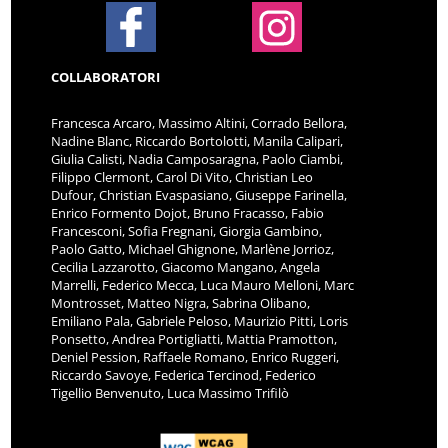
COLLABORATORI
Francesca Arcaro, Massimo Altini, Corrado Bellora,
Nadine Blanc, Riccardo Bortolotti, Manila Calipari,
Giulia Calisti, Nadia Camposaragna, Paolo Ciambi,
Filippo Clermont, Carol Di Vito, Christian Leo
Dufour, Christian Evaspasiano, Giuseppe Farinella,
Enrico Formento Dojot, Bruno Fracasso, Fabio
Francesconi, Sofia Fregnani, Giorgia Gambino,
Paolo Gatto, Michael Ghignone, Marlène Jorrioz,
Cecilia Lazzarotto, Giacomo Mangano, Angela
Marrelli, Federico Mecca, Luca Mauro Melloni, Marc
Montrosset, Matteo Nigra, Sabrina Olibano,
Emiliano Pala, Gabriele Peloso, Maurizio Pitti, Loris
Ponsetto, Andrea Portigliatti, Mattia Pramotton,
Deniel Pession, Raffaele Romano, Enrico Ruggeri,
Riccardo Savoye, Federica Tercinod, Federico
Tigellio Benvenuto, Luca Massimo Trifilò