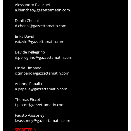
Alessandro Bianchet
a.bianchet@gazzettamatin.com
Danila Chenal
d.chenal@gazzettamatin.com
Erika David
e.david@gazzettamatin.com
Davide Pellegrino
d.pellegrino@gazzettamatin.com
Cinzia Timpano
c.timpano@gazzettamatin.com
Arianna Papalia
a.papalia@gazzettamatin.com
Thomas Piccot
t.piccot@gazzettamatin.com
Fausto Vassoney
f.vassoney@gazzettamatin.com
SEGRETERIA