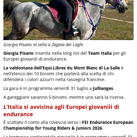
Giorgia Pisano in sella a Zagaia dei Laghi
Giorgia Pisano
inserita nella long list del
Team Italia
per gli
Europei giovanili di endurance.
La valdostana dell’Equi.Libres du Mont Blanc di La Salle
è
nell’elenco dei 10 binomi che porterà alla scelta di chi
difenderà i colori azzurri nella rassegna francese.
La gara è in programma venerdì 31 luglio a
Jullianges
.
A gareggiare saranno 5 binomi, mentre uno sarà la riserva.
L’Italia si avvicina agli Europei giovanili di
endurance
È scattato il conto alla rovescia verso i
FEI Endurance European
Championship for Young Riders & Juniors 2026
.
La kermesse continentale giovanile è in programma venerdì 31