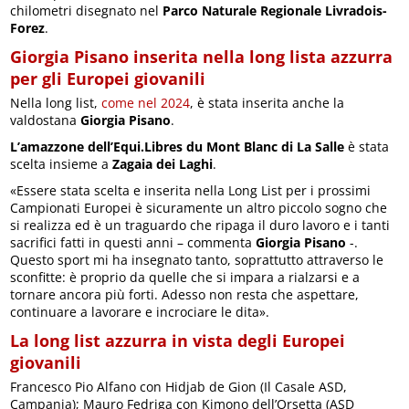
chilometri disegnato nel
Parco Naturale Regionale Livradois-
Forez
.
Giorgia Pisano inserita nella long lista azzurra
per gli Europei giovanili
Nella long list,
come nel 2024
, è stata inserita anche la
valdostana
Giorgia Pisano
.
L’amazzone dell’Equi.Libres du Mont Blanc di La Salle
è stata
scelta insieme a
Zagaia dei Laghi
.
«Essere stata scelta e inserita nella Long List per i prossimi
Campionati Europei è sicuramente un altro piccolo sogno che
si realizza ed è un traguardo che ripaga il duro lavoro e i tanti
sacrifici fatti in questi anni – commenta
Giorgia Pisano
-.
Questo sport mi ha insegnato tanto, soprattutto attraverso le
sconfitte: è proprio da quelle che si impara a rialzarsi e a
tornare ancora più forti. Adesso non resta che aspettare,
continuare a lavorare e incrociare le dita».
La long list azzurra in vista degli Europei
giovanili
Francesco Pio Alfano con Hidjab de Gion (Il Casale ASD,
Campania); Mauro Fedriga con Kimono dell’Orsetta (ASD