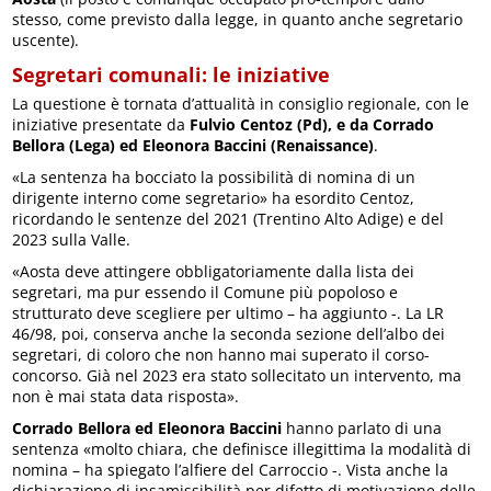
stesso, come previsto dalla legge, in quanto anche segretario
uscente).
Segretari comunali: le iniziative
La questione è tornata d’attualità in consiglio regionale, con le
iniziative presentate da
Fulvio Centoz (Pd), e da Corrado
Bellora (Lega) ed Eleonora Baccini (Renaissance)
.
«La sentenza ha bocciato la possibilità di nomina di un
dirigente interno come segretario» ha esordito Centoz,
ricordando le sentenze del 2021 (Trentino Alto Adige) e del
2023 sulla Valle.
«Aosta deve attingere obbligatoriamente dalla lista dei
segretari, ma pur essendo il Comune più popoloso e
strutturato deve scegliere per ultimo – ha aggiunto -. La LR
46/98, poi, conserva anche la seconda sezione dell’albo dei
segretari, di coloro che non hanno mai superato il corso-
concorso. Già nel 2023 era stato sollecitato un intervento, ma
non è mai stata data risposta».
Corrado Bellora ed Eleonora Baccini
hanno parlato di una
sentenza «molto chiara, che definisce illegittima la modalità di
nomina – ha spiegato l’alfiere del Carroccio -. Vista anche la
dichiarazione di insamissibilità per difetto di motivazione delle