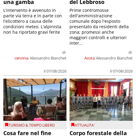
una gamba
del Lebbroso
L'intervento è avvenuto in
Prime contromosse
parte via terra e in parte con
dell'amministrazione
l'elicottero a causa delle
comunale dopo l'esposto
condizioni meteo. L'alpinista
presentato da residenti della
non ha riportato gravi ferite
zona; promessi anche
maggiori controlli e ulteriori
inter...
di
di
cervinia
Alessandro Bianchet
Aosta
Alessandro Bianchet
il 07/08/2026
il 07/08/2026
TURISMO & TEMPO LIBERO
ATTUALITA'
Cosa fare nel fine
Corpo forestale della