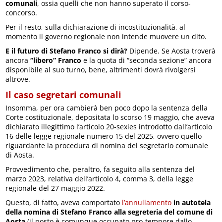
comunali
, ossia quelli che non hanno superato il corso-
concorso.
Per il resto, sulla dichiarazione di incostituzionalità, al
momento il governo regionale non intende muovere un dito.
E il futuro di Stefano Franco si dirà?
Dipende. Se Aosta troverà
ancora
“libero” Franco
e la quota di “seconda sezione” ancora
disponibile al suo turno, bene, altrimenti dovrà rivolgersi
altrove.
Il caso segretari comunali
Insomma, per ora cambierà ben poco dopo la sentenza della
Corte costituzionale, depositata lo scorso 19 maggio, che aveva
dichiarato illegittimo l’articolo 20-sexies introdotto dall’articolo
16 delle legge regionale numero 15 del 2025, ovvero quello
riguardante la procedura di nomina del segretario comunale
di Aosta.
Provvedimento che, peraltro, fa seguito alla sentenza del
marzo 2023, relativa dell’articolo 4, comma 3, della legge
regionale del 27 maggio 2022.
Questo, di fatto, aveva comportato
l’annullamento
in autotela
della nomina di Stefano Franco alla segreteria del comune di
Aosta
(il posto è comunque occupato pro-tempore dallo