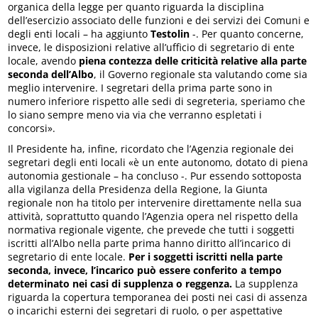
organica della legge per quanto riguarda la disciplina
dell’esercizio associato delle funzioni e dei servizi dei Comuni e
degli enti locali – ha aggiunto
Testolin
-. Per quanto concerne,
invece, le disposizioni relative all’ufficio di segretario di ente
locale, avendo
piena contezza delle criticità relative alla parte
seconda dell’Albo
, il Governo regionale sta valutando come sia
meglio intervenire. I segretari della prima parte sono in
numero inferiore rispetto alle sedi di segreteria, speriamo che
lo siano sempre meno via via che verranno espletati i
concorsi».
Il Presidente ha, infine, ricordato che l’Agenzia regionale dei
segretari degli enti locali «è un ente autonomo, dotato di piena
autonomia gestionale – ha concluso -. Pur essendo sottoposta
alla vigilanza della Presidenza della Regione, la Giunta
regionale non ha titolo per intervenire direttamente nella sua
attività, soprattutto quando l’Agenzia opera nel rispetto della
normativa regionale vigente, che prevede che tutti i soggetti
iscritti all’Albo nella parte prima hanno diritto all’incarico di
segretario di ente locale.
Per i soggetti iscritti nella parte
seconda, invece, l’incarico può essere conferito a tempo
determinato nei casi di supplenza o reggenza.
La supplenza
riguarda la copertura temporanea dei posti nei casi di assenza
o incarichi esterni dei segretari di ruolo, o per aspettative