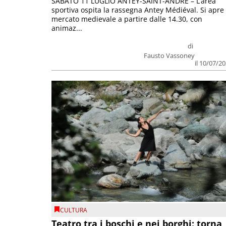
SABATO 11 LUGLIO ANTEY-SAINT-ANDRÉ – L’area
sportiva ospita la rassegna Antey Médiéval. Si apre 
mercato medievale a partire dalle 14.30, con
animaz...
di
Fausto Vassoney
il 10/07/2
CULTURA
Teatro tra i boschi e nei borghi: torna