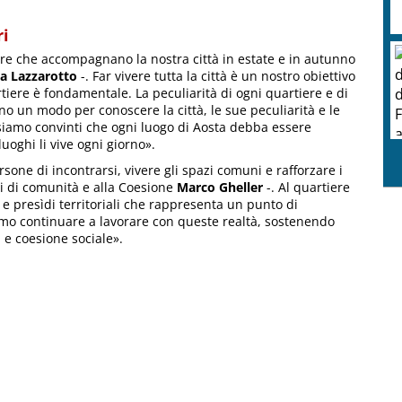
ri
iere che accompagnano la nostra città in estate e in autunno
ia Lazzarotto
-. Far vivere tutta la città è un nostro obiettivo
rtiere è fondamentale. La peculiarità di ogni quartiere e di
ono un modo per conoscere la città, le sue peculiarità e le
i, siamo convinti che ogni luogo di Aosta debba essere
uoghi li vive ogni giorno».
one di incontrarsi, vivere gli spazi comuni e rafforzare i
di di comunità e alla Coesione
Marco Gheller
-. Al quartiere
 e presìdi territoriali che rappresenta un punto di
mo continuare a lavorare con queste realtà, sostenendo
 e coesione sociale».