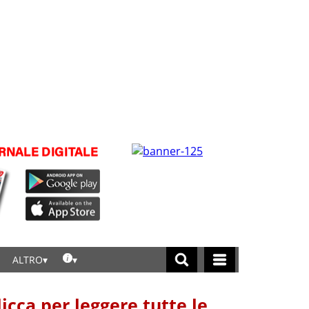
ALTRO
licca per leggere tutte le