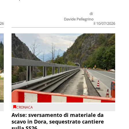
di
Davide Pellegrino
026
il 10/07/2026
CRONACA
Avise: sversamento di materiale da
scavo in Dora, sequestrato cantiere
sulla SS26