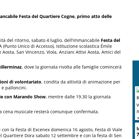
ncabile Festa del Quartiere Cogne, primo atto delle
alità del ritorno, sabato 4 luglio, dell’immancabile
Festa del
A (Punto Unico di Accesso), Istituzione scolastica Émile
Aosta, San Vincenzo, Viola, Anziani Attivi Aosta, Amici del
uillerminaz
, dove la giornata rivolta alle famiglie comincerà
ioni di volontariato
, condita da attività di animazione per
 e palloncini.
lie con Marando Show
, mentre dalle 19.30 la giornata
e la cena musicale resterà comunque confermata.
I
 con la Festa di Excenex domenica 16 agosto, Festa di Viale
7
el Quartiere Dora sabato 12 settembre e con la festa di Sen