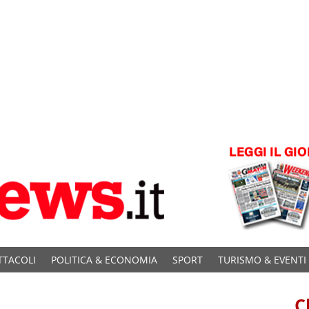
TTACOLI
POLITICA & ECONOMIA
SPORT
TURISMO & EVENTI
C