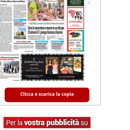
Clicca e scarica la copia