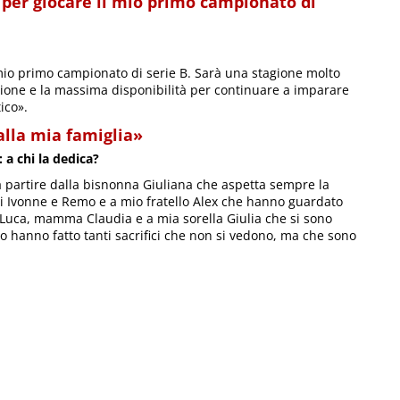
per giocare il mio primo campionato di
mio primo campionato di serie B. Sarà una stagione molto
zione e la massima disponibilità per continuare a imparare
tico».
alla mia famiglia»
 a chi la dedica?
 a partire dalla bisnonna Giuliana che aspetta sempre la
onni Ivonne e Remo e a mio fratello Alex che hanno guardato
à Luca, mamma Claudia e a mia sorella Giulia che si sono
oro hanno fatto tanti sacrifici che non si vedono, ma che sono