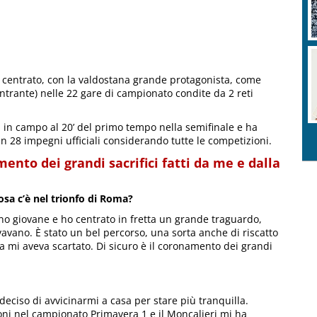
o centrato, con la valdostana grande protagonista, come
entrante) nelle 22 gare di campionato condite da 2 reti
 in campo al 20’ del primo tempo nella semifinale e ha
 in 28 impegni ufficiali considerando tutte le competizioni.
mento dei grandi sacrifici fatti da me e dalla
cosa c’è nel trionfo di Roma?
no giovane e ho centrato in fretta un grande traguardo,
ano. È stato un bel percorso, una sorta anche di riscatto
za mi aveva scartato. Di sicuro è il coronamento dei grandi
eciso di avvicinarmi a casa per stare più tranquilla.
oni nel campionato Primavera 1 e il Moncalieri mi ha