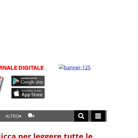
ALTRO
licca per leggere tutte le