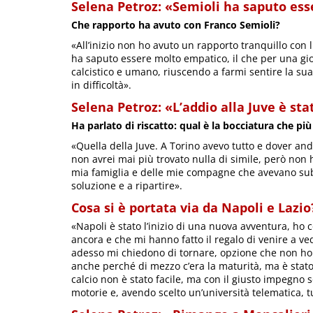
Selena Petroz: «Semioli ha saputo es
Che rapporto ha avuto con Franco Semioli?
«All’inizio non ho avuto un rapporto tranquillo con l
ha saputo essere molto empatico, il che per una gi
calcistico e umano, riuscendo a farmi sentire la su
in difficoltà».
Selena Petroz: «L’addio alla Juve è sta
Ha parlato di riscatto: qual è la bocciatura che più
«Quella della Juve. A Torino avevo tutto e dover and
non avrei mai più trovato nulla di simile, però non h
mia famiglia e delle mie compagne che avevano subi
soluzione e a ripartire».
Cosa si è portata via da Napoli e Lazio
«Napoli è stato l’inizio di una nuova avventura, ho
ancora e che mi hanno fatto il regalo di venire a ve
adesso mi chiedono di tornare, opzione che non ho 
anche perché di mezzo c’era la maturità, ma è stato
calcio non è stato facile, ma con il giusto impegno 
motorie e, avendo scelto un’università telematica, t