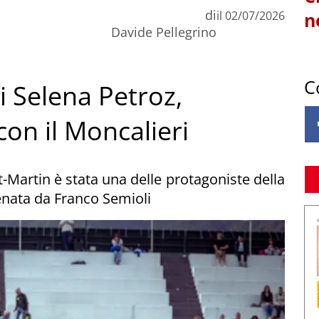
di
il
02/07/2026
n
Davide Pellegrino
C
di Selena Petroz,
con il Moncalieri
t-Martin è stata una delle protagoniste della
enata da Franco Semioli