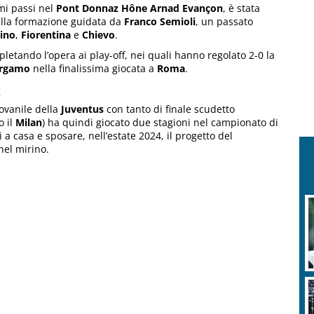
imi passi nel
Pont Donnaz Hône Arnad Evançon
, è stata
ella formazione guidata da
Franco Semioli
, un passato
ino
,
Fiorentina
e
Chievo
.
pletando l’opera ai play-off, nei quali hanno regolato 2-0 la
ergamo
nella finalissima giocata a
Roma
.
z
iovanile della
Juventus
con tanto di finale scudetto
o il
Milan
) ha quindi giocato due stagioni nel campionato di
i a casa e sposare, nell’estate 2024, il progetto del
nel mirino.