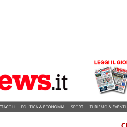
TTACOLI
POLITICA & ECONOMIA
SPORT
TURISMO & EVENTI
C