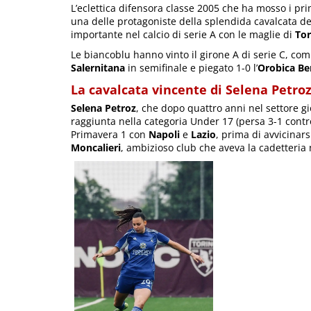
L’eclettica difensora classe 2005 che ha mosso i pr
una delle protagoniste della splendida cavalcata d
importante nel calcio di serie A con le maglie di
Tor
Le biancoblu hanno vinto il girone A di serie C, com
Salernitana
in semifinale e piegato 1-0 l’
Orobica B
La cavalcata vincente di Selena Petro
Selena Petroz
, che dopo quattro anni nel settore g
raggiunta nella categoria Under 17 (persa 3-1 contr
Primavera 1 con
Napoli
e
Lazio
, prima di avvicinars
Moncalieri
, ambizioso club che aveva la cadetteria 