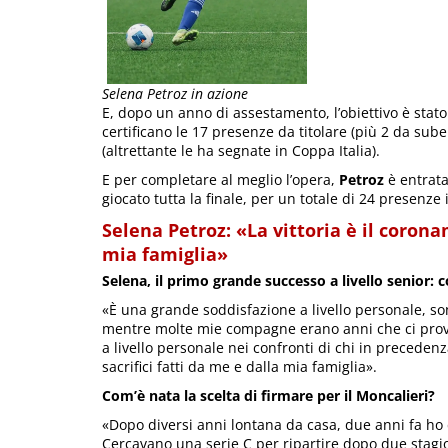
Selena Petroz in azione
E, dopo un anno di assestamento, l’obiettivo è stat
certificano le 17 presenze da titolare (più 2 da sub
(altrettante le ha segnate in Coppa Italia).
E per completare al meglio l’opera,
Petroz
è entrata
giocato tutta la finale, per un totale di 24 presenze
Selena Petroz: «La vittoria è il corona
mia famiglia»
Selena, il primo grande successo a livello senior: 
«È una grande soddisfazione a livello personale, so
mentre molte mie compagne erano anni che ci provav
a livello personale nei confronti di chi in preceden
sacrifici fatti da me e dalla mia famiglia».
Com’è nata la scelta di firmare per il Moncalieri?
«Dopo diversi anni lontana da casa, due anni fa ho d
Cercavano una serie C per ripartire dopo due stagi