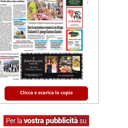
Clicca e scarica la copia