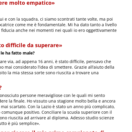
sere molto empatico»
ui e con la squadra, ci siamo scontrati tante volte, ma poi
ocatrice come me è fondamentale. Mi ha dato tanto a livello
a fiducia anche nei momenti nei quali io ero oggettivamente
to difficile da superare»
 le ha fatto male?
are via, ad appena 16 anni, è stato difficile, pensavo che
o mai considerato l’idea di smettere. Grazie all’aiuto della
to la mia stessa sorte sono riuscita a trovare una
?
 conosciuto persone meravigliose con le quali mi sento
dere la finale. Ho vissuto una stagione molto bella e ancora
mai scartato. Con la Lazio è stato un anno più complicato,
 comunque positivo. Conciliare la scuola superiore con il
sono riuscita ad arrivare al diploma. Adesso studio scienze
utto è più semplice».