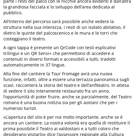
parte i resti del palco con le nicchie ancora evidenti e dall’altra
la grandiosa facciata e lo sviluppo dell’area dedicata al
pubblico.
All’interno del percorso sarà possibile anche vedere la
struttura nella sua interezza, i resti di un isolato abitativo, il
dietro le quinte del palcoscenico e le mura e le torri che
costeggiano il teatro.
A ogni tappa è presente un QrCode con testi esplicativi
trilingui e un QR Sensi+ che permettono di accedere a
contenuti in diversi formati e accessibili a tutti, tradotti
automaticamente in 37 lingue.
Alla fine del cantiere la Tour Fromage avrà una nuova
funzione, infatti, oltre a essere una terrazza panoramica sugli
scavi, racconterà la storia del teatro e dell’anfiteatro. In attesa
di vedere il sito interamente restaurato fra un anno,
l’opportunità di poter fruire, anche se parzialmente, del Teatro
romano è una buona notizia sia per gli aostani che per i
numerosi turisti.
«L’apertura del sito è per noi molto importante, anche se è
ancora un cantiere. La nostra volontà era quella di restituire il
prima possibile il Teatro ai valdostani e a tutti coloro che
desiderano visitarlo» dice l’assessore regionale alla Cultura