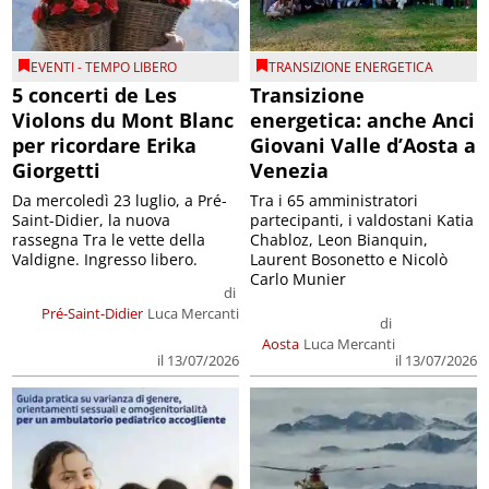
EVENTI - TEMPO LIBERO
TRANSIZIONE ENERGETICA
5 concerti de Les
Transizione
Violons du Mont Blanc
energetica: anche Anci
per ricordare Erika
Giovani Valle d’Aosta a
Giorgetti
Venezia
Da mercoledì 23 luglio, a Pré-
Tra i 65 amministratori
Saint-Didier, la nuova
partecipanti, i valdostani Katia
rassegna Tra le vette della
Chabloz, Leon Bianquin,
Valdigne. Ingresso libero.
Laurent Bosonetto e Nicolò
Carlo Munier
di
Pré-Saint-Didier
Luca Mercanti
di
Aosta
Luca Mercanti
il 13/07/2026
il 13/07/2026