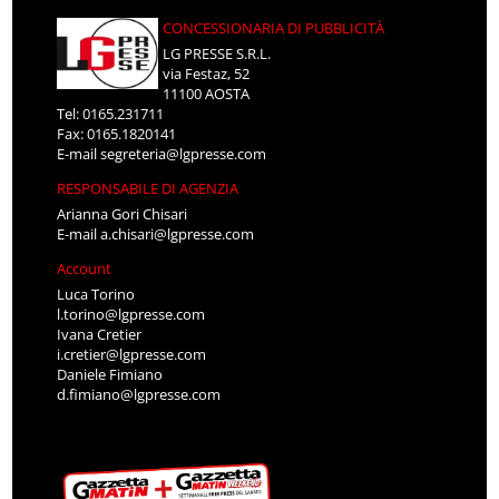
CONCESSIONARIA DI PUBBLICITÀ
LG PRESSE S.R.L.
via Festaz, 52
11100 AOSTA
Tel: 0165.231711
Fax: 0165.1820141
E-mail
segreteria@lgpresse.com
RESPONSABILE DI AGENZIA
Arianna Gori Chisari
E-mail
a.chisari@lgpresse.com
Account
Luca Torino
l.torino@lgpresse.com
Ivana Cretier
i.cretier@lgpresse.com
Daniele Fimiano
d.fimiano@lgpresse.com