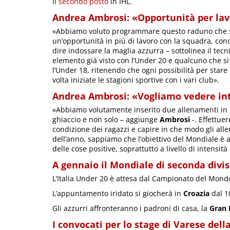
il
secondo posto
in IHL.
Andrea Ambrosi: «Opportunità per lavo
«Abbiamo voluto programmare questo raduno che si 
un’opportunità in più di lavoro con la squadra, cono
dire indossare la maglia azzurra – sottolinea il tec
elemento già visto con l’Under 20 e qualcuno che s
l’Under 18, ritenendo che ogni possibilità per stare
volta iniziate le stagioni sportive con i vari club».
Andrea Ambrosi: «Vogliamo vedere in
«Abbiamo volutamente inserito due allenamenti in p
ghiaccio e non solo – aggiunge
Ambrosi
-. Effettuer
condizione dei ragazzi e capire in che modo gli alle
dell’anno, sappiamo che l’obiettivo del Mondiale è 
delle cose positive, soprattutto a livello di intensit
A gennaio il Mondiale di seconda divis
L’Italia Under 20 è attesa dal Campionato del Mond
L’appuntamento iridato si giocherà in
Croazia
dal 1
Gli azzurri affronteranno i padroni di casa, la
Gran 
I convocati per lo stage di Varese del