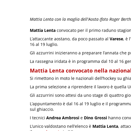
Mattia Lenta con la maglia dell'Aosta (foto Roger Bert
Mattia Lenta
convocato per il primo raduno stagion
L’attaccante aostano, da poco passato al
Varese
, è
16 al 19 luglio.
Gli azzurrini inizieranno a preparare l’annata che 
La rassegna iridata è in programma dal 10 al 16 g
Mattia Lenta convocato nella naziona
Si rimettono in moto le nazionali dell’hockey su ghia
La prima selezione a riprendere il lavoro è quella 
Gli azzurrini sono attesi da uno stage di quattro gi
L’appuntamento è dal 16 al 19 luglio e il programm
sul ghiaccio.
I tecnici
Andrea Ambrosi
e
Dino Grossi
hanno convoc
L’unico valdostano nell’elenco è
Mattia Lenta
, atta