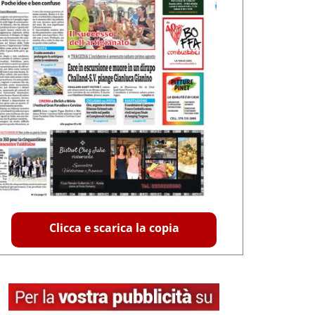
Clicca e scarica la copia