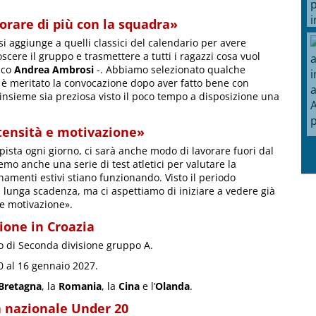
rare di più con la squadra»
aggiunge a quelli classici del calendario per avere
scere il gruppo e trasmettere a tutti i ragazzi cosa vuol
nico
Andrea Ambrosi
-. Abbiamo selezionato qualche
i è meritato la convocazione dopo aver fatto bene con
 insieme sia preziosa visto il poco tempo a disposizione una
tensità e motivazione»
ista ogni giorno, ci sarà anche modo di lavorare fuori dal
emo anche una serie di test atletici per valutare la
namenti estivi stiano funzionando. Visto il periodo
a lunga scadenza, ma ci aspettiamo di iniziare a vedere già
à e motivazione».
ione in Croazia
o di Seconda divisione gruppo A.
0 al 16 gennaio 2027.
Bretagna
, la
Romania
, la
Cina
e l’
Olanda
.
la nazionale Under 20