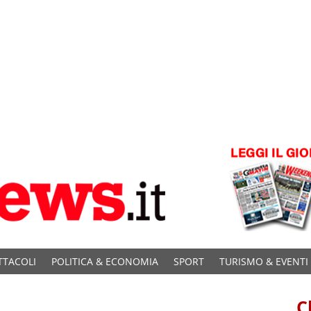
TTACOLI
POLITICA & ECONOMIA
SPORT
TURISMO & EVENTI
C