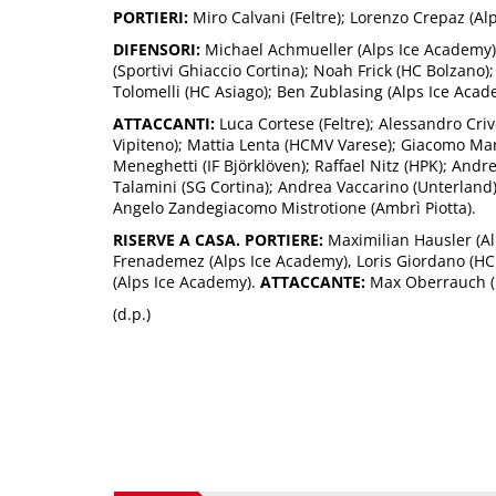
PORTIERI:
Miro Calvani (Feltre); Lorenzo Crepaz (Al
DIFENSORI:
Michael Achmueller (Alps Ice Academy)
(Sportivi Ghiaccio Cortina); Noah Frick (HC Bolzano)
Tolomelli (HC Asiago); Ben Zublasing (Alps Ice Acad
ATTACCANTI:
Luca Cortese (Feltre); Alessandro Criv
Vipiteno); Mattia Lenta (HCMV Varese); Giacomo Marc
Meneghetti (IF Björklöven); Raffael Nitz (HPK); Andr
Talamini (SG Cortina); Andrea Vaccarino (Unterland); 
Angelo Zandegiacomo Mistrotione (Ambrì Piotta).
RISERVE A CASA. PORTIERE:
Maximilian Hausler (A
Frenademez (Alps Ice Academy), Loris Giordano (HC 
(Alps Ice Academy).
ATTACCANTE:
Max Oberrauch (R
(d.p.)