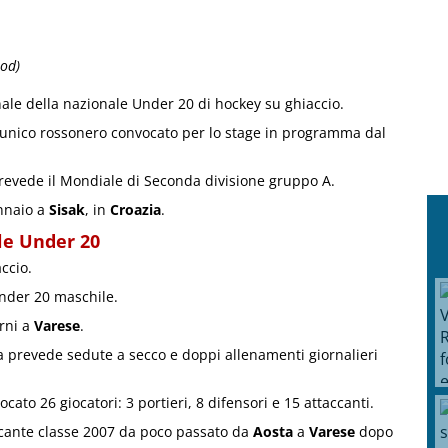
hod)
ale della nazionale Under 20 di hockey su ghiaccio.
 l’unico rossonero convocato per lo stage in programma dal
prevede il Mondiale di Seconda divisione gruppo A.
ennaio a
Sisak
, in
Croazia
.
le Under 20
ccio.
Under 20 maschile.
orni a
Varese
.
a prevede sedute a secco e doppi allenamenti giornalieri
ato 26 giocatori: 3 portieri, 8 difensori e 15 attaccanti.
ccante classe 2007 da poco passato da
Aosta
a
Varese
dopo