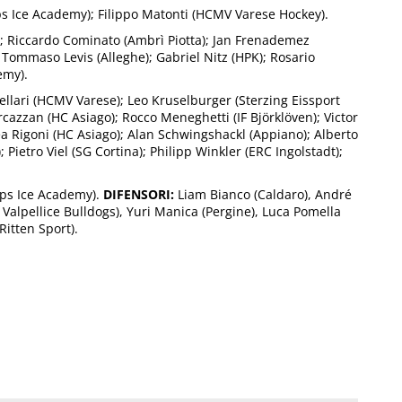
ps Ice Academy); Filippo Matonti (HCMV Varese Hockey).
; Riccardo Cominato (Ambrì Piotta); Jan Frenademez
; Tommaso Levis (Alleghe); Gabriel Nitz (HPK); Rosario
emy).
ellari (HCMV Varese); Leo Kruselburger (Sterzing Eissport
azzan (HC Asiago); Rocco Meneghetti (IF Björklöven); Victor
ea Rigoni (HC Asiago); Alan Schwingshackl (Appiano); Alberto
Pietro Viel (SG Cortina); Philipp Winkler (ERC Ingolstadt);
lps Ice Academy).
DIFENSORI:
Liam Bianco (Caldaro), André
Valpellice Bulldogs), Yuri Manica (Pergine), Luca Pomella
itten Sport).