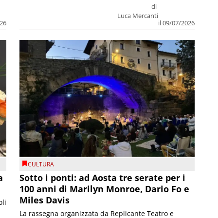
di
Luca Mercanti
026
il 09/07/2026
CULTURA
a
Sotto i ponti: ad Aosta tre serate per i
100 anni di Marilyn Monroe, Dario Fo e
Miles Davis
li
La rassegna organizzata da Replicante Teatro e