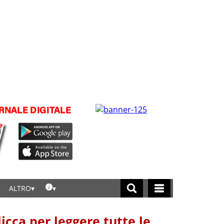
ALTRO
licca per leggere tutte le