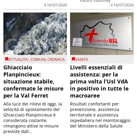
Fausto Vassoney
il 16/07/2026
il 16/07/2026
ATTUALITA'
,
COMUNI
,
CRONACA
SANITÀ
Ghiacciaio
Livelli essenziali di
Planpincieux:
assistenza: per la
situazione stabile,
prima volta l’Usl VdA
confermate le misure
in positivo in tutte le
per la Val Ferret
macroaree
Alla luce dei rilievi di oggi, la
Risultati confortanti per
velocità di spostamento del
prevenzione, assistenza
Ghiacciaio Planpincieux è
territoriale e assistenza
considerata costante;
ospedaliera nel monitoraggio
rimangono attive le misure
del Ministero della Salute
previste dall...