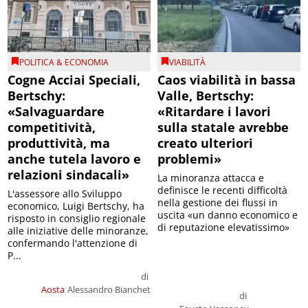
POLITICA & ECONOMIA
VIABILITÀ
Cogne Acciai Speciali,
Caos viabilità in bassa
Bertschy:
Valle, Bertschy:
«Salvaguardare
«Ritardare i lavori
competitività,
sulla statale avrebbe
produttività, ma
creato ulteriori
anche tutela lavoro e
problemi»
relazioni sindacali»
La minoranza attacca e
definisce le recenti difficoltà
L'assessore allo Sviluppo
nella gestione dei flussi in
economico, Luigi Bertschy, ha
uscita «un danno economico e
risposto in consiglio regionale
di reputazione elevatissimo»
alle iniziative delle minoranze,
confermando l'attenzione di
P...
di
Aosta
Alessandro Bianchet
di