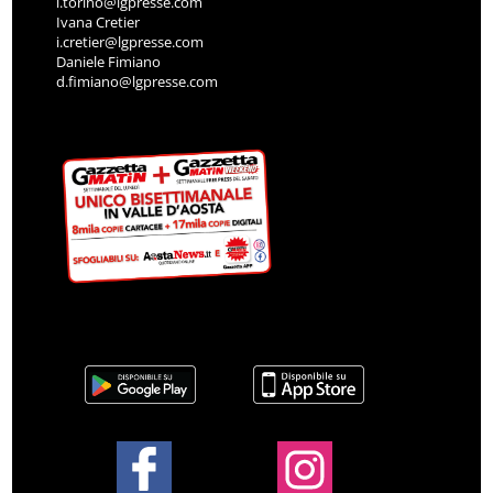
l.torino@lgpresse.com
Ivana Cretier
i.cretier@lgpresse.com
Daniele Fimiano
d.fimiano@lgpresse.com