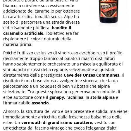
bianco, a cui viene successivamente
addizionato del caramello per ottenere
la caratteristica tonalità scura. Alpe ha
scelto di percorrere una strada diversa
e decisamente più fiera:
bandito il
caramello artificiale
, l’obiettivo era far
risplendere il colore naturale della
materia prima.
Poiché l’utilizzo esclusivo di vino rosso avrebbe reso il profilo
decisamente troppo tannico al palato, i mastri distillatori
hanno sapientemente orchestrato una miscela equilibrata di
vini bianchi e rossi della regione, selezionati e acquistati
direttamente dalla prestigiosa
Cave des Onzes Communes
. Il
risultato è una base vinosa avvolgente e sincera, che fa da
palcoscenico a un bouquet di ben 18 botaniche alpine
selezionate. Tra queste spicca una generosa percentuale di
erbe autoctone come il
genepy
, l’
achillea
, la
stella alpina
e
l’immancabile
assenzio
.
Al sorso, la struttura del vino è ben presente e solida, ma viene
immediatamente arricchita dalla freschezza balsamica delle
erbe. Un
vermouth di grandissimo carattere
, vestito con
un’etichetta dal fascino vintage che evoca l’eleganza d’altri