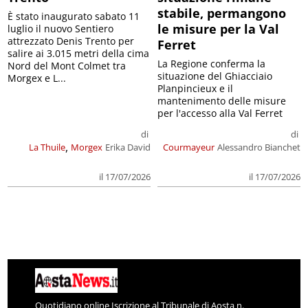
stabile, permangono
È stato inaugurato sabato 11
le misure per la Val
luglio il nuovo Sentiero
attrezzato Denis Trento per
Ferret
salire ai 3.015 metri della cima
La Regione conferma la
Nord del Mont Colmet tra
situazione del Ghiacciaio
Morgex e L...
Planpincieux e il
mantenimento delle misure
per l'accesso alla Val Ferret
di
di
,
La Thuile
Morgex
Erika David
Courmayeur
Alessandro Bianchet
il 17/07/2026
il 17/07/2026
Quotidiano online Iscrizione al Tribunale di Aosta n.