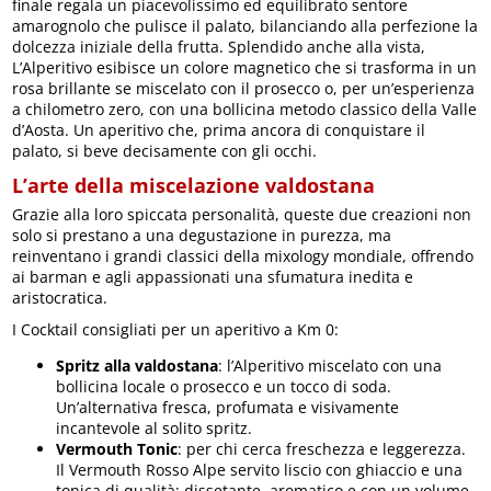
finale regala un piacevolissimo ed equilibrato sentore
amarognolo che pulisce il palato, bilanciando alla perfezione la
dolcezza iniziale della frutta. Splendido anche alla vista,
L’Alperitivo esibisce un colore magnetico che si trasforma in un
rosa brillante se miscelato con il prosecco o, per un’esperienza
a chilometro zero, con una bollicina metodo classico della Valle
d’Aosta. Un aperitivo che, prima ancora di conquistare il
palato, si beve decisamente con gli occhi.
L’arte della miscelazione valdostana
Grazie alla loro spiccata personalità, queste due creazioni non
solo si prestano a una degustazione in purezza, ma
reinventano i grandi classici della mixology mondiale, offrendo
ai barman e agli appassionati una sfumatura inedita e
aristocratica.
I Cocktail consigliati per un aperitivo a Km 0:
Spritz alla valdostana
: l’Alperitivo miscelato con una
bollicina locale o prosecco e un tocco di soda.
Un’alternativa fresca, profumata e visivamente
incantevole al solito spritz.
Vermouth Tonic
: per chi cerca freschezza e leggerezza.
Il Vermouth Rosso Alpe servito liscio con ghiaccio e una
tonica di qualità; dissetante, aromatico e con un volume