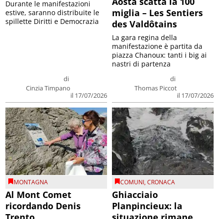
Aosta scatta la 100
Durante le manifestazioni
miglia – Les Sentiers
estive, saranno distribuite le
spillette Diritti e Democrazia
des Valdôtains
La gara regina della
manifestazione è partita da
piazza Chanoux: tanti i big ai
nastri di partenza
di
di
Cinzia Timpano
Thomas Piccot
il 17/07/2026
il 17/07/2026
MONTAGNA
COMUNI
,
CRONACA
Al Mont Comet
Ghiacciaio
ricordando Denis
Planpincieux: la
Trento
situazione rimane