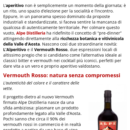
L’
aperitivo
non è semplicemente un momento della giornata; è
un rito, uno spazio d’elezione per la socialità e l’incontro.
Eppure, in un panorama spesso dominato da proposte
industriali e standardizzate, si faceva sentire la mancanza di
qualcosa di autenticamente territoriale. Per colmare questo
vuoto,
Alpe Distilleria
ha ridefinito il concetto di “pre-dinner”
attingendo direttamente alla
ricchezza botanica e vitivinicola
della Valle d’Aosta
. Nascono così due straordinarie novità:
L’Alperitivo
e il
Vermouth Rosso
, due espressioni locali di
altissimo pregio che si candidano come l’alternativa ideale ai
classici bitter e vermouth nei cocktail più iconici, perfetti per
dare vita a un vero e proprio aperitivo valdostano.
Vermouth Rosso: natura senza compromessi
L’autenticità del colore e il carattere delle
vette.
Il progetto dietro al nuovo Vermouth
firmato Alpe Distilleria nasce da una
sfida ambiziosa: plasmare un prodotto
profondamente legato alla Valle d’Aosta.
Pochi sanno che circa il 90% dei
vermouth rossi in commercio è in realtà
prodotto a partire da una base di vino