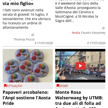
via mio figlio»
è il weekend del Giro della
Valle d’Aosta; proseguono la
I fatti sono avvenuti nella
Settimana del Cervino e
serata di giovedì 16 luglio, il
MusiCogne; a St-Nicolas la
sessantenne, che era ubriaco,
Sagra dell...
ha ricevuto un ordine di
allontanamento
di
Aosta
Fausto Vassoney
di
Thomas Piccot
il 17/07/2026
il 17/07/2026
ATTUALITA'
SPORT
Papaveri arcobaleno:
Monte Rosa
l’Anpi sostiene l’Aosta
Walserwaeg by UTMB:
Pride
tra due ali di folla ad