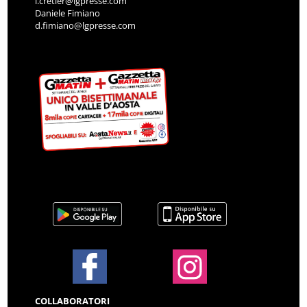
i.cretier@lgpresse.com
Daniele Fimiano
d.fimiano@lgpresse.com
COLLABORATORI