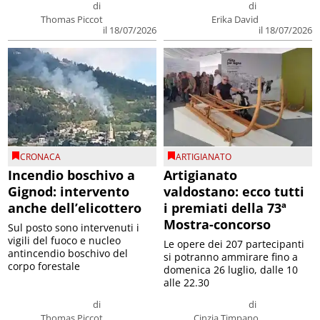
di
di
Thomas Piccot
Erika David
il 18/07/2026
il 18/07/2026
CRONACA
ARTIGIANATO
Incendio boschivo a
Artigianato
Gignod: intervento
valdostano: ecco tutti
anche dell’elicottero
i premiati della 73ª
Mostra-concorso
Sul posto sono intervenuti i
vigili del fuoco e nucleo
Le opere dei 207 partecipanti
antincendio boschivo del
si potranno ammirare fino a
corpo forestale
domenica 26 luglio, dalle 10
alle 22.30
di
di
Thomas Piccot
Cinzia Timpano