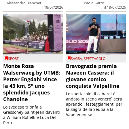
Alessandro Bianchet
Paolo Gatto
il 18/07/2026
il 18/07/2026
SPORT
SAGRA
,
SPETTACOLO
Monte Rosa
Bravograzie premia
Walserwaeg by UTMB:
Naveen Cassera: il
Petter Engdahl vince
giovane comico
la 43 km, 5° uno
conquista Valpelline
splendido Jacques
Lo spettacolo di cabaret è
Chanoine
andato in scena venerdì sera
aprendo i festeggiamenti per
Lo svedese trionfa a
la Sagra della Seupa à la
Gressoney-Saint-Jean davanti
Vapelenentse
a William Boffelli e Luca Del
Pero