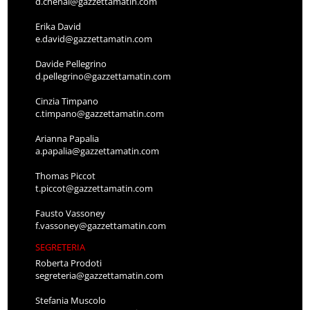
d.chenal@gazzettamatin.com
Erika David
e.david@gazzettamatin.com
Davide Pellegrino
d.pellegrino@gazzettamatin.com
Cinzia Timpano
c.timpano@gazzettamatin.com
Arianna Papalia
a.papalia@gazzettamatin.com
Thomas Piccot
t.piccot@gazzettamatin.com
Fausto Vassoney
f.vassoney@gazzettamatin.com
SEGRETERIA
Roberta Prodoti
segreteria@gazzettamatin.com
Stefania Muscolo