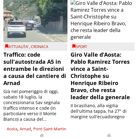
ATTUALITA'
,
CRONACA
SPORT
Traffico: code
Giro Valle d’Aosta:
sull’autostrada A5 in
Pablo Ramirez Torres
entrambe le direzioni
vince a Saint-
a causa del cantiere di
Christophe su
Arnad
Henrique Ribeiro
Bravo, che resta
Già nel pomeriggio di oggi,
leader della generale
sabato 18 luglio, la
concessionaria Sav segnala
Il brasiliano, alla vigilia
traffico intenso e code (in
dell'ultima tappa, ha 27" di
particolare verso il Monte
margine sull'ecuadoregno
Bianco) a causa del...
,
,
Aosta
Arnad
Pont-Saint-Martin
di
di