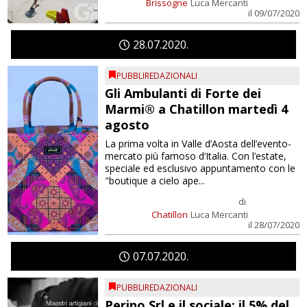
Brissogne
Luca Mercanti
il 09/07/2020
28
07
2020
PUBBLIREDAZIONALI
Gli Ambulanti di Forte dei
Marmi® a Chatillon martedì 4
agosto
La prima volta in Valle d’Aosta dell’evento-
mercato più famoso d’Italia. Con l’estate,
speciale ed esclusivo appuntamento con le
"boutique a cielo ape...
di
Chatillon
Luca Mercanti
il 28/07/2020
07
07
2020
PUBBLIREDAZIONALI
Perino Srl e il sociale: il 5% del