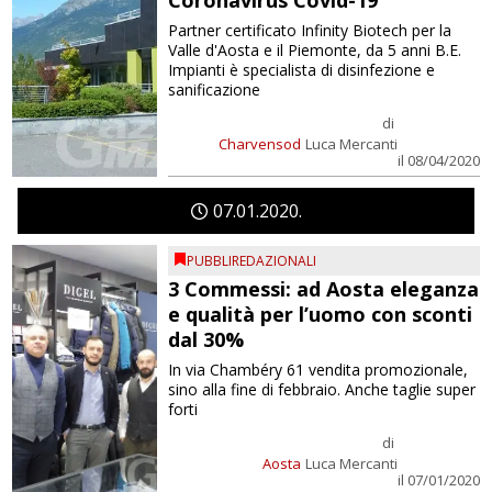
Coronavirus Covid-19
Partner certificato Infinity Biotech per la
Valle d'Aosta e il Piemonte, da 5 anni B.E.
Impianti è specialista di disinfezione e
sanificazione
di
Charvensod
Luca Mercanti
il 08/04/2020
07
01
2020
PUBBLIREDAZIONALI
3 Commessi: ad Aosta eleganza
e qualità per l’uomo con sconti
dal 30%
In via Chambéry 61 vendita promozionale,
sino alla fine di febbraio. Anche taglie super
forti
di
Aosta
Luca Mercanti
il 07/01/2020