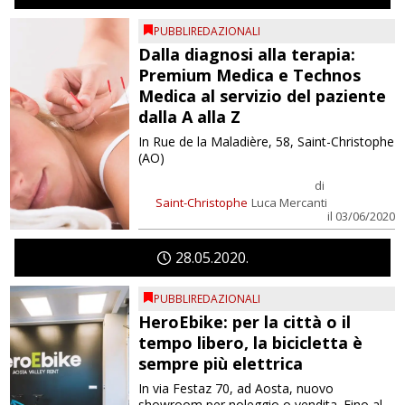
PUBBLIREDAZIONALI
Dalla diagnosi alla terapia:
Premium Medica e Technos
Medica al servizio del paziente
dalla A alla Z
In Rue de la Maladière, 58, Saint-Christophe
(AO)
di
Saint-Christophe
Luca Mercanti
il 03/06/2020
28
05
2020
PUBBLIREDAZIONALI
HeroEbike: per la città o il
tempo libero, la bicicletta è
sempre più elettrica
In via Festaz 70, ad Aosta, nuovo
showroom per noleggio o vendita. Fino al