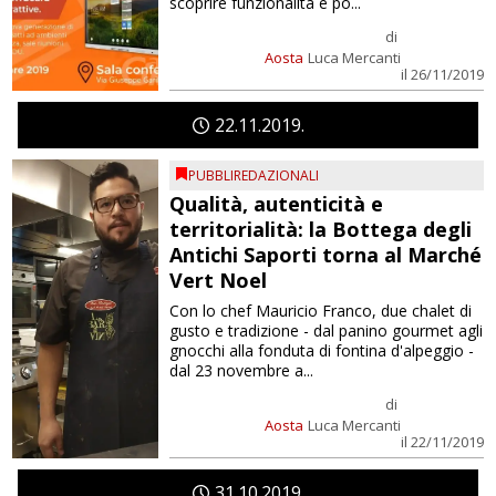
scoprire funzionalità e po...
di
Aosta
Luca Mercanti
il 26/11/2019
22
11
2019
PUBBLIREDAZIONALI
Qualità, autenticità e
territorialità: la Bottega degli
Antichi Saporti torna al Marché
Vert Noel
Con lo chef Mauricio Franco, due chalet di
gusto e tradizione - dal panino gourmet agli
gnocchi alla fonduta di fontina d'alpeggio -
dal 23 novembre a...
di
Aosta
Luca Mercanti
il 22/11/2019
31
10
2019