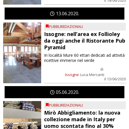
il 14/06/2020
13
06
2020
PUBBLIREDAZIONALI
Issogne: nell’area ex Follioley
da oggi anche il Ristorante Pub
Pyramid
In località Mure 60 ettari dedicati ad attività
ricettive immerse nel verde
di
Issogne
Luca Mercanti
il 13/06/2020
05
06
2020
PUBBLIREDAZIONALI
Mirò Abbigliamento: la nuova
collezione made in Italy per
uomo scontata fino al 30%