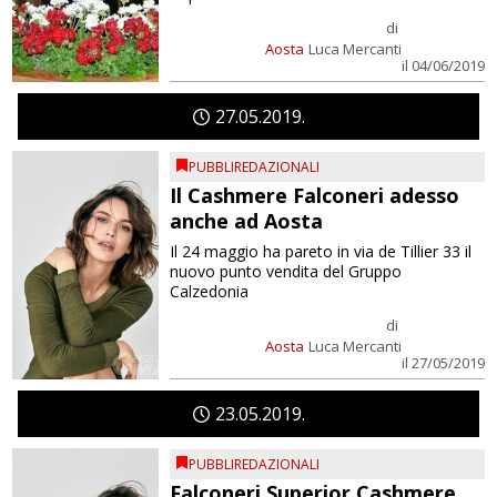
di
Aosta
Luca Mercanti
il 04/06/2019
27
05
2019
PUBBLIREDAZIONALI
Il Cashmere Falconeri adesso
anche ad Aosta
Il 24 maggio ha pareto in via de Tillier 33 il
nuovo punto vendita del Gruppo
Calzedonia
di
Aosta
Luca Mercanti
il 27/05/2019
23
05
2019
PUBBLIREDAZIONALI
Falconeri Superior Cashmere