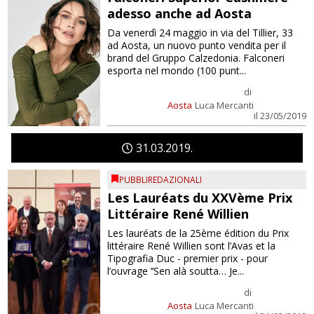
adesso anche ad Aosta
Da venerdì 24 maggio in via del Tillier, 33
ad Aosta, un nuovo punto vendita per il
brand del Gruppo Calzedonia. Falconeri
esporta nel mondo (100 punt...
di
Aosta
Luca Mercanti
il 23/05/2019
31
03
2019
PUBBLIREDAZIONALI
Les Lauréats du XXVème Prix
Littéraire René Willien
Les lauréats de la 25ème édition du Prix
littéraire René Willien sont l’Avas et la
Tipografia Duc - premier prix - pour
l’ouvrage ‘‘Sen alà soutta… Je...
di
Aosta
Luca Mercanti