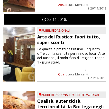
di
Aosta
Luca Mercanti
il 26/11/2018
23
11
2018
PUBBLIREDAZIONALI
Arte del Rustico: fuori tutto,
super sconti
La qualità a prezzi bassissimi . E’ quanto
offre con la svendita per rinnovo locali Arte
del Rustico , il mobilificio di Regione Teppe
17 (sulla strad...
di
Quart
Luca Mercanti
il 23/11/2018
PUBBLIREDAZIONALI
,
PUBBLIREDAZIONALI
Qualità, autenticità,
territorialità: la Bottega degli