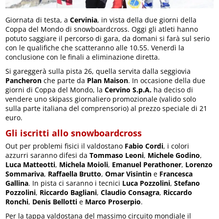
Giornata di testa, a
Cervinia
, in vista della due giorni della
Coppa del Mondo di snowboardcross. Oggi gli atleti hanno
potuto saggiare il percorso di gara, da domani si farà sul serio
con le qualifiche che scatteranno alle 10.55. Venerdì la
conclusione con le finali a eliminazione diretta.
Si gareggerà sulla pista 26, quella servita dalla seggiovia
Pancheron
che parte da
Plan Maison
. In occasione della due
giorni di Coppa del Mondo, la
Cervino S.p.A.
ha deciso di
vendere uno skipass giornaliero promozionale (valido solo
sulla parte italiana del comprensorio) al prezzo speciale di 21
euro.
Gli iscritti allo snowboardcross
Out per problemi fisici il valdostano
Fabio Cordi
, i colori
azzurri saranno difesi da
Tommaso Leoni
,
Michele Godino
,
Luca Matteotti
,
Michela Moioli
,
Emanuel Perathoner
,
Lorenzo
Sommariva
,
Raffaella Brutto
,
Omar Visintin
e
Francesca
Gallina
. In pista ci saranno i tecnici
Luca Pozzolini
,
Stefano
Pozzolini
,
Riccardo Bagliani
,
Claudio Consagra
,
Riccardo
Ronchi
,
Denis Bellotti
e
Marco Proserpio
.
Per la tappa valdostana del massimo circuito mondiale il