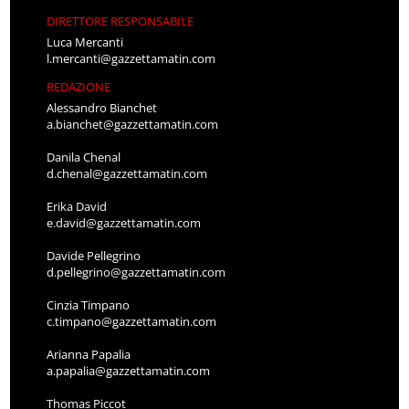
DIRETTORE RESPONSABILE
Luca Mercanti
l.mercanti@gazzettamatin.com
REDAZIONE
Alessandro Bianchet
a.bianchet@gazzettamatin.com
Danila Chenal
d.chenal@gazzettamatin.com
Erika David
e.david@gazzettamatin.com
Davide Pellegrino
d.pellegrino@gazzettamatin.com
Cinzia Timpano
c.timpano@gazzettamatin.com
Arianna Papalia
a.papalia@gazzettamatin.com
Thomas Piccot