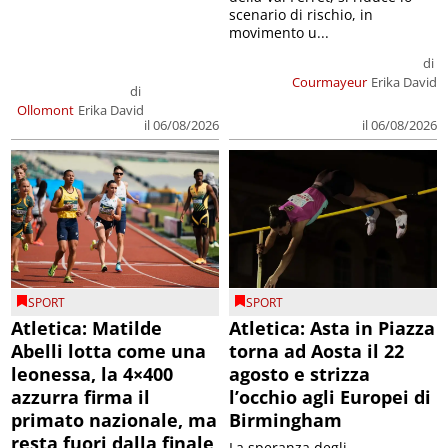
scenario di rischio, in
movimento u...
di
Courmayeur
Erika David
di
Ollomont
Erika David
il 06/08/2026
il 06/08/2026
SPORT
SPORT
Atletica: Matilde
Atletica: Asta in Piazza
Abelli lotta come una
torna ad Aosta il 22
leonessa, la 4×400
agosto e strizza
azzurra firma il
l’occhio agli Europei di
primato nazionale, ma
Birmingham
resta fuori dalla finale
La speranza degli