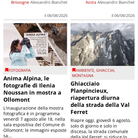
Brissogne
Alessandro Bianchet
Aosta
Alessandro Bianchet
il 06/08/2026
il 06/08/2026
FOTOGRAFIA
AMBIENTE
,
GHIACCIAI
,
MONTAGNA
Anima Alpina, le
Ghiacciaio
fotografie di Ilenia
Planpincieux,
Noussan in mostra a
riapertura diurna
Ollomont
della strada della Val
L'inaugurazione della mostra
Ferret
fotografica è in programma
venerdì 7 agosto alle 18, nella
Riapre oggi, giovedì 6 agosto,
sala espositiva del Comune di
solo di giorno e solo in
Ollomont; le immagini esposte
discesa, la strada comunale
sa...
della Val Ferret; si riduce lo