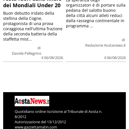
dei Mondiali Under 20
organizzatori è di portare sulla
pedana del salotto buono
Buon debutto iridato della
della città alcuni atleti reduci
stellina della Cogne,
dalla rassegna continentale in
protagonista di una prova
programma ...
coraggiosa nell'ultima frazione
della seconda batteria della
staffetta mist...
di
Redazione Aostanews.it
di
Davide Pellegrino
il 06/08/2026
il 06/08/2026
Quotidiano online Iscrizione al Tribunale di Aosta n.
8/2012
Autorizzazione del 13/12/2012
www.gazzettamatin.com