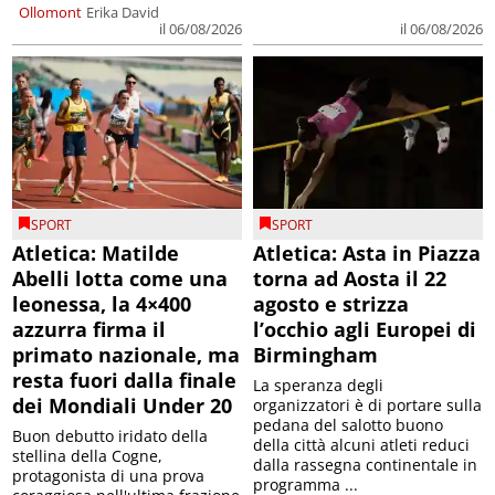
Ollomont
Erika David
il 06/08/2026
il 06/08/2026
SPORT
SPORT
Atletica: Matilde
Atletica: Asta in Piazza
Abelli lotta come una
torna ad Aosta il 22
leonessa, la 4×400
agosto e strizza
azzurra firma il
l’occhio agli Europei di
primato nazionale, ma
Birmingham
resta fuori dalla finale
La speranza degli
dei Mondiali Under 20
organizzatori è di portare sulla
pedana del salotto buono
Buon debutto iridato della
della città alcuni atleti reduci
stellina della Cogne,
dalla rassegna continentale in
protagonista di una prova
programma ...