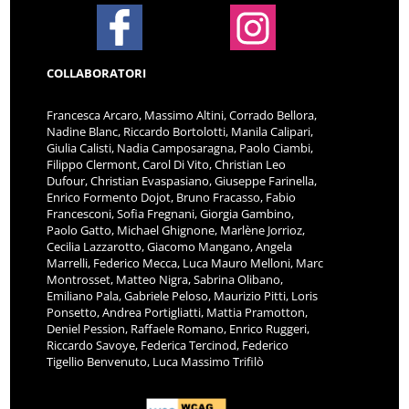
COLLABORATORI
Francesca Arcaro, Massimo Altini, Corrado Bellora,
Nadine Blanc, Riccardo Bortolotti, Manila Calipari,
Giulia Calisti, Nadia Camposaragna, Paolo Ciambi,
Filippo Clermont, Carol Di Vito, Christian Leo
Dufour, Christian Evaspasiano, Giuseppe Farinella,
Enrico Formento Dojot, Bruno Fracasso, Fabio
Francesconi, Sofia Fregnani, Giorgia Gambino,
Paolo Gatto, Michael Ghignone, Marlène Jorrioz,
Cecilia Lazzarotto, Giacomo Mangano, Angela
Marrelli, Federico Mecca, Luca Mauro Melloni, Marc
Montrosset, Matteo Nigra, Sabrina Olibano,
Emiliano Pala, Gabriele Peloso, Maurizio Pitti, Loris
Ponsetto, Andrea Portigliatti, Mattia Pramotton,
Deniel Pession, Raffaele Romano, Enrico Ruggeri,
Riccardo Savoye, Federica Tercinod, Federico
Tigellio Benvenuto, Luca Massimo Trifilò