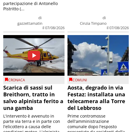
partecipazione di Antonello
Pistritto (...
di
di
gazzettamatin
Cinzia Timpano
il 07/08/2026
il 07/08/2026
CRONACA
COMUNI
Scarica di sassi sul
Aosta, degrado in via
Breithorn, tratto in
Festaz: installata una
salvo alpinista ferito a
telecamera alla Torre
una gamba
del Lebbroso
L'intervento è avvenuto in
Prime contromosse
parte via terra e in parte con
dell'amministrazione
l'elicottero a causa delle
comunale dopo l'esposto
condizioni meteo. L'alpinista
presentato da residenti della