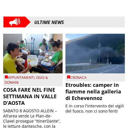
ULTIME NEWS
APPUNTAMENTI
,
OGGI &
CRONACA
DOMANI
Etroubles: camper in
COSA FARE NEL FINE
fiamme nella galleria
SETTIMANA IN VALLE
di Echevennoz
D’AOSTA
E in corso l'intervento dei vigili
SABATO 8 AGOSTO ALLEIN –
del fuoco, non ci sono feriti
All’area verde Le Plan-de-
Clavel prosegue “ItinerDante”,
le letture dantesche, con la