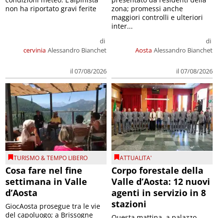
non ha riportato gravi ferite
zona; promessi anche
maggiori controlli e ulteriori
inter...
di
di
cervinia
Alessandro Bianchet
Aosta
Alessandro Bianchet
il 07/08/2026
il 07/08/2026
TURISMO & TEMPO LIBERO
ATTUALITA'
Cosa fare nel fine
Corpo forestale della
settimana in Valle
Valle d’Aosta: 12 nuovi
d’Aosta
agenti in servizio in 8
stazioni
GiocAosta prosegue tra le vie
del capoluogo; a Brissogne
Questa mattina, a palazzo