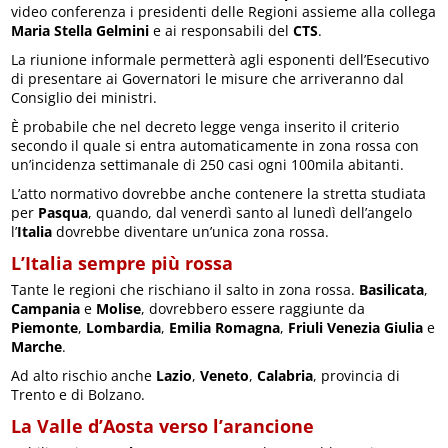
video conferenza i presidenti delle Regioni assieme alla collega
Maria Stella Gelmini
e ai responsabili del
CTS
.
La riunione informale permetterà agli esponenti dell’Esecutivo
di presentare ai Governatori le misure che arriveranno dal
Consiglio dei ministri.
È probabile che nel decreto legge venga inserito il criterio
secondo il quale si entra automaticamente in zona rossa con
un’incidenza settimanale di 250 casi ogni 100mila abitanti.
L’atto normativo dovrebbe anche contenere la stretta studiata
per
Pasqua
, quando, dal venerdì santo al lunedì dell’angelo
l’
Italia
dovrebbe diventare un’unica zona rossa.
L’Italia sempre più rossa
Tante le regioni che rischiano il salto in zona rossa.
Basilicata
,
Campania
e
Molise
, dovrebbero essere raggiunte da
Piemonte
,
Lombardia
,
Emilia Romagna
,
Friuli Venezia Giulia
e
Marche
.
Ad alto rischio anche
Lazio
,
Veneto
,
Calabria
, provincia di
Trento e di Bolzano.
La Valle d’Aosta verso l’arancione