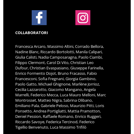
COLLABORATORI
Francesca Arcaro, Massimo Altini, Corrado Bellora,
Nadine Blanc, Riccardo Bortolotti, Manila Calipari,
Giulia Calisti, Nadia Camposaragna, Paolo Ciambi,
Filippo Clermont, Carol Di Vito, Christian Leo
Dufour, Christian Evaspasiano, Giuseppe Farinella,
Enrico Formento Dojot, Bruno Fracasso, Fabio
Francesconi, Sofia Fregnani, Giorgia Gambino,
Paolo Gatto, Michael Ghignone, Marlène Jorrioz,
Cecilia Lazzarotto, Giacomo Mangano, Angela
Marrelli, Federico Mecca, Luca Mauro Melloni, Marc
Montrosset, Matteo Nigra, Sabrina Olibano,
Emiliano Pala, Gabriele Peloso, Maurizio Pitti, Loris
Ponsetto, Andrea Portigliatti, Mattia Pramotton,
Deniel Pession, Raffaele Romano, Enrico Ruggeri,
Riccardo Savoye, Federica Tercinod, Federico
Tigellio Benvenuto, Luca Massimo Trifilò