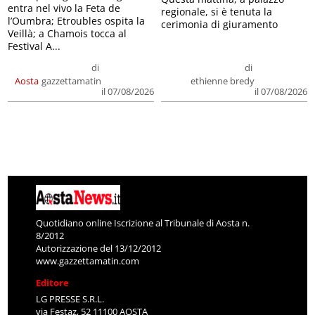
entra nel vivo la Feta de
regionale, si è tenuta la
l’Oumbra; Etroubles ospita la
cerimonia di giuramento
Veillà; a Chamois tocca al
Festival A...
di
di
Aosta
gazzettamatin
ethienne bredy
il 07/08/2026
il 07/08/2026
Quotidiano online Iscrizione al Tribunale di Aosta n.
8/2012
Autorizzazione del 13/12/2012
www.gazzettamatin.com
Editore
LG PRESSE S.R.L.
via Festaz, 52 11100 AOSTA