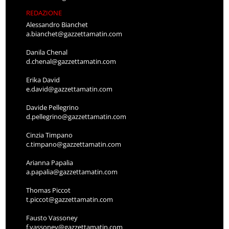
REDAZIONE
Alessandro Bianchet
a.bianchet@gazzettamatin.com
Danila Chenal
d.chenal@gazzettamatin.com
Erika David
e.david@gazzettamatin.com
Davide Pellegrino
d.pellegrino@gazzettamatin.com
Cinzia Timpano
c.timpano@gazzettamatin.com
Arianna Papalia
a.papalia@gazzettamatin.com
Thomas Piccot
t.piccot@gazzettamatin.com
Fausto Vassoney
f.vassoney@gazzettamatin.com