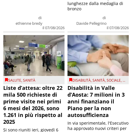
lunghezze dalla medaglia di
bronzo
di
di
ethienne bredy
Davide Pellegrino
il 07/08/2026
il 07/08/2026
SALUTE
,
SANITÀ
DISABILITÀ
,
SANITÀ
,
SOCIALE
, ...
Liste d’attesa: oltre 22
Disabilità in Valle
mila 500 richieste di
d’Aosta: 7 milioni in 3
prime visite nei primi
anni finanziano il
6 mesi del 2026, sono
Piano per la non
1.261 in più rispetto al
autosufficienza
2025
In via sperimentale, l'Esecutivo
ha approvato nuovi criteri per
Si sono riuniti ieri, giovedì 6