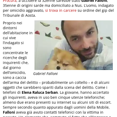
Procura
, a uccidere la 32enne sarebbe stato
Gabriel Falloni
,
35enne di origini sarde ma domiciliato a Nus. L’uomo, indagato
per omicidio aggravato,
si trova in carcere
su ordine del gip del
Tribunale di Aosta.
Proprio nei
dintorni
dell’abitazione in
cui vive
l’indagato si
sono
concentrate le
ricerche degli
inquirenti che,
dal giorno
dell’omicidio,
Gabriel Falloni
sono a caccia
dell’arma del delitto – probabilmente un coltello – e di alcuni
oggetti che sarebbero spariti dalla scena del delitto. Come i
telefoni di
Elena Raluca Serban
. La giovane, hanno accertato
gli inquirenti, aveva in uso ben cinque utenze telefoniche;
almeno due erano presenti su internet su alcuni siti di escort.
Sempre secondo quanto appurato dagli uomini della Mobile,
Falloni
aveva già avuto contatti telefonici con la vittima in