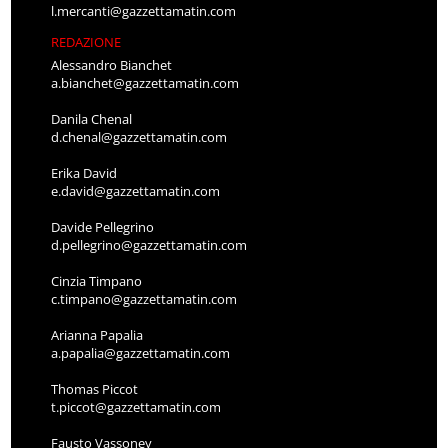
l.mercanti@gazzettamatin.com
REDAZIONE
Alessandro Bianchet
a.bianchet@gazzettamatin.com
Danila Chenal
d.chenal@gazzettamatin.com
Erika David
e.david@gazzettamatin.com
Davide Pellegrino
d.pellegrino@gazzettamatin.com
Cinzia Timpano
c.timpano@gazzettamatin.com
Arianna Papalia
a.papalia@gazzettamatin.com
Thomas Piccot
t.piccot@gazzettamatin.com
Fausto Vassoney