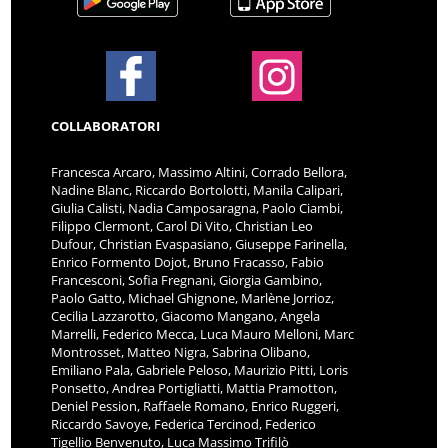
COLLABORATORI
Francesca Arcaro, Massimo Altini, Corrado Bellora,
Nadine Blanc, Riccardo Bortolotti, Manila Calipari,
Giulia Calisti, Nadia Camposaragna, Paolo Ciambi,
Filippo Clermont, Carol Di Vito, Christian Leo
Dufour, Christian Evaspasiano, Giuseppe Farinella,
Enrico Formento Dojot, Bruno Fracasso, Fabio
Francesconi, Sofia Fregnani, Giorgia Gambino,
Paolo Gatto, Michael Ghignone, Marlène Jorrioz,
Cecilia Lazzarotto, Giacomo Mangano, Angela
Marrelli, Federico Mecca, Luca Mauro Melloni, Marc
Montrosset, Matteo Nigra, Sabrina Olibano,
Emiliano Pala, Gabriele Peloso, Maurizio Pitti, Loris
Ponsetto, Andrea Portigliatti, Mattia Pramotton,
Deniel Pession, Raffaele Romano, Enrico Ruggeri,
Riccardo Savoye, Federica Tercinod, Federico
Tigellio Benvenuto, Luca Massimo Trifilò