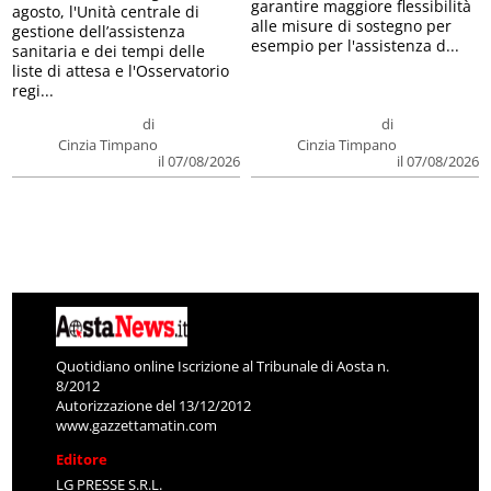
garantire maggiore flessibilità
agosto, l'Unità centrale di
alle misure di sostegno per
gestione dell’assistenza
esempio per l'assistenza d...
sanitaria e dei tempi delle
liste di attesa e l'Osservatorio
regi...
di
di
Cinzia Timpano
Cinzia Timpano
il 07/08/2026
il 07/08/2026
Quotidiano online Iscrizione al Tribunale di Aosta n.
8/2012
Autorizzazione del 13/12/2012
www.gazzettamatin.com
Editore
LG PRESSE S.R.L.