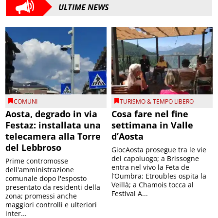
ULTIME NEWS
COMUNI
TURISMO & TEMPO LIBERO
Aosta, degrado in via
Cosa fare nel fine
Festaz: installata una
settimana in Valle
telecamera alla Torre
d’Aosta
del Lebbroso
GiocAosta prosegue tra le vie
del capoluogo; a Brissogne
Prime contromosse
entra nel vivo la Feta de
dell'amministrazione
l’Oumbra; Etroubles ospita la
comunale dopo l'esposto
Veillà; a Chamois tocca al
presentato da residenti della
Festival A...
zona; promessi anche
maggiori controlli e ulteriori
inter...