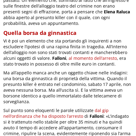
passato. Un elemento che, sommato al fatto che all’ingresso e
sulle finestre dell’alloggio teatro del crimine non erano
presenti segni di effrazione, porta a pensare che
Elena Raluca
abbia aperto al presunto killer con il quale, con ogni
probabilità, aveva un appuntamento.
Quella borsa da ginnastica
Vi è poi un elemento che sta portando gli inquirenti a non
escludere l’ipotesi di una rapina finita in tragedia. All’interno
dell’alloggio non sono stati trovati contanti e mancherebbero
alcuni oggetti di valore.
Falloni
,
al momento dell’arresto
, era
stato trovato in possesso di oltre mille euro in contanti.
Ma all’appello manca anche un oggetto chiave nelle indagini:
una borsa da ginnastica di proprietà della vittima. Quando il
presunto killer è entrato nel condominio, sabato 17 aprile, non
aveva nessuna borsa. Ma all’uscita sì. E la vittima aveva un
borsone identico a quello immortalato dalle telecamere di
sorveglianza.
Sul punto sono eloquenti le parole utilizzate
dal gip
nell’ordinanza che ha disposto l’arresto
di
Falloni
: «L’indagato
si è trattenuto nello stabile per oltre 35 minuti e ha quindi
avuto il tempo di accedere all’appartamento, consumare il
crimine, ripulire la scena, evidentemente riponendo sia l’arma