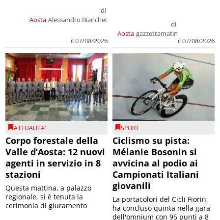
di
Aosta
Alessandro Bianchet
di
Aosta
gazzettamatin
il 07/08/2026
il 07/08/2026
ATTUALITA'
SPORT
Corpo forestale della
Ciclismo su pista:
Valle d’Aosta: 12 nuovi
Mélanie Bosonin si
agenti in servizio in 8
avvicina al podio ai
stazioni
Campionati Italiani
giovanili
Questa mattina, a palazzo
regionale, si è tenuta la
La portacolori del Cicli Fiorin
cerimonia di giuramento
ha concluso quinta nella gara
dell'omnium con 95 punti a 8