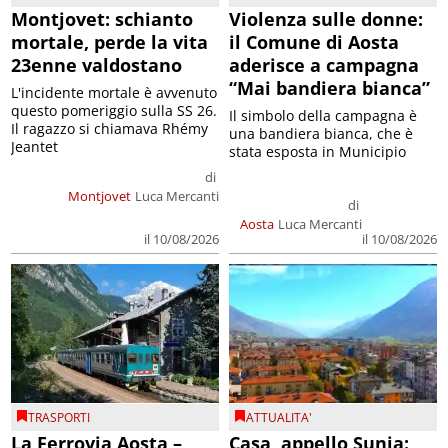
Montjovet: schianto
Violenza sulle donne:
mortale, perde la vita
il Comune di Aosta
23enne valdostano
aderisce a campagna
“Mai bandiera bianca”
L'incidente mortale è avvenuto
questo pomeriggio sulla SS 26.
Il simbolo della campagna è
Il ragazzo si chiamava Rhémy
una bandiera bianca, che è
Jeantet
stata esposta in Municipio
di
Montjovet
Luca Mercanti
di
Aosta
Luca Mercanti
il 10/08/2026
il 10/08/2026
TRASPORTI
ATTUALITA'
La Ferrovia Aosta –
Casa, appello Sunia: