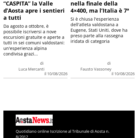
“CASPITA” la Valle
nella finale della
d’Aosta apre i sentieri
4×400, ma l’Italia è 7ª
a tutti
Si è chiusa l'esperienza
dell'atleta valdostana a
Da agosto a ottobre, è
Eugene, Stati Uniti, dove ha
possibile iscriversi a nove
preso parte alla rassegna
escursioni gratuite e aperte a
iridata di categoria
tutti in sei comuni valdostani:
un'esperienza alpina
condivisa grazi...
di
di
Luca Mercanti
Fausto Vassoney
il 10/08/2026
il 10/08/2026
Quotidiano online Iscrizione al Tribunale di Aosta n.
8/2012