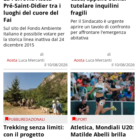
Pré-Saint-Didier tra i
tutelare inquilini
luoghi del cuore del
fragili
Fai
Per il Sindacato è urgente
aprire un tavolo di confronto
Sul sito del Fondo Ambiente
per affrontare l'emergenza
Italiano è possibile votare per
abitativa
la storica linea inattiva dal 24
dicembre 2015
di
di
Aosta
Luca Mercanti
Aosta
Luca Mercanti
il 10/08/2026
il 10/08/2026
PUBBLIREDAZIONALI
SPORT
Trekking senza limiti:
Atletica, Mondiali U20:
con il progetto
Matilde Abelli brilla