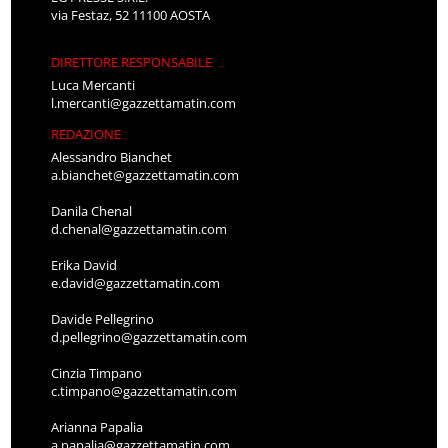
via Festaz, 52 11100 AOSTA
DIRETTORE RESPONSABILE
Luca Mercanti
l.mercanti@gazzettamatin.com
REDAZIONE
Alessandro Bianchet
a.bianchet@gazzettamatin.com
Danila Chenal
d.chenal@gazzettamatin.com
Erika David
e.david@gazzettamatin.com
Davide Pellegrino
d.pellegrino@gazzettamatin.com
Cinzia Timpano
c.timpano@gazzettamatin.com
Arianna Papalia
a.papalia@gazzettamatin.com