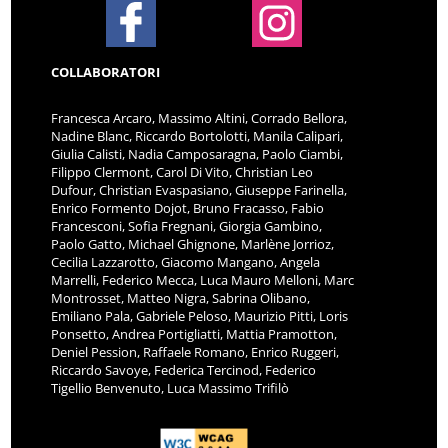
COLLABORATORI
Francesca Arcaro, Massimo Altini, Corrado Bellora,
Nadine Blanc, Riccardo Bortolotti, Manila Calipari,
Giulia Calisti, Nadia Camposaragna, Paolo Ciambi,
Filippo Clermont, Carol Di Vito, Christian Leo
Dufour, Christian Evaspasiano, Giuseppe Farinella,
Enrico Formento Dojot, Bruno Fracasso, Fabio
Francesconi, Sofia Fregnani, Giorgia Gambino,
Paolo Gatto, Michael Ghignone, Marlène Jorrioz,
Cecilia Lazzarotto, Giacomo Mangano, Angela
Marrelli, Federico Mecca, Luca Mauro Melloni, Marc
Montrosset, Matteo Nigra, Sabrina Olibano,
Emiliano Pala, Gabriele Peloso, Maurizio Pitti, Loris
Ponsetto, Andrea Portigliatti, Mattia Pramotton,
Deniel Pession, Raffaele Romano, Enrico Ruggeri,
Riccardo Savoye, Federica Tercinod, Federico
Tigellio Benvenuto, Luca Massimo Trifilò