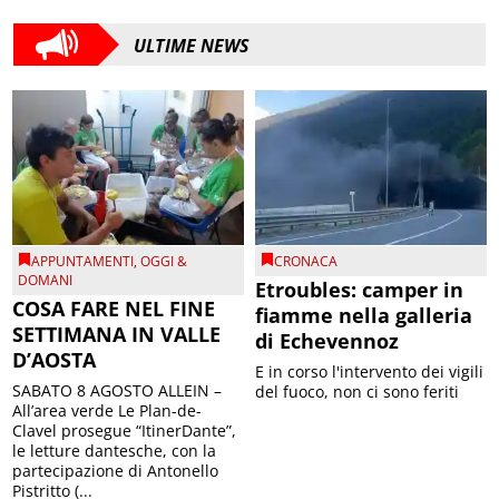
ULTIME NEWS
APPUNTAMENTI
,
OGGI &
CRONACA
DOMANI
Etroubles: camper in
COSA FARE NEL FINE
fiamme nella galleria
SETTIMANA IN VALLE
di Echevennoz
D’AOSTA
E in corso l'intervento dei vigili
SABATO 8 AGOSTO ALLEIN –
del fuoco, non ci sono feriti
All’area verde Le Plan-de-
Clavel prosegue “ItinerDante”,
le letture dantesche, con la
partecipazione di Antonello
Pistritto (...