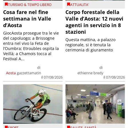
TURISMO & TEMPO LIBERO
ATTUALITA'
Cosa fare nel fine
Corpo forestale della
settimana in Valle
Valle d’Aosta: 12 nuovi
d’Aosta
agenti in servizio in 8
stazioni
GiocAosta prosegue tra le vie
del capoluogo; a Brissogne
Questa mattina, a palazzo
entra nel vivo la Feta de
regionale, si è tenuta la
l’Oumbra; Etroubles ospita la
cerimonia di giuramento
Veillà; a Chamois tocca al
Festival A...
di
di
Aosta
gazzettamatin
ethienne bredy
il 07/08/2026
il 07/08/2026
SPORT
SALUTE
,
SANITÀ