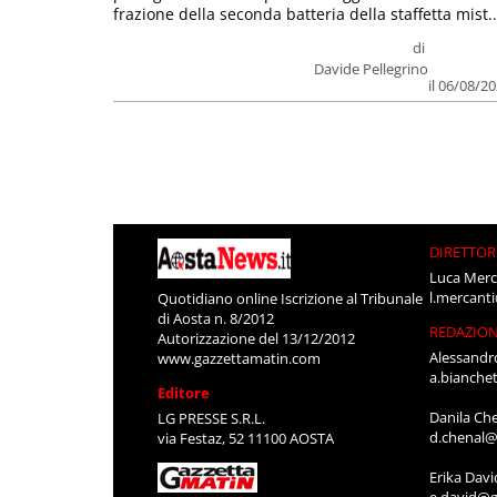
frazione della seconda batteria della staffetta mist..
di
Davide Pellegrino
il 06/08/2
DIRETTOR
Luca Merc
l.mercant
Quotidiano online Iscrizione al Tribunale
di Aosta n. 8/2012
REDAZIO
Autorizzazione del 13/12/2012
Alessandr
www.gazzettamatin.com
a.bianche
Editore
Danila Ch
LG PRESSE S.R.L.
d.chenal@
via Festaz, 52 11100 AOSTA
Erika Davi