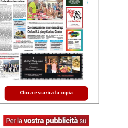
Clicca e scarica la copia