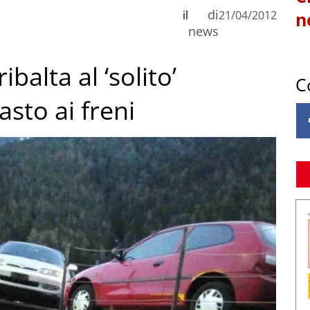
di
il
21/04/2012
n
news
ibalta al ‘solito’
C
sto ai freni