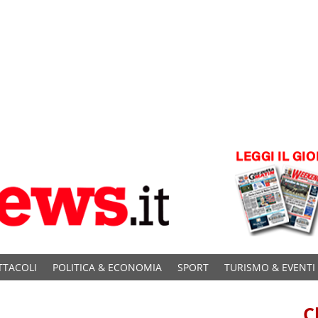
TTACOLI
POLITICA & ECONOMIA
SPORT
TURISMO & EVENTI
C