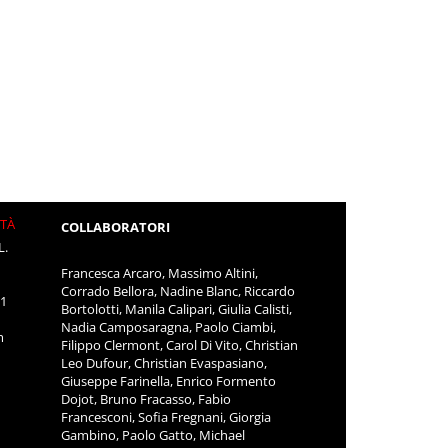
ITÀ
COLLABORATORI
L.
Francesca Arcaro, Massimo Altini,
Corrado Bellora, Nadine Blanc, Riccardo
11
Bortolotti, Manila Calipari, Giulia Calisti,
Nadia Camposaragna, Paolo Ciambi,
m
Filippo Clermont, Carol Di Vito, Christian
Leo Dufour, Christian Evaspasiano,
Giuseppe Farinella, Enrico Formento
Dojot, Bruno Fracasso, Fabio
Francesconi, Sofia Fregnani, Giorgia
Gambino, Paolo Gatto, Michael