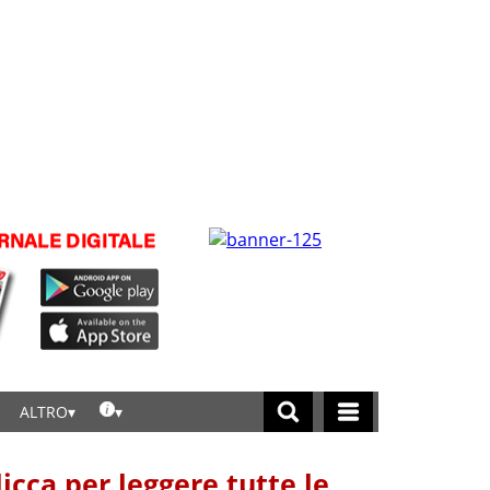
ALTRO
licca per leggere tutte le