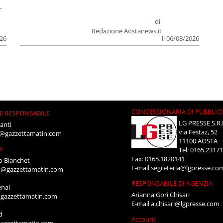
.
di
Redazione Aostanews.it
026
il 06/08/2026
CONCESSIONARIA DI PUBBLIC
E RESPONSABILE
LG PRESSE S.R.
anti
via Festaz, 52
i@gazzettamatin.com
11100 AOSTA
NE
Tel: 0165.2317
Fax: 0165.1820141
o Bianchet
E-mail
segreteria@lgpresse.co
t@gazzettamatin.com
RESPONSABILE DI AGENZIA
enal
Arianna Gori Chisari
gazzettamatin.com
E-mail
a.chisari@lgpresse.com
d
Account