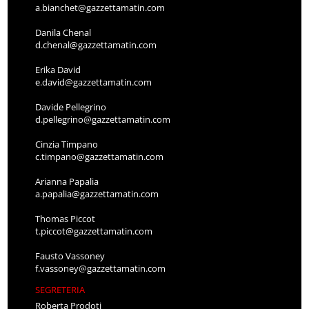
a.bianchet@gazzettamatin.com
Danila Chenal
d.chenal@gazzettamatin.com
Erika David
e.david@gazzettamatin.com
Davide Pellegrino
d.pellegrino@gazzettamatin.com
Cinzia Timpano
c.timpano@gazzettamatin.com
Arianna Papalia
a.papalia@gazzettamatin.com
Thomas Piccot
t.piccot@gazzettamatin.com
Fausto Vassoney
f.vassoney@gazzettamatin.com
SEGRETERIA
Roberta Prodoti