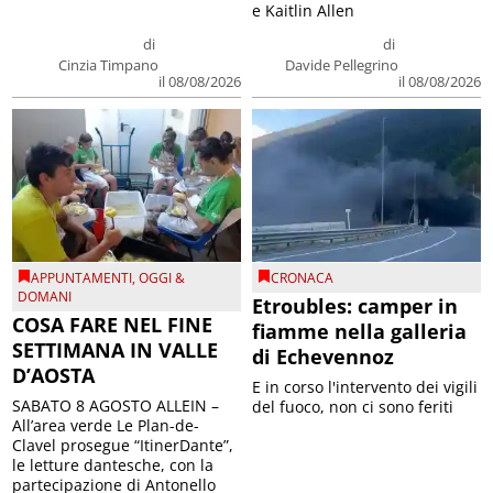
e Kaitlin Allen
di
di
Cinzia Timpano
Davide Pellegrino
il 08/08/2026
il 08/08/2026
APPUNTAMENTI
,
OGGI &
CRONACA
DOMANI
Etroubles: camper in
COSA FARE NEL FINE
fiamme nella galleria
SETTIMANA IN VALLE
di Echevennoz
D’AOSTA
E in corso l'intervento dei vigili
SABATO 8 AGOSTO ALLEIN –
del fuoco, non ci sono feriti
All’area verde Le Plan-de-
Clavel prosegue “ItinerDante”,
le letture dantesche, con la
partecipazione di Antonello