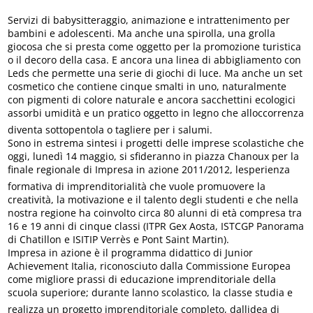
Servizi di babysitteraggio, animazione e intrattenimento per
bambini e adolescenti. Ma anche una spirolla, una grolla
giocosa che si presta come oggetto per la promozione turistica
o il decoro della casa. E ancora una linea di abbigliamento con
Leds che permette una serie di giochi di luce. Ma anche un set
cosmetico che contiene cinque smalti in uno, naturalmente
con pigmenti di colore naturale e ancora sacchettini ecologici
assorbi umidità e un pratico oggetto in legno che alloccorrenza
diventa sottopentola o tagliere per i salumi.
Sono in estrema sintesi i progetti delle imprese scolastiche che
oggi, lunedì 14 maggio, si sfideranno in piazza Chanoux per la
finale regionale di Impresa in azione 2011/2012, lesperienza
formativa di imprenditorialità che vuole promuovere la
creatività, la motivazione e il talento degli studenti e che nella
nostra regione ha coinvolto circa 80 alunni di età compresa tra
16 e 19 anni di cinque classi (ITPR Gex Aosta, ISTCGP Panorama
di Chatillon e ISITIP Verrès e Pont Saint Martin).
Impresa in azione è il programma didattico di Junior
Achievement Italia, riconosciuto dalla Commissione Europea
come migliore prassi di educazione imprenditoriale della
scuola superiore; durante lanno scolastico, la classe studia e
realizza un progetto imprenditoriale completo, dallidea di