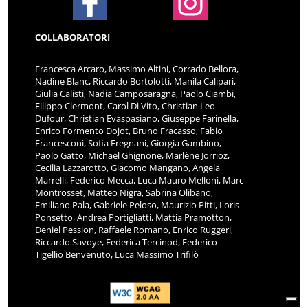
COLLABORATORI
Francesca Arcaro, Massimo Altini, Corrado Bellora,
Nadine Blanc, Riccardo Bortolotti, Manila Calipari,
Giulia Calisti, Nadia Camposaragna, Paolo Ciambi,
Filippo Clermont, Carol Di Vito, Christian Leo
Dufour, Christian Evaspasiano, Giuseppe Farinella,
Enrico Formento Dojot, Bruno Fracasso, Fabio
Francesconi, Sofia Fregnani, Giorgia Gambino,
Paolo Gatto, Michael Ghignone, Marlène Jorrioz,
Cecilia Lazzarotto, Giacomo Mangano, Angela
Marrelli, Federico Mecca, Luca Mauro Melloni, Marc
Montrosset, Matteo Nigra, Sabrina Olibano,
Emiliano Pala, Gabriele Peloso, Maurizio Pitti, Loris
Ponsetto, Andrea Portigliatti, Mattia Pramotton,
Deniel Pession, Raffaele Romano, Enrico Ruggeri,
Riccardo Savoye, Federica Tercinod, Federico
Tigellio Benvenuto, Luca Massimo Trifilò