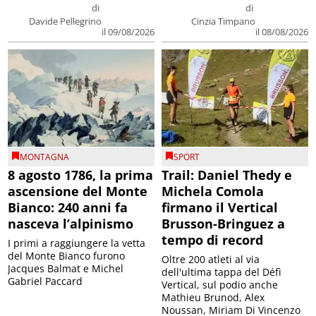
di
di
Davide Pellegrino
Cinzia Timpano
il 09/08/2026
il 08/08/2026
MONTAGNA
SPORT
8 agosto 1786, la prima
Trail: Daniel Thedy e
ascensione del Monte
Michela Comola
Bianco: 240 anni fa
firmano il Vertical
nasceva l’alpinismo
Brusson-Bringuez a
tempo di record
I primi a raggiungere la vetta
del Monte Bianco furono
Oltre 200 atleti al via
Jacques Balmat e Michel
dell'ultima tappa del Défì
Gabriel Paccard
Vertical, sul podio anche
Mathieu Brunod, Alex
Noussan, Miriam Di Vincenzo