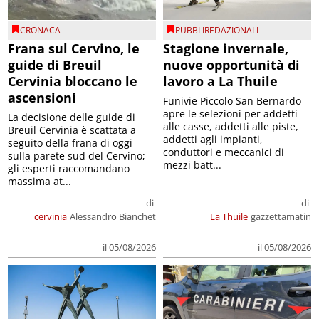
CRONACA
PUBBLIREDAZIONALI
Frana sul Cervino, le
Stagione invernale,
guide di Breuil
nuove opportunità di
Cervinia bloccano le
lavoro a La Thuile
ascensioni
Funivie Piccolo San Bernardo
apre le selezioni per addetti
La decisione delle guide di
alle casse, addetti alle piste,
Breuil Cervinia è scattata a
addetti agli impianti,
seguito della frana di oggi
conduttori e meccanici di
sulla parete sud del Cervino;
mezzi batt...
gli esperti raccomandano
massima at...
di
di
cervinia
Alessandro Bianchet
La Thuile
gazzettamatin
il 05/08/2026
il 05/08/2026