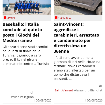
SPORT
CRONACA
Baseball5: l’Italia
Saint-Vincent:
conclude al quinto
aggredisce i
posto i Giochi del
carabinieri, arrestato
Mediterraneo
e condannato per
direttissima un
Gli azzurri sono stati sconfitti
36enne
nei quarti di finale dalla
Turchia, pagando a caro
I fatti sono avvenuti nella
prezzo il ko nel girone
giornata di ieri nella cittadina
eliminatorio contro la Tunisia
termale, dove i carabinieri
erano stati allertati per un
uomo che disturbava i
passanti. ...
di
Saint-Vincent
Alessandro Bianchet
di
Davide Pellegrino
il 05/08/2026
il 05/08/2026