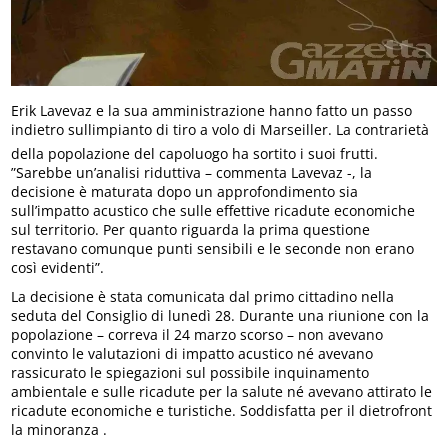
Erik Lavevaz e la sua amministrazione hanno fatto un passo
indietro sullimpianto di tiro a volo di Marseiller. La contrarietà
della popolazione del capoluogo ha sortito i suoi frutti.
”Sarebbe un’analisi riduttiva – commenta Lavevaz -, la
decisione è maturata dopo un approfondimento sia
sull’impatto acustico che sulle effettive ricadute economiche
sul territorio. Per quanto riguarda la prima questione
restavano comunque punti sensibili e le seconde non erano
così evidenti”.
La decisione è stata comunicata dal primo cittadino nella
seduta del Consiglio di lunedì 28. Durante una riunione con la
popolazione – correva il 24 marzo scorso – non avevano
convinto le valutazioni di impatto acustico né avevano
rassicurato le spiegazioni sul possibile inquinamento
ambientale e sulle ricadute per la salute né avevano attirato le
ricadute economiche e turistiche. Soddisfatta per il dietrofront
la minoranza .