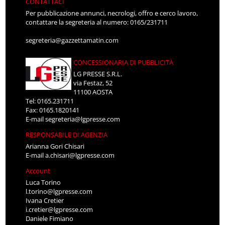
CONTATTACI
Per pubblicazione annunci, necrologi, offro e cerco lavoro,
contattare la segreteria al numero: 0165/231711
segreteria@gazzettamatin.com
CONCESSIONARIA DI PUBBLICITÀ
LG PRESSE S.R.L.
via Festaz, 52
11100 AOSTA
Tel: 0165.231711
Fax: 0165.1820141
E-mail
segreteria@lgpresse.com
RESPONSABILE DI AGENZIA
Arianna Gori Chisari
E-mail
a.chisari@lgpresse.com
Account
Luca Torino
l.torino@lgpresse.com
Ivana Cretier
i.cretier@lgpresse.com
Daniele Fimiano