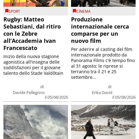
SPORT
CINEMA
Rugby: Matteo
Produzione
Sebastiani, dal ritiro
internazionale cerca
con le Zebre
comparse per un
all’Accademia Ivan
nuovo film
Francescato
Per aderire al casting del film
internazionale prodotto da
Inizio della nuova stagione
Panorama Films c'è tempo fino
agonistica all'insegna delle
al 31 agosto; le riprese si
soddisfazioni per il giovane
terranno tra il 21 e 25
talento dello Stade Valdôtain
settembre...
di
di
Davide Pellegrino
Erika David
il 05/08/2026
il 05/08/2026