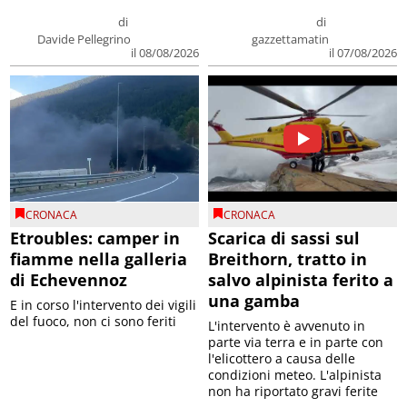
di
di
Davide Pellegrino
gazzettamatin
il 08/08/2026
il 07/08/2026
CRONACA
CRONACA
Etroubles: camper in
Scarica di sassi sul
fiamme nella galleria
Breithorn, tratto in
di Echevennoz
salvo alpinista ferito a
una gamba
E in corso l'intervento dei vigili
del fuoco, non ci sono feriti
L'intervento è avvenuto in
parte via terra e in parte con
l'elicottero a causa delle
condizioni meteo. L'alpinista
non ha riportato gravi ferite