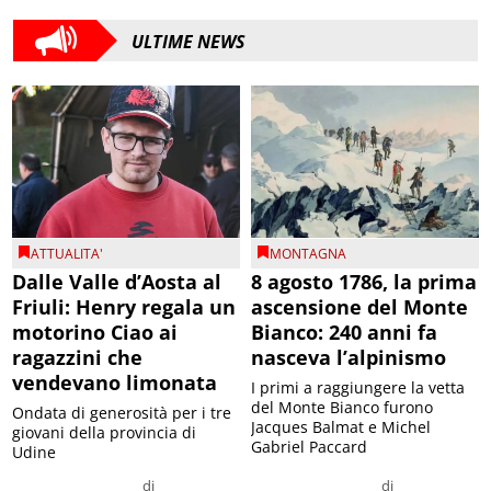
ULTIME NEWS
ATTUALITA'
MONTAGNA
Dalle Valle d’Aosta al
8 agosto 1786, la prima
Friuli: Henry regala un
ascensione del Monte
motorino Ciao ai
Bianco: 240 anni fa
ragazzini che
nasceva l’alpinismo
vendevano limonata
I primi a raggiungere la vetta
del Monte Bianco furono
Ondata di generosità per i tre
Jacques Balmat e Michel
giovani della provincia di
Gabriel Paccard
Udine
di
di