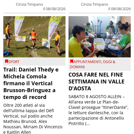
Cinzia Timpano
Cinzia Timpano
il 08/08/2026
il 08/08/2026
SPORT
APPUNTAMENTI
,
OGGI &
DOMANI
Trail: Daniel Thedy e
COSA FARE NEL FINE
Michela Comola
SETTIMANA IN VALLE
firmano il Vertical
D’AOSTA
Brusson-Bringuez a
tempo di record
SABATO 8 AGOSTO ALLEIN –
All’area verde Le Plan-de-
Oltre 200 atleti al via
Clavel prosegue “ItinerDante”,
dell'ultima tappa del Défì
le letture dantesche, con la
Vertical, sul podio anche
partecipazione di Antonello
Mathieu Brunod, Alex
Pistritto (...
Noussan, Miriam Di Vincenzo
e Kaitlin Allen