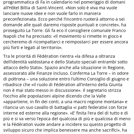
programmatica di Fa in calendario nel pomeriggio di domani
all’Hôtel Billia di Saint-Vincent. «Non solo è viva ma vuole
lanciare nuove idee e non vuole farlo in maniera
preconfezionata. Ecco perché l’incontro ruoterà attorno a sei
domande alle quali daremo risposte puntuali e concrete», ha
proseguito La Torre. Gli fa eco il consigliere comunale Franco
Napoli che ha precisato: «Il movimento si rimette in gioco e
cercheremo di ricompattarci e reimpostarci per essere ancora
più forti e legati al territorio».
Tra le priorità di Fédération rientra «la difesa a oltranza
dell’identità valdostana e dello Statuto speciali entrambi sotto
attacco dello Stato». Spazio anche alla situazione in Regione,
assessorato alle Finanze incluso. Conferma La Torre – in odore
di poltrona – una soluzione entro l’ultimo Consiglio di giugno e
ribadisce che «il ruolo di Fédération all’interno della Giunta
non è mai stato messo in discussione». Il segretario strizza
l’occhio alle popolazioni alpine dicendo che la Valle
«appartiene, in fin dei conti, a una macro regione montana» e
rilancia un suo cavallo di battaglia «i patti federativi con forze
interne ed esterne alla regione». «E’ finita l’era del di tutto e di
più e si va verso l’epoca del qualcosa di più e qualcosa di meno
e la Fédération vuole andare a incidere su questo progetto di
sviluppo sicuro che implica benessere ma anche sacrifici», ha