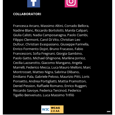
COLLABORATORI
Francesca Arcaro, Massimo Altini, Corrado Bellora,
Nadine Blanc, Riccardo Bortolotti, Manila Calipari,
Giulia Calisti, Nadia Camposaragna, Paolo Ciambi,
Filippo Clermont, Carol Di Vito, Christian Leo
Dufour, Christian Evaspasiano, Giuseppe Farinella,
Enrico Formento Dojot, Bruno Fracasso, Fabio
Francesconi, Sofia Fregnani, Giorgia Gambino,
Paolo Gatto, Michael Ghignone, Marlène Jorrioz,
Cecilia Lazzarotto, Giacomo Mangano, Angela
Marrelli, Federico Mecca, Luca Mauro Melloni, Marc
Montrosset, Matteo Nigra, Sabrina Olibano,
Emiliano Pala, Gabriele Peloso, Maurizio Pitti, Loris
Ponsetto, Andrea Portigliatti, Mattia Pramotton,
Deniel Pession, Raffaele Romano, Enrico Ruggeri,
Riccardo Savoye, Federica Tercinod, Federico
Tigellio Benvenuto, Luca Massimo Trifilò