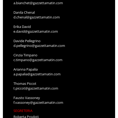
a.bianchet@gazzettamatin.com
Danila Chenal
d.chenal@gazzettamatin.com
Erika David
e.david@gazzettamatin.com
Davide Pellegrino
d.pellegrino@gazzettamatin.com
Cinzia Timpano
c.timpano@gazzettamatin.com
Arianna Papalia
a.papalia@gazzettamatin.com
Thomas Piccot
t.piccot@gazzettamatin.com
Fausto Vassoney
f.vassoney@gazzettamatin.com
SEGRETERIA
Roberta Prodoti