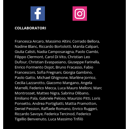
COLLABORATORI
Francesca Arcaro, Massimo Altini, Corrado Bellora,
Nadine Blanc, Riccardo Bortolotti, Manila Calipari,
Giulia Calisti, Nadia Camposaragna, Paolo Ciambi,
Filippo Clermont, Carol Di Vito, Christian Leo
Dufour, Christian Evaspasiano, Giuseppe Farinella,
Enrico Formento Dojot, Bruno Fracasso, Fabio
Francesconi, Sofia Fregnani, Giorgia Gambino,
Paolo Gatto, Michael Ghignone, Marlène Jorrioz,
Cecilia Lazzarotto, Giacomo Mangano, Angela
Marrelli, Federico Mecca, Luca Mauro Melloni, Marc
Montrosset, Matteo Nigra, Sabrina Olibano,
Emiliano Pala, Gabriele Peloso, Maurizio Pitti, Loris
Ponsetto, Andrea Portigliatti, Mattia Pramotton,
Deniel Pession, Raffaele Romano, Enrico Ruggeri,
Riccardo Savoye, Federica Tercinod, Federico
Tigellio Benvenuto, Luca Massimo Trifilò