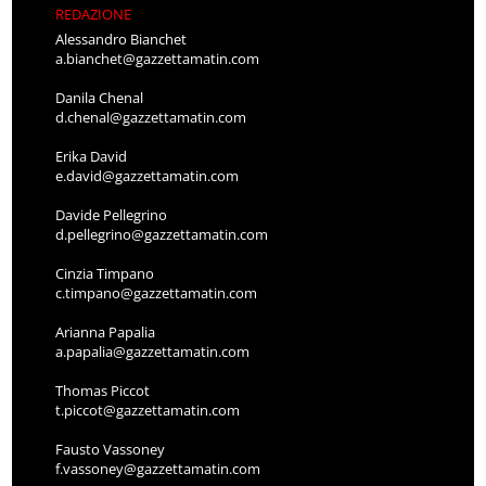
REDAZIONE
Alessandro Bianchet
a.bianchet@gazzettamatin.com
Danila Chenal
d.chenal@gazzettamatin.com
Erika David
e.david@gazzettamatin.com
Davide Pellegrino
d.pellegrino@gazzettamatin.com
Cinzia Timpano
c.timpano@gazzettamatin.com
Arianna Papalia
a.papalia@gazzettamatin.com
Thomas Piccot
t.piccot@gazzettamatin.com
Fausto Vassoney
f.vassoney@gazzettamatin.com