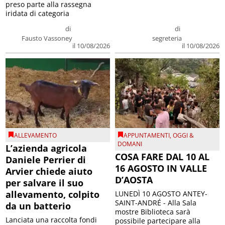
preso parte alla rassegna
iridata di categoria
di
di
Fausto Vassoney
segreteria
il 10/08/2026
il 10/08/2026
ALLEVAMENTO
APPUNTAMENTI
,
OGGI &
DOMANI
L’azienda agricola
COSA FARE DAL 10 AL
Daniele Perrier di
16 AGOSTO IN VALLE
Arvier chiede aiuto
D’AOSTA
per salvare il suo
allevamento, colpito
LUNEDÌ 10 AGOSTO ANTEY-
SAINT-ANDRÉ - Alla Sala
da un batterio
mostre Biblioteca sarà
Lanciata una raccolta fondi
possibile partecipare alla