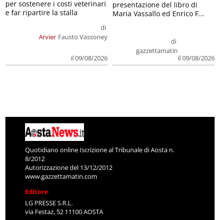
per sostenere i costi veterinari
presentazione del libro di
e far ripartire la stalla
Maria Vassallo ed Enrico F...
di
Arvier
Fausto Vassoney
di
gazzettamatin
il 09/08/2026
il 09/08/2026
Quotidiano online Iscrizione al Tribunale di Aosta n.
8/2012
Autorizzazione del 13/12/2012
www.gazzettamatin.com
Editore
LG PRESSE S.R.L.
via Festaz, 52 11100 AOSTA