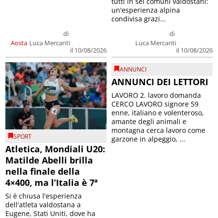
tutti in sei comuni valdostani:
un'esperienza alpina
condivisa grazi...
di
di
Aosta
Luca Mercanti
Luca Mercanti
il 10/08/2026
il 10/08/2026
ANNUNCI
ANNUNCI DEI LETTORI
LAVORO 2. lavoro domanda
CERCO LAVORO signore 59
enne, italiano e volenteroso,
amante degli animali e
montagna cerca lavoro come
SPORT
garzone in alpeggio, ...
Atletica, Mondiali U20:
Matilde Abelli brilla
nella finale della
4×400, ma l’Italia è 7ª
Si è chiusa l'esperienza
dell'atleta valdostana a
Eugene, Stati Uniti, dove ha