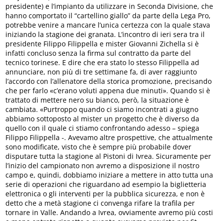
presidente) e l’impianto da utilizzare in Seconda Divisione, che
hanno comportato il “cartellino giallo” da parte della Lega Pro,
potrebbe venire a mancare l’unica certezza con la quale stava
iniziando la stagione dei granata. L’incontro di ieri sera tra il
presidente Filippo Filippella e mister Giovanni Zichella si è
infatti concluso senza la firma sul contratto da parte del
tecnico torinese. E dire che era stato lo stesso Filippella ad
annunciare, non più di tre settimane fa, di aver raggiunto
l’accordo con l’allenatore della storica promozione, precisando
che per farlo «c’erano voluti appena due minuti». Quando si è
trattato di mettere nero su bianco, però, la situazione è
cambiata. «Purtroppo quando ci siamo incontrati a giugno
abbiamo sottoposto al mister un progetto che è diverso da
quello con il quale ci stiamo confrontando adesso – spiega
Filippo Filippella -. Avevamo altre prospettive, che attualmente
sono modificate, visto che è sempre più probabile dover
disputare tutta la stagione al Pistoni di Ivrea. Sicuramente per
l’inizio del campionato non avremo a disposizione il nostro
campo e, quindi, dobbiamo iniziare a mettere in atto tutta una
serie di operazioni che riguardano ad esempio la biglietteria
elettronica o gli interventi per la pubblica sicurezza, e non è
detto che a metà stagione ci convenga rifare la trafila per
tornare in Valle. Andando a Ivrea, ovviamente avremo più costi