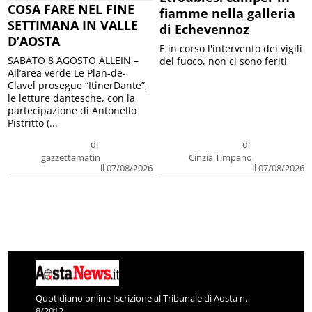
COSA FARE NEL FINE
fiamme nella galleria
SETTIMANA IN VALLE
di Echevennoz
D’AOSTA
E in corso l'intervento dei vigili
SABATO 8 AGOSTO ALLEIN –
del fuoco, non ci sono feriti
All’area verde Le Plan-de-
Clavel prosegue “ItinerDante”,
le letture dantesche, con la
partecipazione di Antonello
Pistritto (...
di
di
gazzettamatin
Cinzia Timpano
il 07/08/2026
il 07/08/2026
Quotidiano online Iscrizione al Tribunale di Aosta n.
8/2012