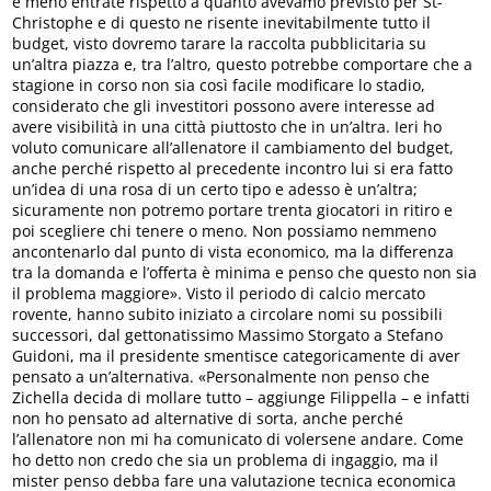
e meno entrate rispetto a quanto avevamo previsto per St-
Christophe e di questo ne risente inevitabilmente tutto il
budget, visto dovremo tarare la raccolta pubblicitaria su
un’altra piazza e, tra l’altro, questo potrebbe comportare che a
stagione in corso non sia così facile modificare lo stadio,
considerato che gli investitori possono avere interesse ad
avere visibilità in una città piuttosto che in un’altra. Ieri ho
voluto comunicare all’allenatore il cambiamento del budget,
anche perché rispetto al precedente incontro lui si era fatto
un’idea di una rosa di un certo tipo e adesso è un’altra;
sicuramente non potremo portare trenta giocatori in ritiro e
poi scegliere chi tenere o meno. Non possiamo nemmeno
ancontenarlo dal punto di vista economico, ma la differenza
tra la domanda e l’offerta è minima e penso che questo non sia
il problema maggiore». Visto il periodo di calcio mercato
rovente, hanno subito iniziato a circolare nomi su possibili
successori, dal gettonatissimo Massimo Storgato a Stefano
Guidoni, ma il presidente smentisce categoricamente di aver
pensato a un’alternativa. «Personalmente non penso che
Zichella decida di mollare tutto – aggiunge Filippella – e infatti
non ho pensato ad alternative di sorta, anche perché
l’allenatore non mi ha comunicato di volersene andare. Come
ho detto non credo che sia un problema di ingaggio, ma il
mister penso debba fare una valutazione tecnica economica