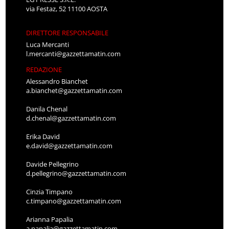
via Festaz, 52 11100 AOSTA
DIRETTORE RESPONSABILE
Luca Mercanti
l.mercanti@gazzettamatin.com
REDAZIONE
Alessandro Bianchet
a.bianchet@gazzettamatin.com
Danila Chenal
d.chenal@gazzettamatin.com
Erika David
e.david@gazzettamatin.com
Davide Pellegrino
d.pellegrino@gazzettamatin.com
Cinzia Timpano
c.timpano@gazzettamatin.com
Arianna Papalia
a.papalia@gazzettamatin.com