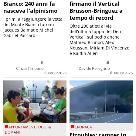
Bianco: 240 anni fa
firmano il Vertical
nasceva l’alpinismo
Brusson-Bringuez a
tempo di record
I primi a raggiungere la vetta
del Monte Bianco furono
Oltre 200 atleti al via
Jacques Balmat e Michel
dell'ultima tappa del Défì
Gabriel Paccard
Vertical, sul podio anche
Mathieu Brunod, Alex
Noussan, Miriam Di Vincenzo
e Kaitlin Allen
di
di
Cinzia Timpano
Davide Pellegrino
il 08/08/2026
il 08/08/2026
APPUNTAMENTI
,
OGGI &
CRONACA
DOMANI
Etroubles: camper in