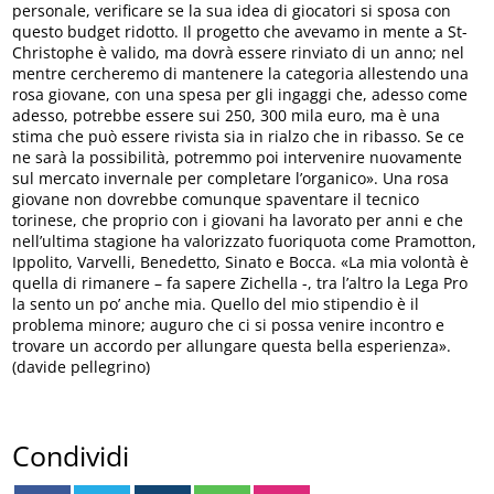
personale, verificare se la sua idea di giocatori si sposa con
questo budget ridotto. Il progetto che avevamo in mente a St-
Christophe è valido, ma dovrà essere rinviato di un anno; nel
mentre cercheremo di mantenere la categoria allestendo una
rosa giovane, con una spesa per gli ingaggi che, adesso come
adesso, potrebbe essere sui 250, 300 mila euro, ma è una
stima che può essere rivista sia in rialzo che in ribasso. Se ce
ne sarà la possibilità, potremmo poi intervenire nuovamente
sul mercato invernale per completare l’organico». Una rosa
giovane non dovrebbe comunque spaventare il tecnico
torinese, che proprio con i giovani ha lavorato per anni e che
nell’ultima stagione ha valorizzato fuoriquota come Pramotton,
Ippolito, Varvelli, Benedetto, Sinato e Bocca. «La mia volontà è
quella di rimanere – fa sapere Zichella -, tra l’altro la Lega Pro
la sento un po’ anche mia. Quello del mio stipendio è il
problema minore; auguro che ci si possa venire incontro e
trovare un accordo per allungare questa bella esperienza».
(davide pellegrino)
Condividi