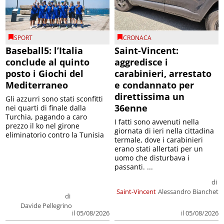
SPORT
CRONACA
Baseball5: l’Italia
Saint-Vincent:
conclude al quinto
aggredisce i
posto i Giochi del
carabinieri, arrestato
Mediterraneo
e condannato per
direttissima un
Gli azzurri sono stati sconfitti
36enne
nei quarti di finale dalla
Turchia, pagando a caro
I fatti sono avvenuti nella
prezzo il ko nel girone
giornata di ieri nella cittadina
eliminatorio contro la Tunisia
termale, dove i carabinieri
erano stati allertati per un
uomo che disturbava i
passanti. ...
di
Saint-Vincent
Alessandro Bianchet
di
Davide Pellegrino
il 05/08/2026
il 05/08/2026