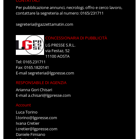
CONTATTACI
Per pubblicazione annunci, necrologi, offro e cerco lavoro,
contattare la segreteria al numero: 0165/231711
segreteria@gazzettamatin.com
CONCESSIONARIA DI PUBBLICITÀ
LG PRESSE S.R.L.
via Festaz, 52
11100 AOSTA
Tel: 0165.231711
Fax: 0165.1820141
E-mail
segreteria@lgpresse.com
RESPONSABILE DI AGENZIA
Arianna Gori Chisari
E-mail
a.chisari@lgpresse.com
Account
Luca Torino
l.torino@lgpresse.com
Ivana Cretier
i.cretier@lgpresse.com
Daniele Fimiano