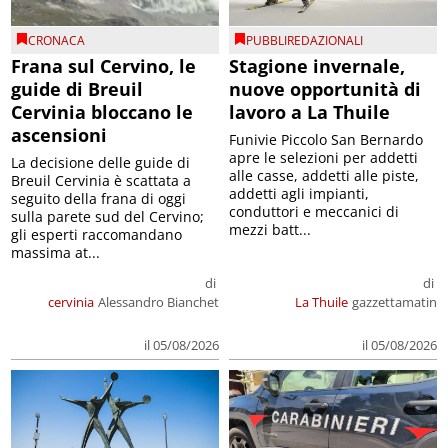
CRONACA
PUBBLIREDAZIONALI
Frana sul Cervino, le
Stagione invernale,
guide di Breuil
nuove opportunità di
Cervinia bloccano le
lavoro a La Thuile
ascensioni
Funivie Piccolo San Bernardo
apre le selezioni per addetti
La decisione delle guide di
alle casse, addetti alle piste,
Breuil Cervinia è scattata a
addetti agli impianti,
seguito della frana di oggi
conduttori e meccanici di
sulla parete sud del Cervino;
mezzi batt...
gli esperti raccomandano
massima at...
di
di
cervinia
Alessandro Bianchet
La Thuile
gazzettamatin
il 05/08/2026
il 05/08/2026