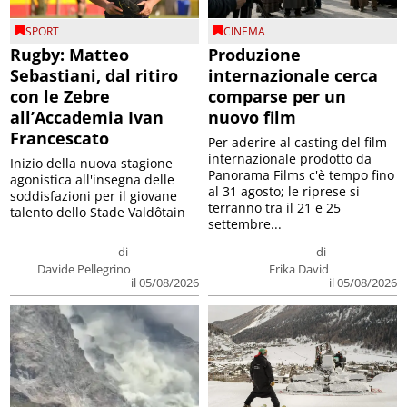
SPORT
CINEMA
Rugby: Matteo
Produzione
Sebastiani, dal ritiro
internazionale cerca
con le Zebre
comparse per un
all’Accademia Ivan
nuovo film
Francescato
Per aderire al casting del film
internazionale prodotto da
Inizio della nuova stagione
Panorama Films c'è tempo fino
agonistica all'insegna delle
al 31 agosto; le riprese si
soddisfazioni per il giovane
terranno tra il 21 e 25
talento dello Stade Valdôtain
settembre...
di
di
Davide Pellegrino
Erika David
il 05/08/2026
il 05/08/2026