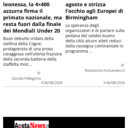
leonessa, la 4×400
agosto e strizza
azzurra firma il
l’occhio agli Europei di
primato nazionale, ma
Birmingham
resta fuori dalla finale
La speranza degli
dei Mondiali Under 20
organizzatori è di portare sulla
pedana del salotto buono
Buon debutto iridato della
della città alcuni atleti reduci
stellina della Cogne,
dalla rassegna continentale in
protagonista di una prova
programma ...
coraggiosa nell'ultima frazione
della seconda batteria della
staffetta mist...
di
Redazione Aostanews.it
di
Davide Pellegrino
il 06/08/2026
il 06/08/2026