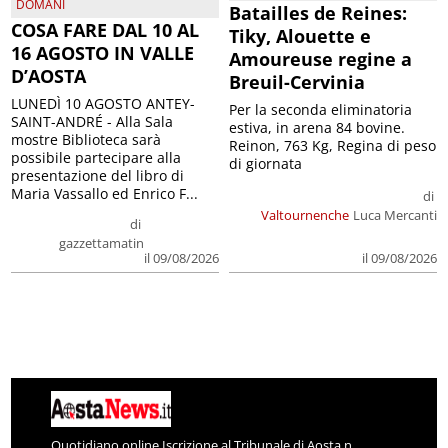
DOMANI
Batailles de Reines:
COSA FARE DAL 10 AL
Tiky, Alouette e
16 AGOSTO IN VALLE
Amoureuse regine a
D’AOSTA
Breuil-Cervinia
LUNEDÌ 10 AGOSTO ANTEY-
Per la seconda eliminatoria
SAINT-ANDRÉ - Alla Sala
estiva, in arena 84 bovine.
mostre Biblioteca sarà
Reinon, 763 Kg, Regina di peso
possibile partecipare alla
di giornata
presentazione del libro di
Maria Vassallo ed Enrico F...
di
Valtournenche
Luca Mercanti
di
gazzettamatin
il 09/08/2026
il 09/08/2026
Quotidiano online Iscrizione al Tribunale di Aosta n.