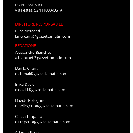
LG PRESSE S.R.L.
via Festaz, 52 11100 AOSTA
DIRETTORE RESPONSABILE
Luca Mercanti
l.mercanti@gazzettamatin.com
REDAZIONE
Alessandro Bianchet
a.bianchet@gazzettamatin.com
Danila Chenal
d.chenal@gazzettamatin.com
Erika David
e.david@gazzettamatin.com
Davide Pellegrino
d.pellegrino@gazzettamatin.com
Cinzia Timpano
c.timpano@gazzettamatin.com
Arianna Papalia