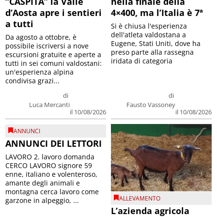
“CASPITA” la Valle
nella finale della
d’Aosta apre i sentieri
4×400, ma l’Italia è 7ª
a tutti
Si è chiusa l'esperienza
dell'atleta valdostana a
Da agosto a ottobre, è
Eugene, Stati Uniti, dove ha
possibile iscriversi a nove
preso parte alla rassegna
escursioni gratuite e aperte a
iridata di categoria
tutti in sei comuni valdostani:
un'esperienza alpina
condivisa grazi...
di
di
Luca Mercanti
Fausto Vassoney
il 10/08/2026
il 10/08/2026
ANNUNCI
ANNUNCI DEI LETTORI
LAVORO 2. lavoro domanda
CERCO LAVORO signore 59
enne, italiano e volenteroso,
amante degli animali e
montagna cerca lavoro come
ALLEVAMENTO
garzone in alpeggio, ...
L’azienda agricola