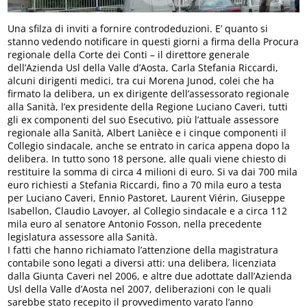
Una sfilza di inviti a fornire controdeduzioni. E’ quanto si
stanno vedendo notificare in questi giorni a firma della Procura
regionale della Corte dei Conti – il direttore generale
dell’Azienda Usl della Valle d’Aosta, Carla Stefania Riccardi,
alcuni dirigenti medici, tra cui Morena Junod, colei che ha
firmato la delibera, un ex dirigente dell’assessorato regionale
alla Sanità, l’ex presidente della Regione Luciano Caveri, tutti
gli ex componenti del suo Esecutivo, più l’attuale assessore
regionale alla Sanità, Albert Lanièce e i cinque componenti il
Collegio sindacale, anche se entrato in carica appena dopo la
delibera. In tutto sono 18 persone, alle quali viene chiesto di
restituire la somma di circa 4 milioni di euro. Si va dai 700 mila
euro richiesti a Stefania Riccardi, fino a 70 mila euro a testa
per Luciano Caveri, Ennio Pastoret, Laurent Viérin, Giuseppe
Isabellon, Claudio Lavoyer, al Collegio sindacale e a circa 112
mila euro al senatore Antonio Fosson, nella precedente
legislatura assessore alla Sanità.
I fatti che hanno richiamato l’attenzione della magistratura
contabile sono legati a diversi atti: una delibera, licenziata
dalla Giunta Caveri nel 2006, e altre due adottate dall’Azienda
Usl della Valle d’Aosta nel 2007, deliberazioni con le quali
sarebbe stato recepito il provvedimento varato l’anno