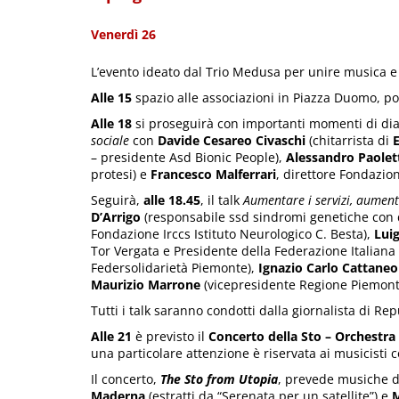
Venerdì 26
L’evento ideato dal Trio Medusa per unire musica e
Alle 15
spazio alle associazioni in Piazza Duomo, poi 
Alle 18
si proseguirà con importanti momenti di dialo
sociale
con
Davide Cesareo Civaschi
(chitarrista di
E
– presidente Asd Bionic People),
Alessandro Paolet
protesi) e
Francesco Malferrari
, direttore Fondazion
Seguirà,
alle 18.45
, il talk
Aumentare i servizi, aumenta
D’Arrigo
(responsabile ssd sindromi genetiche con dis
Fondazione Irccs Istituto Neurologico C. Besta),
Lui
Tor Vergata e Presidente della Federazione Italian
Federsolidarietà Piemonte),
Ignazio Carlo Cattaneo
Maurizio Marrone
(vicepresidente Regione Piemonte 
Tutti i talk saranno condotti dalla giornalista di Re
Alle 21
è previsto il
Concerto della Sto
– Orchestra 
una particolare attenzione è riservata ai musicisti c
Il concerto,
The Sto from Utopia
, prevede musiche d
Maderna
(estratti da “Serenata per un satellite”) e