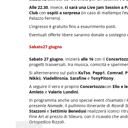
Alle
22.30
, invece,
ci sarà una Live Jam Session a Pa
Club
con
ospiti a sorpresa
(in caso di maltempo l’ev
Palazzo Ferrero).
L’ingresso è gratuito fino a esaurimento posti.
Eventuali offerte libere saranno donate a sostegno 
Sabato27 giugno
Sabato 27 giugno
, inizierà
alle 16
con il
Concertozz
progetti trasversali, tra musica, comicità e sperime
Si alterneranno sul palco
KuTso
,
Pepp1
,
Comrad
,
P
Nikki
),
Viadellironia
,
Sarafine
e
TonyPitony
.
A seguire il vero e proprio
Concertozzo
con
Elio e l
Amleto
e
Valerio Lundini
.
In programma anche uno special event chiamato
I 
presente
Nomade
, il pullmino itinerante di
Ricordi 
Stazzoni
e
Settimio Benedusi
realizzerà iconici ritr
Fine Art al prezzo di 50euro, con il ricavato che an
Ortopedico Rizzoli.