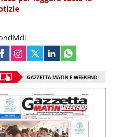
otizie
ondividi
GAZZETTA MATIN E WEEKEND