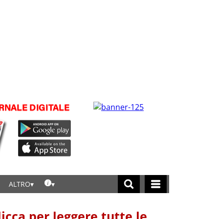
ALTRO
licca per leggere tutte le