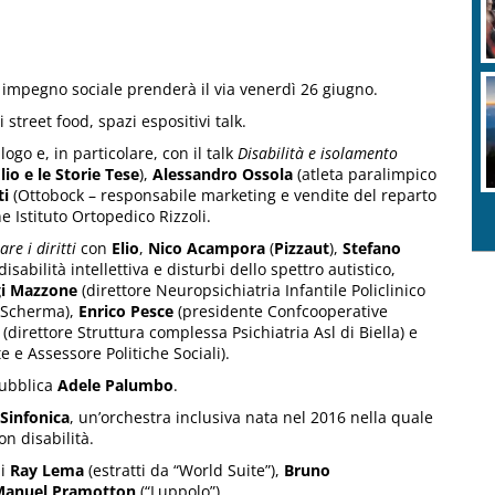
 impegno sociale prenderà il via venerdì 26 giugno.
street food, spazi espositivi talk.
go e, in particolare, con il talk
Disabilità e isolamento
lio e le Storie Tese
),
Alessandro Ossola
(atleta paralimpico
ti
(Ottobock – responsabile marketing e vendite del reparto
e Istituto Ortopedico Rizzoli.
re i diritti
con
Elio
,
Nico Acampora
(
Pizzaut
),
Stefano
abilità intellettiva e disturbi dello spettro autistico,
gi Mazzone
(direttore Neuropsichiatria Infantile Policlinico
a Scherma),
Enrico Pesce
(presidente Confcooperative
(direttore Struttura complessa Psichiatria Asl di Biella) e
e Assessore Politiche Sociali).
pubblica
Adele Palumbo
.
Sinfonica
, un’orchestra inclusiva nata nel 2016 nella quale
on disabilità.
i
Ray Lema
(estratti da “World Suite”),
Bruno
Manuel Pramotton
(“Luppolo”).