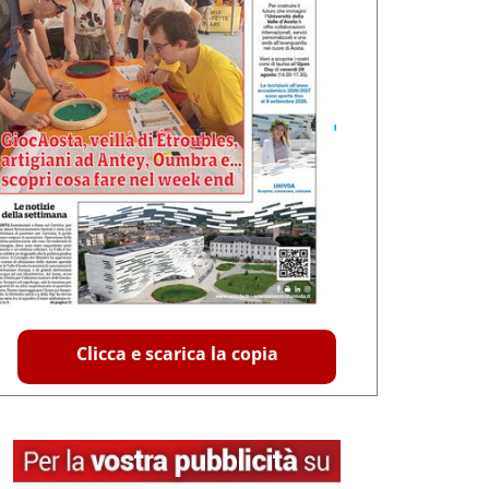
Clicca e scarica la copia