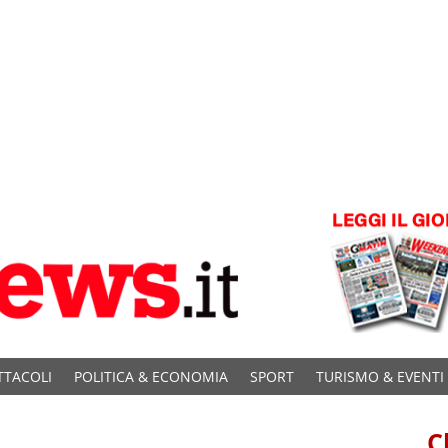
TTACOLI
POLITICA & ECONOMIA
SPORT
TURISMO & EVENTI
C