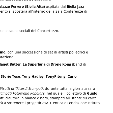
lazzo Ferrero (Biella Alta)
ospitata dal
Biella Jazz
ento si sposterà all’interno della Sala Conferenze di
delle cause sociali del Concertozzo.
ino
, con una successione di set di artisti poliedrici e
ntazione.
lanet Butter
,
La Superluna di Drone Kong
(band di
e Storie Tese
,
Tony Hadley
,
TonyPitony
,
Carlo
Ritratti di “Ricordi Stampati
:
durante tutta la giornata sarà
Stampati Fotografia Popolare
, nel quale il collettivo di
Guido
atti d’autore in bianco e nero, stampati all’istante su carta
drà a sostenere i progettiCasAUTentica e Fondazione Istituto