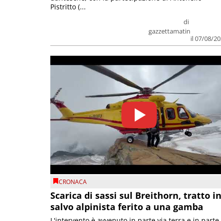
Pistritto (...
di
gazzettamatin
il 07/08/2
CRONACA
Scarica di sassi sul Breithorn, tratto i
salvo alpinista ferito a una gamba
L'intervento è avvenuto in parte via terra e in parte