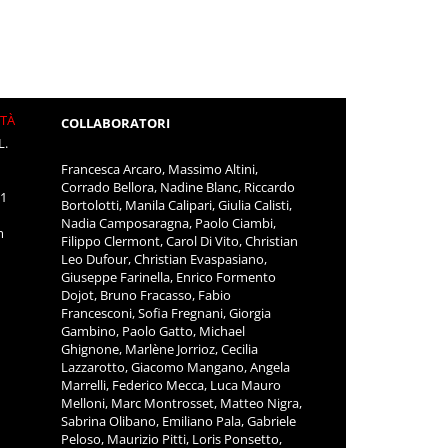
ITÀ
COLLABORATORI
L.
Francesca Arcaro, Massimo Altini,
Corrado Bellora, Nadine Blanc, Riccardo
11
Bortolotti, Manila Calipari, Giulia Calisti,
Nadia Camposaragna, Paolo Ciambi,
m
Filippo Clermont, Carol Di Vito, Christian
Leo Dufour, Christian Evaspasiano,
Giuseppe Farinella, Enrico Formento
Dojot, Bruno Fracasso, Fabio
Francesconi, Sofia Fregnani, Giorgia
Gambino, Paolo Gatto, Michael
Ghignone, Marlène Jorrioz, Cecilia
Lazzarotto, Giacomo Mangano, Angela
Marrelli, Federico Mecca, Luca Mauro
Melloni, Marc Montrosset, Matteo Nigra,
Sabrina Olibano, Emiliano Pala, Gabriele
Peloso, Maurizio Pitti, Loris Ponsetto,