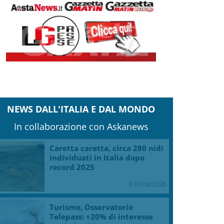
NEWS DALL'ITALIA E DAL MONDO
In collaborazione con Askanews
Caretta caretta, circa 280 nidi
individuati in Italia dopo
record 2025
il 07/08/2026
Turismo, Osservatorio
Telepass: +20% di interesse