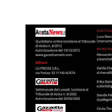
DIRETTOR
Luca Merc
l.mercant
Quotidiano online Iscrizione al Tribunale
di Aosta n. 8/2012
REDAZIO
Autorizzazione del 13/12/2012
Alessandr
www.gazzettamatin.com
a.bianche
Editore
Danila Ch
LG PRESSE S.R.L.
d.chenal@
via Festaz, 52 11100 AOSTA
Erika Davi
e.david@g
Settimanale del Lunedì. Iscrizione al
Tribunale di Aosta n. 9/2002
Davide Pel
Autorizzazione del 20/05/2002
d.pellegr
Cinzia Ti