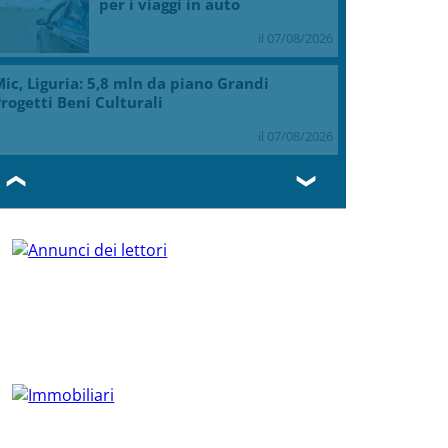
per i viaggi in auto
il 07/08/2026
ic, Liguria: 5,8 mln da piano Grandi
rogetti Beni Culturali
il 07/08/2026
❮
❯