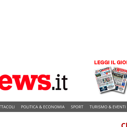
TTACOLI
POLITICA & ECONOMIA
SPORT
TURISMO & EVENTI
C