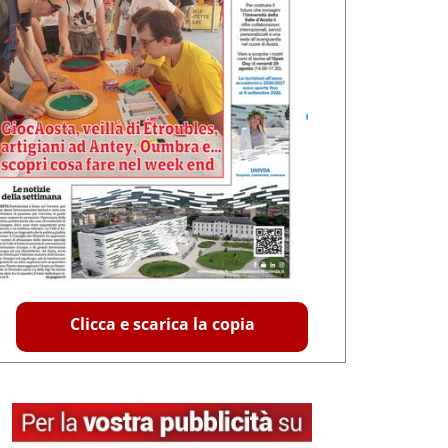
Clicca e scarica la copia