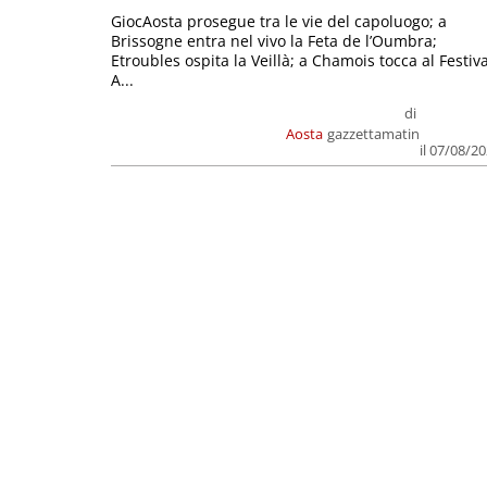
GiocAosta prosegue tra le vie del capoluogo; a
Brissogne entra nel vivo la Feta de l’Oumbra;
Etroubles ospita la Veillà; a Chamois tocca al Festiva
A...
di
Aosta
gazzettamatin
il 07/08/2