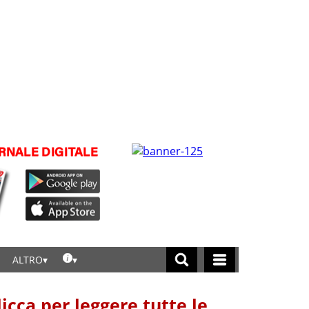
ALTRO
licca per leggere tutte le