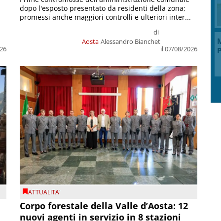
dopo l'esposto presentato da residenti della zona;
promessi anche maggiori controlli e ulteriori inter...
di
M
Aosta
Alessandro Bianchet
026
il 07/08/2026
P
ATTUALITA'
Corpo forestale della Valle d’Aosta: 12
nuovi agenti in servizio in 8 stazioni