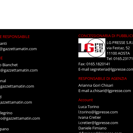
CONCESSIONARIA DI PUBBLIC
E RESPONSABILE
LG PRESSE S.R.
anti
via Festaz, 52
i@gazzettamatin.com
11100 AOSTA
NE
Tel: 0165.2317
Fax: 0165.1820141
o Bianchet
E-mail
segreteria@lgpresse.co
t@gazzettamatin.com
RESPONSABILE DI AGENZIA
enal
Arianna Gori Chisari
gazzettamatin.com
E-mail
a.chisari@lgpresse.com
d
Account
azzettamatin.com
Luca Torino
l.torino@lgpresse.com
legrino
Ivana Cretier
ino@gazzettamatin.com
i.cretier@lgpresse.com
Daniele Fimiano
mpano