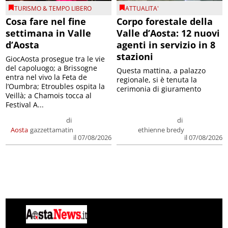
TURISMO & TEMPO LIBERO
ATTUALITA'
Cosa fare nel fine
Corpo forestale della
settimana in Valle
Valle d’Aosta: 12 nuovi
d’Aosta
agenti in servizio in 8
stazioni
GiocAosta prosegue tra le vie
del capoluogo; a Brissogne
Questa mattina, a palazzo
entra nel vivo la Feta de
regionale, si è tenuta la
l’Oumbra; Etroubles ospita la
cerimonia di giuramento
Veillà; a Chamois tocca al
Festival A...
di
di
Aosta
gazzettamatin
ethienne bredy
il 07/08/2026
il 07/08/2026