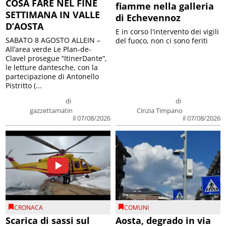
COSA FARE NEL FINE
fiamme nella galleria
SETTIMANA IN VALLE
di Echevennoz
D’AOSTA
E in corso l'intervento dei vigili
SABATO 8 AGOSTO ALLEIN –
del fuoco, non ci sono feriti
All’area verde Le Plan-de-
Clavel prosegue “ItinerDante”,
le letture dantesche, con la
partecipazione di Antonello
Pistritto (...
di
di
gazzettamatin
Cinzia Timpano
il 07/08/2026
il 07/08/2026
CRONACA
COMUNI
Scarica di sassi sul
Aosta, degrado in via