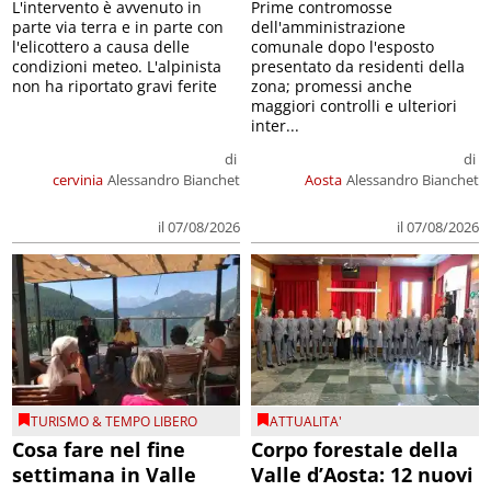
L'intervento è avvenuto in
Prime contromosse
parte via terra e in parte con
dell'amministrazione
l'elicottero a causa delle
comunale dopo l'esposto
condizioni meteo. L'alpinista
presentato da residenti della
non ha riportato gravi ferite
zona; promessi anche
maggiori controlli e ulteriori
inter...
di
di
cervinia
Alessandro Bianchet
Aosta
Alessandro Bianchet
il 07/08/2026
il 07/08/2026
TURISMO & TEMPO LIBERO
ATTUALITA'
Cosa fare nel fine
Corpo forestale della
settimana in Valle
Valle d’Aosta: 12 nuovi