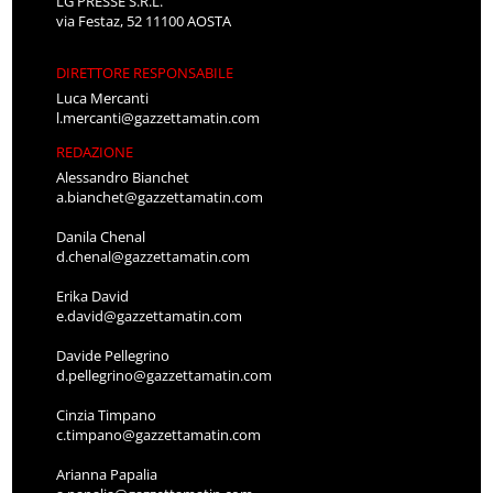
LG PRESSE S.R.L.
via Festaz, 52 11100 AOSTA
DIRETTORE RESPONSABILE
Luca Mercanti
l.mercanti@gazzettamatin.com
REDAZIONE
Alessandro Bianchet
a.bianchet@gazzettamatin.com
Danila Chenal
d.chenal@gazzettamatin.com
Erika David
e.david@gazzettamatin.com
Davide Pellegrino
d.pellegrino@gazzettamatin.com
Cinzia Timpano
c.timpano@gazzettamatin.com
Arianna Papalia