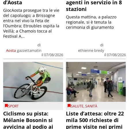
d’Aosta
agenti in servizio in 8
stazioni
GiocAosta prosegue tra le vie
del capoluogo; a Brissogne
Questa mattina, a palazzo
entra nel vivo la Feta de
regionale, si è tenuta la
l’Oumbra; Etroubles ospita la
cerimonia di giuramento
Veillà; a Chamois tocca al
Festival A...
di
di
Aosta
gazzettamatin
ethienne bredy
il 07/08/2026
il 07/08/2026
SPORT
SALUTE
,
SANITÀ
Ciclismo su pista:
Liste d’attesa: oltre 22
Mélanie Bosonin si
mila 500 richieste di
avvicina al podio ai
prime visite nei primi