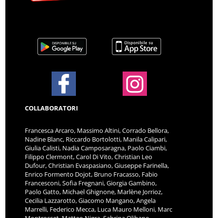
COLLABORATORI
Francesca Arcaro, Massimo Altini, Corrado Bellora,
Nadine Blanc, Riccardo Bortolotti, Manila Calipari,
Giulia Calisti, Nadia Camposaragna, Paolo Ciambi,
Filippo Clermont, Carol Di Vito, Christian Leo
Dufour, Christian Evaspasiano, Giuseppe Farinella,
Enrico Formento Dojot, Bruno Fracasso, Fabio
Francesconi, Sofia Fregnani, Giorgia Gambino,
Paolo Gatto, Michael Ghignone, Marlène Jorrioz,
Cecilia Lazzarotto, Giacomo Mangano, Angela
Marrelli, Federico Mecca, Luca Mauro Melloni, Marc
Montrosset, Matteo Nigra, Sabrina Olibano,