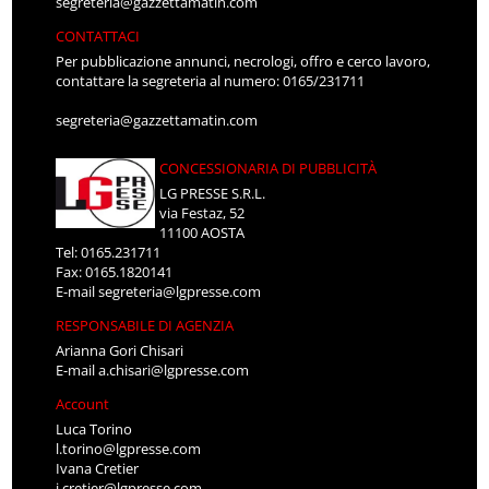
segreteria@gazzettamatin.com
CONTATTACI
Per pubblicazione annunci, necrologi, offro e cerco lavoro,
contattare la segreteria al numero: 0165/231711
segreteria@gazzettamatin.com
CONCESSIONARIA DI PUBBLICITÀ
LG PRESSE S.R.L.
via Festaz, 52
11100 AOSTA
Tel: 0165.231711
Fax: 0165.1820141
E-mail
segreteria@lgpresse.com
RESPONSABILE DI AGENZIA
Arianna Gori Chisari
E-mail
a.chisari@lgpresse.com
Account
Luca Torino
l.torino@lgpresse.com
Ivana Cretier
i.cretier@lgpresse.com