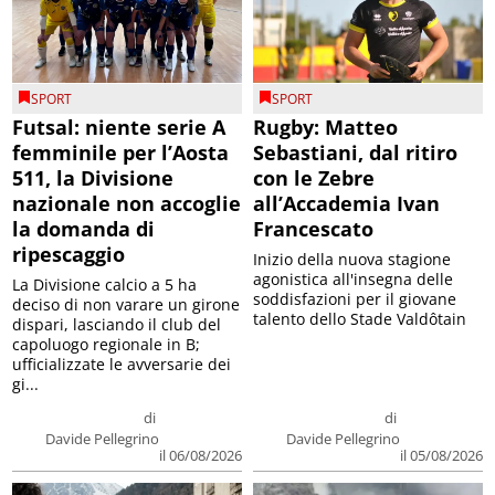
SPORT
SPORT
Futsal: niente serie A
Rugby: Matteo
femminile per l’Aosta
Sebastiani, dal ritiro
511, la Divisione
con le Zebre
nazionale non accoglie
all’Accademia Ivan
la domanda di
Francescato
ripescaggio
Inizio della nuova stagione
agonistica all'insegna delle
La Divisione calcio a 5 ha
soddisfazioni per il giovane
deciso di non varare un girone
talento dello Stade Valdôtain
dispari, lasciando il club del
capoluogo regionale in B;
ufficializzate le avversarie dei
gi...
di
di
Davide Pellegrino
Davide Pellegrino
il 06/08/2026
il 05/08/2026