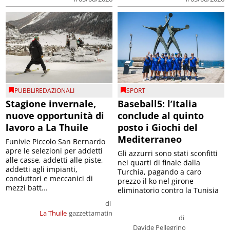
PUBBLIREDAZIONALI
SPORT
Stagione invernale,
Baseball5: l’Italia
nuove opportunità di
conclude al quinto
lavoro a La Thuile
posto i Giochi del
Mediterraneo
Funivie Piccolo San Bernardo
apre le selezioni per addetti
Gli azzurri sono stati sconfitti
alle casse, addetti alle piste,
nei quarti di finale dalla
addetti agli impianti,
Turchia, pagando a caro
conduttori e meccanici di
prezzo il ko nel girone
mezzi batt...
eliminatorio contro la Tunisia
di
La Thuile
gazzettamatin
di
Davide Pellegrino