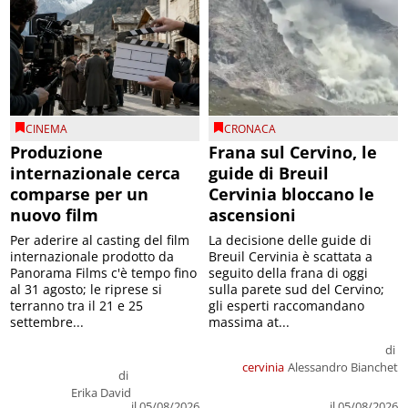
CINEMA
CRONACA
Produzione
Frana sul Cervino, le
internazionale cerca
guide di Breuil
comparse per un
Cervinia bloccano le
nuovo film
ascensioni
Per aderire al casting del film
La decisione delle guide di
internazionale prodotto da
Breuil Cervinia è scattata a
Panorama Films c'è tempo fino
seguito della frana di oggi
al 31 agosto; le riprese si
sulla parete sud del Cervino;
terranno tra il 21 e 25
gli esperti raccomandano
settembre...
massima at...
di
cervinia
Alessandro Bianchet
di
Erika David
il 05/08/2026
il 05/08/2026