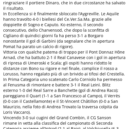
ringraziare il portiere Dinaro, che in due circostanze ha salvato
il risultato.
In Eccellenza si è finalmente sbloccato l’Aygreville. Le Aquile
hanno travolto 4-0 i biellesi del Ce.Ver.Sa.Ma. grazie alle
doppiette di Sogno e Caputo. Ko esterno, il secondo
consecutivo, dello Charvensod, che dopo la sconfitta di
Cigliano di quindici giorni fa ha perso 3-1 a Borgaro
nonostante il gol di Garbini (da segnalare che in apertura
Pomat ha parato un calcio di rigore).
Vittoria con qualche patema di troppo per il Pont Donnaz Hône
Arnad, che ha battuto 2-1 il Real Canavese con i gol in apertura
di ripresa di Umeroski e Scala; gli ospiti hanno ridotto le
distanze con Bono su rigore e nel finale, complice il rosso a
Lorusso, hanno regalato più di un brivido ai tifosi del Crestella.
In Prima Categoria uno scatenato Carlo Corniolo ha permesso
al Fenusma di rimontare e battere 3-1 il Real Leinì. Blitz
esterno 1-0 del Real Sarre a Banchette (gol di Andrea Raco);
pareggiano il Quart (1-1 a San Francesco al Campo), il Verrès
(0-0 con il Castellamonte) e il St-Vincent Châtillon (0-0 a San
Maurizio, nella foto di Andrea Trovato la traversa colpita da
Loris Vaccaro).
Vincendo 3-0 sui cugini del Grand Combin, il CG Sanson
rimane in vetta alla classifica del campionato di Seconda
Categoria assieme all’Introd (2-1 al Bajo), al Valchiusella (6-3