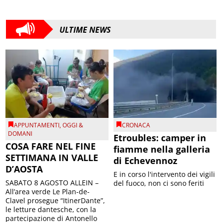
ULTIME NEWS
APPUNTAMENTI
,
OGGI &
CRONACA
DOMANI
Etroubles: camper in
COSA FARE NEL FINE
fiamme nella galleria
SETTIMANA IN VALLE
di Echevennoz
D’AOSTA
E in corso l'intervento dei vigili
SABATO 8 AGOSTO ALLEIN –
del fuoco, non ci sono feriti
All’area verde Le Plan-de-
Clavel prosegue “ItinerDante”,
le letture dantesche, con la
partecipazione di Antonello