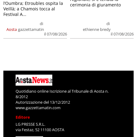
l’Oumbra; Etroubles ospita la
cerimonia di giuramento
Veillà; a Chamois tocca al
Festival A...
di
di
Aosta
gazzettamatin
ethienne bredy
il 07/08/2026
il 07/08/2026
Quotidiano online Iscrizione al Tribunale di Aosta n.
8/2012
Autorizzazione del 13/12/2012
www.gazzettamatin.com
Editore
LG PRESSE S.R.L.
via Festaz, 52 11100 AOSTA