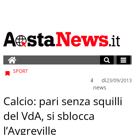
SPORT
di
il
23/09/2013
news
Calcio: pari senza squilli
del VdA, si sblocca
l’Aygreville