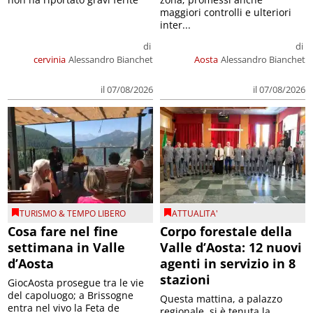
maggiori controlli e ulteriori
inter...
di
di
cervinia
Alessandro Bianchet
Aosta
Alessandro Bianchet
il 07/08/2026
il 07/08/2026
TURISMO & TEMPO LIBERO
ATTUALITA'
Cosa fare nel fine
Corpo forestale della
settimana in Valle
Valle d’Aosta: 12 nuovi
d’Aosta
agenti in servizio in 8
stazioni
GiocAosta prosegue tra le vie
del capoluogo; a Brissogne
Questa mattina, a palazzo
entra nel vivo la Feta de
regionale, si è tenuta la