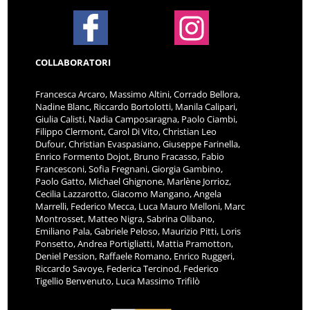
COLLABORATORI
Francesca Arcaro, Massimo Altini, Corrado Bellora,
Nadine Blanc, Riccardo Bortolotti, Manila Calipari,
Giulia Calisti, Nadia Camposaragna, Paolo Ciambi,
Filippo Clermont, Carol Di Vito, Christian Leo
Dufour, Christian Evaspasiano, Giuseppe Farinella,
Enrico Formento Dojot, Bruno Fracasso, Fabio
Francesconi, Sofia Fregnani, Giorgia Gambino,
Paolo Gatto, Michael Ghignone, Marlène Jorrioz,
Cecilia Lazzarotto, Giacomo Mangano, Angela
Marrelli, Federico Mecca, Luca Mauro Melloni, Marc
Montrosset, Matteo Nigra, Sabrina Olibano,
Emiliano Pala, Gabriele Peloso, Maurizio Pitti, Loris
Ponsetto, Andrea Portigliatti, Mattia Pramotton,
Deniel Pession, Raffaele Romano, Enrico Ruggeri,
Riccardo Savoye, Federica Tercinod, Federico
Tigellio Benvenuto, Luca Massimo Trifilò