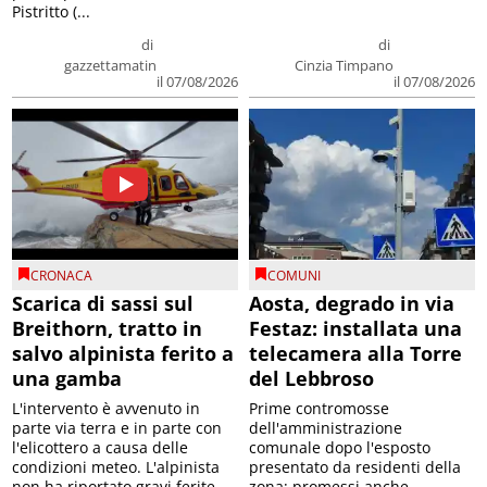
Pistritto (...
di
di
gazzettamatin
Cinzia Timpano
il 07/08/2026
il 07/08/2026
CRONACA
COMUNI
Scarica di sassi sul
Aosta, degrado in via
Breithorn, tratto in
Festaz: installata una
salvo alpinista ferito a
telecamera alla Torre
una gamba
del Lebbroso
L'intervento è avvenuto in
Prime contromosse
parte via terra e in parte con
dell'amministrazione
l'elicottero a causa delle
comunale dopo l'esposto
condizioni meteo. L'alpinista
presentato da residenti della
non ha riportato gravi ferite
zona; promessi anche