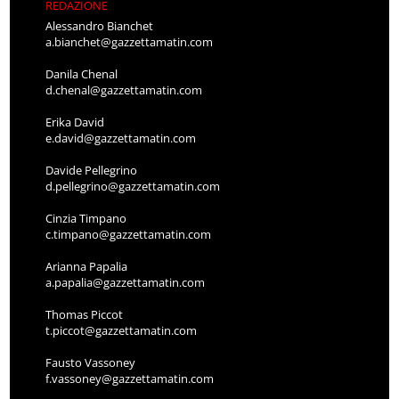
REDAZIONE
Alessandro Bianchet
a.bianchet@gazzettamatin.com
Danila Chenal
d.chenal@gazzettamatin.com
Erika David
e.david@gazzettamatin.com
Davide Pellegrino
d.pellegrino@gazzettamatin.com
Cinzia Timpano
c.timpano@gazzettamatin.com
Arianna Papalia
a.papalia@gazzettamatin.com
Thomas Piccot
t.piccot@gazzettamatin.com
Fausto Vassoney
f.vassoney@gazzettamatin.com